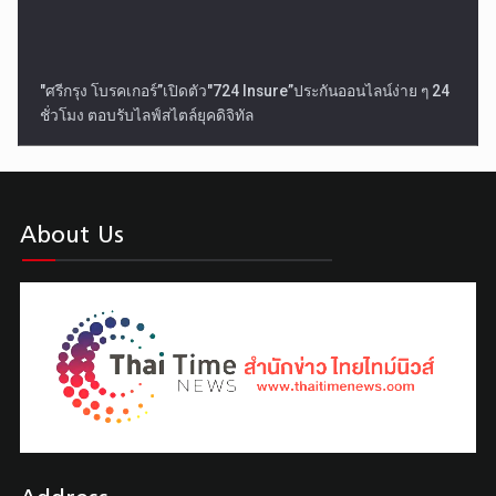
"ศรีกรุง โบรคเกอร์”เปิดตัว"724 Insure”ประกันออนไลน์ง่าย ๆ 24
ชั่วโมง ตอบรับไลฟ์สไตล์ยุคดิจิทัล
About Us
"บิ๊กเหม็น"ไพฑูร ชุติมากรกุล ผงาดนั่งนายก สมาคมนักข่าวช่างภา
พกีฬาฯ สมัยที่ 6 ติดต่อกัน