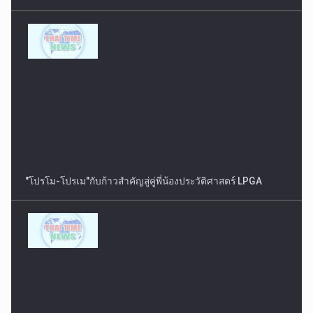
"โปรโม-โปรเม"กับก้าวสำคัญสู่คู่พี่น้องประวัติศาสตร์ LPGA