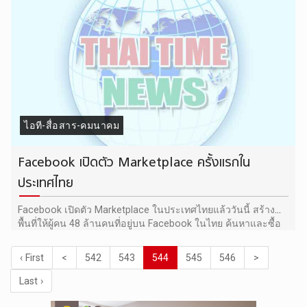
โภคในปัจจุบัน ภายใต้ชื่อ LOOX TV
ไอที-สื่อสาร-คมนาคม
Facebook เปิดตัว Marketplace ครั้งแรกใน
ประเทศไทย
Facebook เปิดตัว Marketplace ในประเทศไทยแล้ววันนี้ สร้าง
พื้นที่ให้ผู้คน 48 ล้านคนที่อยู่บน Facebook ในไทย ค้นหาและซื้อ
ขายสินค้าสะดวกสบายยิ่งขึ้นพร้อมเชื่อมต่อคุณเข้ากับสินค้าที่ตรง
กับความสนใจและมีพร้อมจำหน่าย ช่วยให้การค้นพบ สินค้าใหม่ๆ
‹ First
<
542
543
544
545
546
>
ที่คุณต้องการเป็นเรื่องง่ายดาย
Last ›