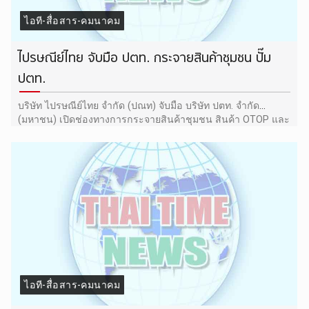
ไอที-สื่อสาร-คมนาคม
ไปรษณีย์ไทย จับมือ ปตท. กระจายสินค้าชุมชน ปั๊ม
ปตท.
บริษัท ไปรษณีย์ไทย จำกัด (ปณท) จับมือ บริษัท ปตท. จำกัด
(มหาชน) เปิดช่องทางการกระจายสินค้าชุมชน สินค้า OTOP และ
SMEs ในจุดบริการจำหน่ายสินค้า ณ เครือข่ายสถานีบริการ
น้ำมัน ปตท. สนับสนุนเกษตรกรและผู้ประกอบการชุมชน
ไอที-สื่อสาร-คมนาคม