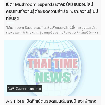
เปิด“Mushroom Superclass”คอร์สเรียนออนไลน์
คอนเทนท์ความรู้ต่อยอดความสำเร็จ เพราะความรู้ไม่มี
ที่สิ้นสุด
“Mushroom Superclass” คอร์สเรียนออนไลน์ที่รวบรวมและส่ง
ต่อคอนเทนท์ ด้วยความรู้จากผู้เชี่ยวชาญที่จะช่วยเติมเต็มชีวิตและ
ต่อยอดความสำเร็จให้กับคุณ เพราะความรู้ไม่มีที่สิ้นสุด สร้าง
กระแสให้คนไทยศึกษาหาความเรียนรู้ได้ตลอดชีวิต
ไอที-สื่อสาร-คมนาคม
AIS Fibre เปิดศึกเน็ตบรอดแบนด์ปลายปี ส่งแพ็กเกจ