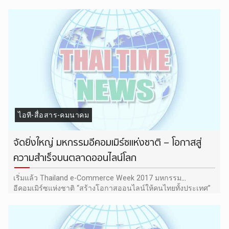
ยานยนต์ หลังเซ็นสัญญาแต่งตั้งเป็นผู้ประกอบการสถานีบริการ
น้ำมันและสัญญาซื้อขายน้ำมันเชื้อเพลิงภายใต้เครื่องหมายการค้า
‘บางจาก’
ไอที-สื่อสาร-คมนาคม
จัดยิ่งใหญ่ มหกรรมอีคอมเมิร์ซแห่งชาติ – โอกาสสู่
ความสำเร็จบนตลาดออนไลน์โลก
เริ่มแล้ว Thailand e-Commerce Week 2017 มหกรรม
อีคอมเมิร์ซแห่งชาติ “สร้างโอกาสออนไลน์ให้คนไทยทั้งประเทศ”
รมว.ดิจิทัลฯ เผยตัวเลขการซื้อขายผ่านระบบอีคอมเมิร์ซในรูป
แบบ B2C ไทยครองอันดับ 1 อาเซียน มูลค่ากว่า 7 แสนล้านบาท