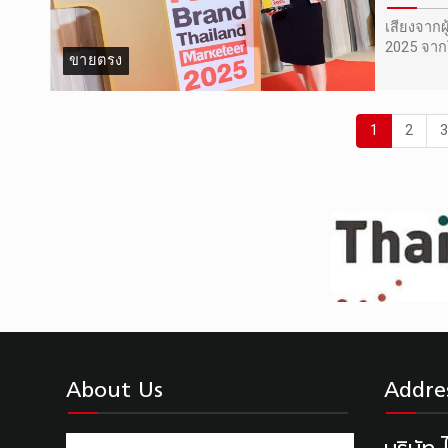
เสียงจากผ
2025 จากโ
ขายตรง
1
2
About Us
Addre