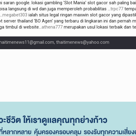
ni saran google. lokasi gambling 'Slot Mania' slot gacor sah paling baik
sa langsung di wd dan juga memperoleh probabilitas ...
trpc77
tempat
..
megabet303
ialah situs legal ringan maxwin slot gacor yang dipas
ot server thailand 'BO Agen' yang terbaru di lingkaran ini dan pernah
a timbul di website...
athena777
merupakan usul lokasi terbaik dan 
haitimenews11@gmail.com, thaitimenews@yahoo.com