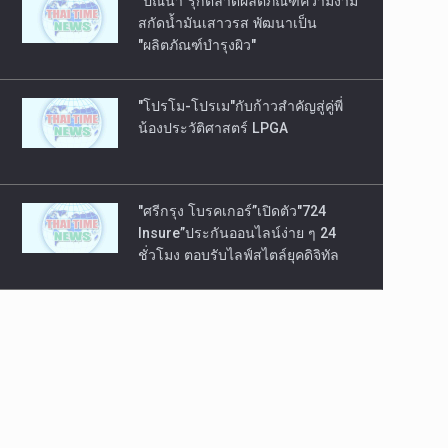
"ปัณนา"รุกตลาดผลิตภัณฑ์ความงาม
สกัดน้ำมันเสาวรส พัฒนาเป็น
"ผลิตภัณฑ์บำรุงผิว"
"โปรโม-โปรเม"กับก้าวสำคัญสู่คู่พี่
น้องประวัติศาสตร์ LPGA
"ศรีกรุง โบรคเกอร์”เปิดตัว"724
Insure”ประกันออนไลน์ง่าย ๆ 24
ชั่วโมง ตอบรับไลฟ์สไตล์ยุคดิจิทัล
"บิ๊กเหม็น"ไพฑูร ชุติมากรกุล ผงาด
นั่งนายก สมาคมนักข่าวช่างภา
พกีฬาฯ สมัยที่ 6 ติดต่อกัน
"ลี เซียนลุง"ประธานเปิดประชุมพระ
ธรรมทูต 4 ทวีป