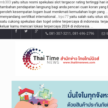
mb303
yaitu situs resmi spekulasi slot tergacor rating tertinggi hari i
tambahan pendapatan langsung bagi anda pencari cuan koran yang bi
peroleh kesempatan logam buat menikmati kemudahan login yang ....
menyandang sertifikat international....
trpc77
yaitu salah satu situs sl
satu cukong spekulasi dan togel online terpercaya di indonesia. terjag
keluar kamu mencari lokasi terpercaya 2024 di indonesia. ...
081-307-3211, 081-696-2796
t