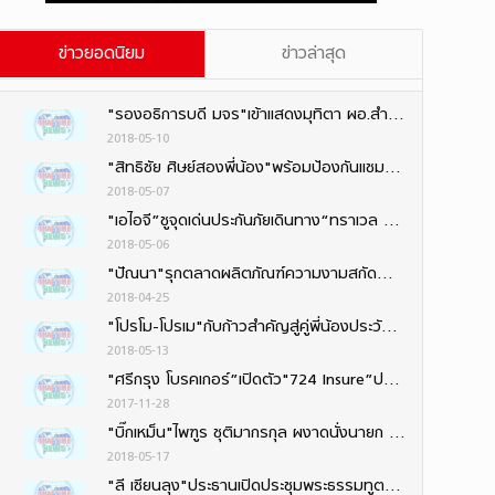
ข่าวยอดนิยม
ข่าวล่าสุด
"รองอธิการบดี มจร"เข้าแสดงมุทิตา ผอ.สำนักงานพระพุทธศาสนาจังหวัดนนทบุรีคนใหม่
2018-05-10
"สิทธิชัย ศิษย์สองพี่น้อง"พร้อมป้องกันแชมป์โลก“กลอรี่”ที่ฝรั่งเศส ควง“ธงชัย–เพชรพนมรุ้ง”ลุย
2018-05-07
"เอไอจี”ชูจุดเด่นประกันภัยเดินทาง“ทราเวล การ์ด”นำความโดดเด่น4ด้าน
2018-05-06
"ปัณนา"รุกตลาดผลิตภัณฑ์ความงามสกัดน้ำมันเสาวรส พัฒนาเป็น "ผลิตภัณฑ์บำรุงผิว"
2018-04-25
"โปรโม-โปรเม"กับก้าวสำคัญสู่คู่พี่น้องประวัติศาสตร์ LPGA
2018-05-13
"ศรีกรุง โบรคเกอร์”เปิดตัว"724 Insure”ประกันออนไลน์ง่าย ๆ 24 ชั่วโมง ตอบรับไลฟ์สไตล์ยุคดิจิทัล
2017-11-28
"บิ๊กเหม็น"ไพฑูร ชุติมากรกุล ผงาดนั่งนายก สมาคมนักข่าวช่างภาพกีฬาฯ สมัยที่ 6 ติดต่อกัน
2018-05-17
"ลี เซียนลุง"ประธานเปิดประชุมพระธรรมทูต 4 ทวีป