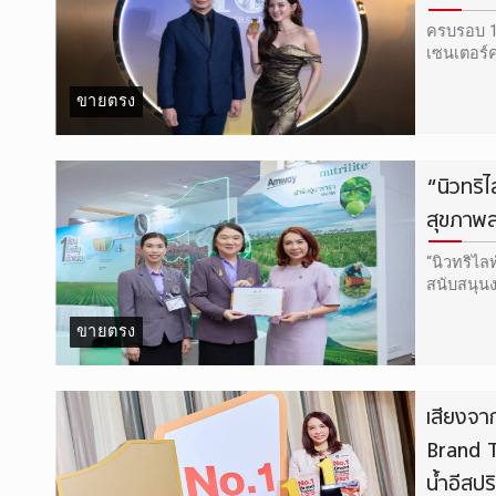
ครบรอบ 10
เซนเตอร์
ขายตรง
“นิวทริไ
สุขภาพส
“นิวทริไล
สนับสนุนง
ขายตรง
เสียงจาก
Brand T
น้ำอีสปร