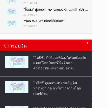
2018-05-14
"โปรเม"สุดยอด! ผงาดแชมป์Kingsmill สมัยที่2ดวลเพลย์ออฟชนะหวุดหวิด-"โปรโม"คว้าอันดับ10ร่วม
2018-05-21
"รู้จัก Wallet เลือกใช้ยังไงดี"
2018-05-22
ข่าวรอบวัน
"สิทธิชัย ศิษย์สองพี่น้อง"พร้อมป้องกัน
แชมป์โลก“กลอรี่”ที่ฝรั่งเศส
ควง“ธงชัย–เพชรพนมรุ้ง”ลุย
"เอไอจี”ชูจุดเด่นประกันภัยเดิน
ทาง“ทราเวล การ์ด”นำความโดด
เด่น4ด้าน