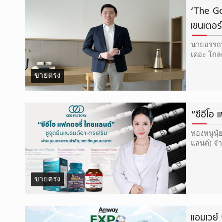
‘The Gol
เซนเตอร
นายอรรถพช
เดอะ โกล
โลจิสติกส
ขายตรง
“ซีอีโอ
ทองหนูนุ้ย
ขายตรง
แอมเวย