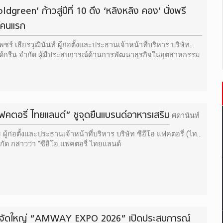
dgreen’ ก้าวสู่ปีที่ 10 ดึง ‘หลิงหลิง คอง’ นั่งพรี
์คนแรก
ร์ เธียรวุฒินันท์ ผู้ก่อตั้งและประธานเจ้าหน้าที่บริหาร บริษัท
ด์กรีน จำกัด ผู้มีประสบการณ์ด้านการพัฒนาธุรกิจในอุตสาหกรรม
์ระดับนานาชาติ
 แฟคตอรี่ ไทยแลนด์” ชูจุดยืนแบรนด์อาหารเสริม
ศดานันท์
 ผู้ก่อตั้งและประธานเจ้าหน้าที่บริหาร บริษัท ซีอีโอ แฟคตอรี่ (ไทย
แลนด์) จำกัด กล่าวว่า “ซีอีโอ แฟคตอรี่ ไทยแลนด์
์ จัดใหญ่ “AMWAY EXPO 2026” เปิดประสบการณ์