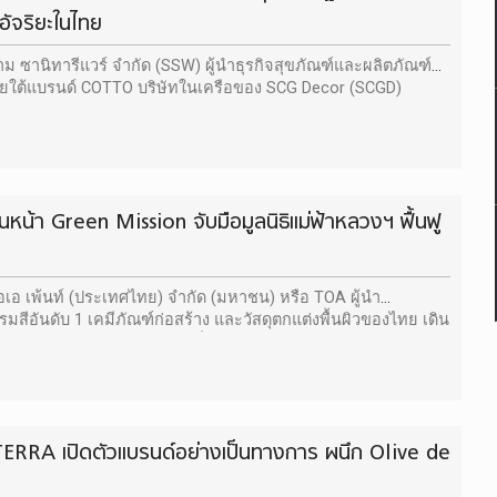
อัจริยะในไทย
าม ซานิทารีแวร์ จำกัด (SSW) ผู้นำธุรกิจสุขภัณฑ์และผลิตภัณฑ์
ายใต้แบรนด์ COTTO บริษัทในเครือของ SCG Decor (SCGD)
นหน้า Green Mission จับมือมูลนิธิแม่ฟ้าหลวงฯ ฟื้นฟู
โอเอ เพ้นท์ (ประเทศไทย) จำกัด (มหาชน) หรือ TOA ผู้นำ
มสีอันดับ 1 เคมีภัณฑ์ก่อสร้าง และวัสดุตกแต่งพื้นผิวของไทย เดิน
ย Green Mission อย่างต่อเนื่อง
RRA เปิดตัวแบรนด์อย่างเป็นทางการ ผนึก Olive de