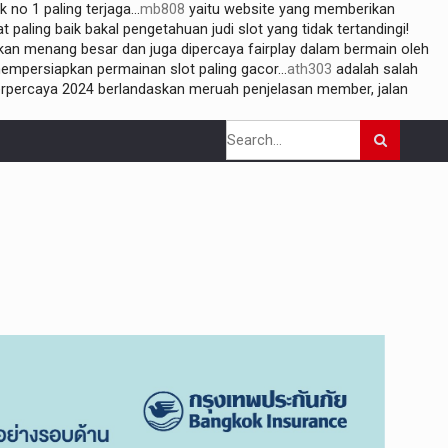
 no 1 paling terjaga...
mb808
yaitu website yang memberikan
 paling baik bakal pengetahuan judi slot yang tidak tertandingi!
tikan menang besar dan juga dipercaya fairplay dalam bermain oleh
 mempersiapkan permainan slot paling gacor...
ath303
adalah salah
terpercaya 2024 berlandaskan meruah penjelasan member, jalan