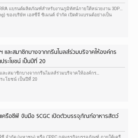
RA แบรนด์ผลิตภัณฑ์สำหรับงานภูมิทัศน์ภายใต้หน่วยงาน 3DP
ng) ของบริษัท เอสซีจี ซิเมนต์ จำกัด เปิดตัวแบรนด์อย่างเป็น
 และสมาชิกบางจากกรีนไมลส์ร่วมบริจาคให้องค์กร
ะโยชน์ เป็นปีที่ 20
และสมาชิกบางจากกรีนไมลส์ร่วมบริจาคให้องค์กร
โยชน์ เป็นปีที่ 20
เครือซีพี จับมือ SCGC เปิดตัวบรรจุภัณฑ์อาหารสัตว์
ีพีซี จำกัด (มหาชน) หรือ CPPC กลุ่มธุรกิจบรรจุภัณฑ์ ภายใต้เครือ