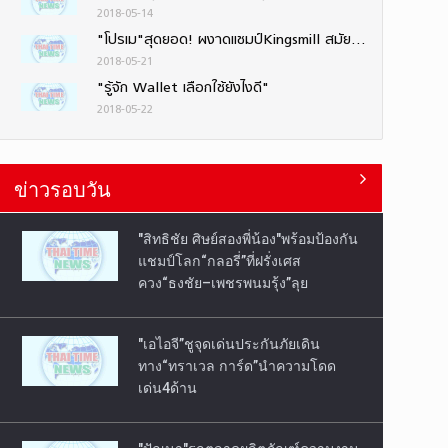
2018-05-14
"โปรเม"สุดยอด! ผงาดแชมป์Kingsmill สมัยที่2ดวลเพลย์ออฟชนะหวุดหวิด-"โปรโม"คว้าอันดับ10ร่วม
2018-05-21
"รู้จัก Wallet เลือกใช้ยังไงดี"
2018-05-22
ข่าวรอบวัน
"สิทธิชัย ศิษย์สองพี่น้อง"พร้อมป้องกัน
แชมป์โลก“กลอรี่”ที่ฝรั่งเศส
ควง“ธงชัย–เพชรพนมรุ้ง”ลุย
"เอไอจี”ชูจุดเด่นประกันภัยเดิน
ทาง“ทราเวล การ์ด”นำความโดด
เด่น4ด้าน