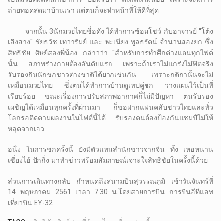
ถ่ายทอดสดมาบ้านเรา แต่ตนก็จะทำหน้าที่ให้ดีที่สุด
จากนั้น 3นักมวยไทยชื่อดัง ได้ทำการซ้อมโชว์ กับอาจารย์ ''โต้ง
เสิงสาง'' ชัยธวัช เทวารัมย์ และ พะเนียง พูลธรัตน์ จำนวนสองยก ซึ่ง
สิทธิชัย ศิษย์สองพี่น้อง กล่าวว่า ''สำหรับการทำศึกต่างแดนทุกไฟต์
นั้น สภาพร่างกายต้องอันดับแรก เพราะถ้าเราไม่แกร่งไม่ฟิตจริง
รับรองกินนักชกชาวต่างชาติได้ยากเช่นกัน เพราะกติกานั้นจะไม่
เหมือนมวยไทย ซึ่งตนได้ทำการบ้านดูเทปคู่ชก วางแผนไว้เป็นที่
เรียบร้อย ขณะเรื่องการปรับสภาพอากาศก็ไม่มีปัญหา ตนรับรอง
เผชิญได้เหมือนทุกครั้งที่ผ่านมา ก็ขอฝากแฟนคลับชาวไทยและทั่ว
โลกรอติดตามผลงานในไฟต์นี้ได้ รับรองตนต้องป้องกันแชมป์ไม่ให้
หลุดจากเอว
อนึ่ง ในการชกครั้งนี้ ยังมีตัวแทนสำนักข่าวจากจีน ทั้ง เหอหนาน
เซี่ยงไฮ้ ปักกิ่ง มาทำข่าวพร้อมสัมภาษณ์เจาะใจสิทธิชัยในครั้งนี้ด้วย
ส่วนการเดินทางกลับ กำหนดถึงสนามบินสุวรรณภูมิ เช้าวันจันทร์ที่
14 พฤษภาคม 2561 เวลา 7.30 น.โดยสายการบิน การบินอีทีแอท
เที่ยวบิน EY-32