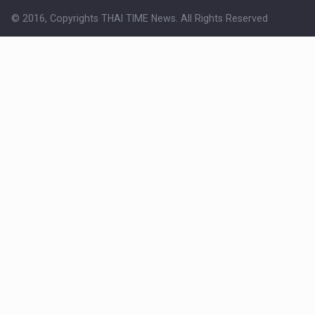
© 2016, Copyrights THAI TIME News. All Rights Reserved