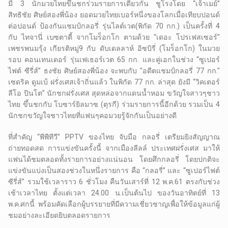
มี 3 นักมวยไทยขึ้นชกร่วมรายการเดียวกัน ชูโรงโดย “เจ้าเมย์”
สิทธิชัย ศิษย์สองพี่น้อง ยอดมวยไทยเบอร์หนึ่งของโลกเมื่อเทียบปอนด์
ต่อปอนด์ ป้องกันแชมป์กลอรี่ รุ่นไลต์เวต(พิกัด 70 กก.) เป็นครั้งที่ 4
กับ ไทจานี่ เบซตาตี้ จากโมร็อกโก ตามด้วย “เดอะ โปรเฟสเซอร์”
เพชรพนมรุ้ง เกียรติหมู่9 กับ ดับเดลลาห์ อิซบิรี่ (โมร็อกโก) ในมวย
รอบ คอนเทนเดอร์ รุ่นเฟเธอร์เวต 65 กก. และคู่เอกในช่วง “ซูเปอร์
ไฟต์ ซีรี่ส์” ธงชัย ศิษย์สองพี่น้อง จะพบกับ "อดีตแชมป์กลอรี่ 77 กก."
เซดริค ดูมเบ้ ฝรั่งเศสเจ้าถิ่นแล้ว ในพิกัด 77 กก. ล่าสุด ยังมี “วิคเตอร์
ลีโอ ปินโต” นักชกฝรั่งเศส สุดหล่อจากแดนน้ำหอม ขวัญใจสาวๆชาว
ไทย ขึ้นชกกับ โบซาร์ยิลมาซ (ตุรกี) ร่วมรายการนี้อีกด้วย รวมเป็น 4
นักชกขวัญใจชาวไทยที่แฟนๆคอมวยรู้จักกันเป็นอย่างดี
ที่สำคัญ “พีพีทีวี” PPTV ของไทย จับมือ กลอรี่ เตรียมยิงสัญญาณ
ถ่ายทอดสด การแข่งขันครั้งนี้ จากเมืองลีลล์ ประเทศฝรั่งเศส มาให้
แฟนได้ชมตลอดทั้งรายการอย่างแน่นอน โดยศึกกลอรี่ โดยปกติจะ
แข่งขันแบ่งเป็นสองช่วงในหนึ่งรายการ คือ “กลอรี่” และ “ซูเปอร์ไฟต์
ซีรี่ส์” รวมใช้เวลาราว 6 ชั่วโมง คืนวันเสาร์ที่ 12 พ.ค.61 ตรงกับช่วง
เช้าเวลาไทย ตั้งแต่เวลา 24.00 น.เป็นต้นไป ของวันอาทิตย์ที่ 13
พ.ค.ศกนี้ พร้อมคัดเลือกผู้บรรยายที่มีความเชี่ยวชาญเพื่อให้ข้อมูลแก่ผู้
ชมอย่างละเอียดยิบตลอดรายการ