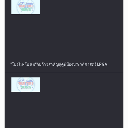
"โปรโม-โปรเม"กับก้าวสำคัญสู่คู่พี่น้องประวัติศาสตร์ LPGA