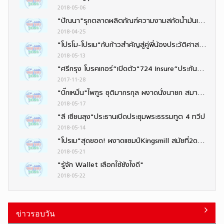
2018-05-06
"ปัณนา"รุกตลาดผลิตภัณฑ์ความงามสกัดน้ำมันเสาวรส พัฒนาเป็น "ผลิตภัณฑ์บำรุงผิว"
2018-04-25
"โปรโม-โปรเม"กับก้าวสำคัญสู่คู่พี่น้องประวัติศาสตร์ LPGA
2018-05-13
"ศรีกรุง โบรคเกอร์”เปิดตัว"724 Insure”ประกันออนไลน์ง่าย ๆ 24 ชั่วโมง ตอบรับไลฟ์สไตล์ยุคดิจิทัล
2017-11-28
"บิ๊กเหม็น"ไพฑูร ชุติมากรกุล ผงาดนั่งนายก สมาคมนักข่าวช่างภาพกีฬาฯ สมัยที่ 6 ติดต่อกัน
2018-05-17
"ลี เซียนลุง"ประธานเปิดประชุมพระธรรมทูต 4 ทวีป
2018-05-14
"โปรเม"สุดยอด! ผงาดแชมป์Kingsmill สมัยที่2ดวลเพลย์ออฟชนะหวุดหวิด-"โปรโม"คว้าอันดับ10ร่วม
2018-05-21
"รู้จัก Wallet เลือกใช้ยังไงดี"
2018-05-22
ข่าวรอบวัน