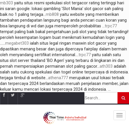
mb303
yaitu situs resmi spekulasi slot tergacor rating tertinggi hari
ini saran google. lokasi gambling 'Slot Mania' slot gacor sah paling
baik no 1 paling terjaga...
mb808
yaitu website yang memberikan
tambahan pendapatan langsung bagi anda pencari cuan koran yang
bisa langsung di wd dan juga memperoleh probabilitas ...
trpc77
tempat paling baik bakal pengetahuan judi slot yang tidak tertandingi!
peroleh kesempatan logam buat menikmati kemudahan login yang
......
megabet303
ialah situs legal ringan maxwin slot gacor yang
dipastikan menang besar dan juga dipercaya fairplay dalam bermain
oleh menyandang sertifikat international....
trpc77
yaitu salah satu
situs slot server thailand 'BO Agen' yang terbaru di lingkaran ini dan
pernah mempersiapkan permainan slot paling gacor...
ath303
adalah
salah satu cukong spekulasi dan togel online terpercaya di indonesia.
terjaga timbul di website...
athena777
merupakan usul lokasi terbaik
dan terpercaya 2024 berlandaskan meruah penjelasan member, jalan
keluar kamu mencari lokasi terpercaya 2024 di indonesia. ...