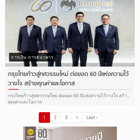
การเงิน-การธนาคาร
กรุงไทยก้าวสู่ทศวรรษใหม่ ต่อยอด 60 ปีแห่งความไว้
วางใจ สร้างคุณค่าและโอกาส
กรุงไทยก้าวสู่ทศวรรษใหม่ ต่อยอด 60 ปีแห่งความไว้วางใจ สร้าง
คุณค่าและโอกาส
1
2
3
>
Last ›