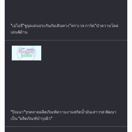
"เอไอจี”ชูจุดเด่นประกันภัยเดินทาง“ทราเวล การ์ด”นำความโดด
เด่น4ด้าน
"ปัณนา"รุกตลาดผลิตภัณฑ์ความงามสกัดน้ำมันเสาวรส พัฒนา
เป็น "ผลิตภัณฑ์บำรุงผิว"