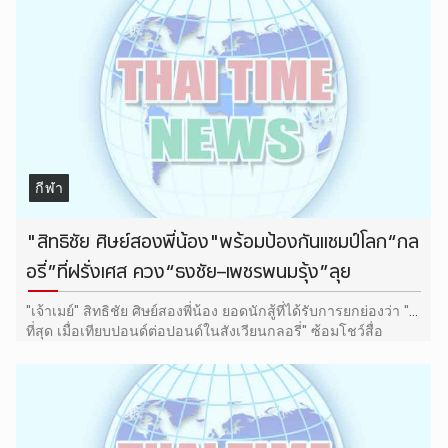
กีฬา
"สิทธิชัย ศิษย์สองพี่น้อง"พร้อมป้องกันแชมป์โลก“กล
อรี่”ที่ฝรั่งเศส ควง“ธงชัย–เพชรพนมรุ้ง”ลุย
''เจ้าเมย์'' สิทธิชัย ศิษย์สองพี่น้อง ยอดนักสู้ที่ได้รับการยกย่องว่า ''ดี
ที่สุด เมื่อเทียบปอนด์ต่อปอนด์ในสังเวียนกลอรี่'' ซ้อมโชว์สื่อ
พร้อมผู้สนับสนุนต่างชาติอีกเพียบ ก่อนลุยเมืองน้ำหอมไปป้องกัน
แชมป์โลก ''กลอรี่'' คิกบ็อกซิ่ง กับ ไทจานี่ เบซตาตี้ จากโมร็อกโก