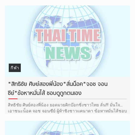
ชาวไทย พร้อมด้วย "มิสเตอร์ทิม" นายทิมาธี ธรรมาชีวะ หัวหน้า
ค่ายมวยศิษย์สองพี่น้อง
กีฬา
"สิทธิชัย ศิษย์สองพี่น้อง"ลั่นน็อค"จอช จอน
ซีย์"ข้อหาหมั่นไส้ ชอบดูถูกตนเอง
สิทธิชัย ศิษย์สองพี่น้อง ยอดมวยคิกบ๊อกซิ่งชาวไทย ลั่น!!! มั่นใจ
เอาชนะน็อค จอช จอนซีย์ ผู้ท้าชิงชาวแคนาดา ข้อหาหมั่นไส้ชอบ
พูดจาดูถูกตนเอง เจอกันแน่ในศึกกอรี่61(Groly) วันเสาร์ที่ 3
พ.ย.61 มหานครนิวยอร์ก