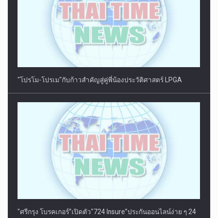
"โปรโม-โปรเม"กับก้าวสำคัญสู่คู่พี่น้องประวัติศาสตร์ LPGA
"ศรีกรุง โบรคเกอร์”เปิดตัว"724 Insure”ประกันออนไลน์ง่าย ๆ 24