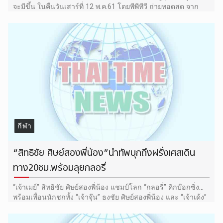
จะมีขึ้น ในคืนวันเสาร์ที่ 12 พ.ค.61 โดยพีพีทีวี ถ่ายทอดสด จาก
เมืองลีลล์ ประเทศฝรั่งเศส ตั้งแต่เที่ยงคืนวันเสาร์เป็นต้นไป
กีฬา
“สิทธิชัย ศิษย์สองพี่น้อง”นำทัพบุกถึงฝรั่งเศสเดิน
ทาง20ชม.พร้อมลุยกลอรี่
“เจ้าเมย์” สิทธิชัย ศิษย์สองพี่น้อง แชมป์โลก “กลอรี่” คิกบ๊อกซิ่ง
พร้อมเพื่อนนักชกทั้ง “เจ้าจุ๊น” ธงชัย ศิษย์สองพี่น้อง และ “เจ้าเด้ง”
เพชรพนมรุ้ง เกียรติหมู่ 9 เดินทางถึงเมืองลีลล์ ประเทศฝรั่งเศส
เป็นที่เรียบร้อย