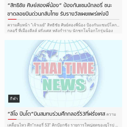
“สิทธิชัย ศิษย์สองพี่น้อง” ป้องกันแชมป์กลอรี่ ชนะ
ขาดลอยบินด่วนกลับไทย รับรางวัลเผยแพร่แห่งปี
ความคืบหน้า “เจ้าเมย์” สิทธิชัย ศิษย์สองพี่น้อง ป้องกันแชมป์โลก
กลอรี่ ที่เมืองลีลล์ ฝรั่งเศส หลังกำราบ นักชกโมร็อกโกรุ่นน้อง
แบบสอนมวย รุ่งขึ้นเจ้าตัวต้องรีบเดินทางกลับเมืองไทยอย่างเร่ง
ด่วน เพื่อไปขึ้นรับรางวัล "ผู้เผยแพร่ศิลปะมวยไทยในต่างแดน" ใน
งานวันนักกีฬายอดเยี่ยม
กีฬา
“ลีโอ ปินโต”บินสมทบร่วมศึกกลอรี่53ที่ฝรั่งเศส
ความ
เคลื่อนไหว ศึก”กลอรี่ 53” คิกบ๊อกซิง รายการใหญ่สุดของยุโรป ที่