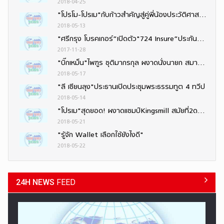
2018-04-25
"โปรโม-โปรเม"กับก้าวสำคัญสู่คู่พี่น้องประวัติศาสตร์ LPGA
2018-05-13
"ศรีกรุง โบรคเกอร์”เปิดตัว"724 Insure”ประกันออนไลน์ง่าย ๆ 24 ชั่วโมง ตอบรับไลฟ์สไตล์ยุคดิจิทัล
2017-11-28
"บิ๊กเหม็น"ไพฑูร ชุติมากรกุล ผงาดนั่งนายก สมาคมนักข่าวช่างภาพกีฬาฯ สมัยที่ 6 ติดต่อกัน
2018-05-17
"ลี เซียนลุง"ประธานเปิดประชุมพระธรรมทูต 4 ทวีป
2018-05-14
"โปรเม"สุดยอด! ผงาดแชมป์Kingsmill สมัยที่2ดวลเพลย์ออฟชนะหวุดหวิด-"โปรโม"คว้าอันดับ10ร่วม
2018-05-21
"รู้จัก Wallet เลือกใช้ยังไงดี"
2018-05-22
24H NEWS
FEED