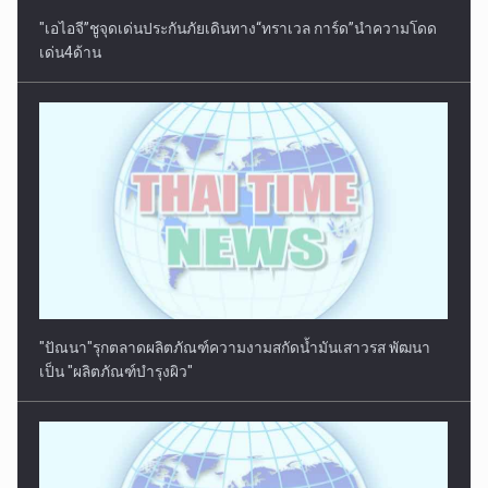
"เอไอจี”ชูจุดเด่นประกันภัยเดินทาง“ทราเวล การ์ด”นำความโดด
เด่น4ด้าน
"ปัณนา"รุกตลาดผลิตภัณฑ์ความงามสกัดน้ำมันเสาวรส พัฒนา
เป็น "ผลิตภัณฑ์บำรุงผิว"