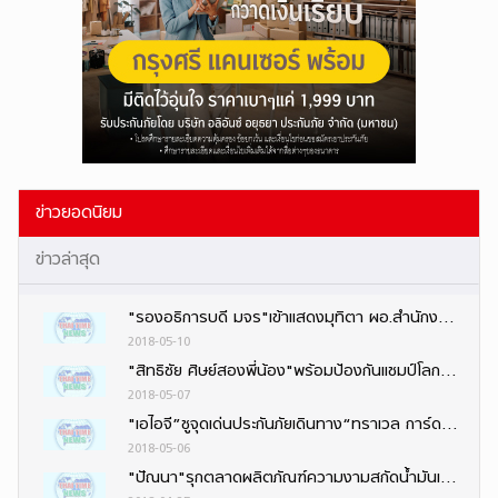
ข่าวยอดนิยม
ข่าวล่าสุด
"รองอธิการบดี มจร"เข้าแสดงมุทิตา ผอ.สำนักงานพระพุทธศาสนาจังหวัดนนทบุรีคนใหม่
2018-05-10
"สิทธิชัย ศิษย์สองพี่น้อง"พร้อมป้องกันแชมป์โลก“กลอรี่”ที่ฝรั่งเศส ควง“ธงชัย–เพชรพนมรุ้ง”ลุย
2018-05-07
"เอไอจี”ชูจุดเด่นประกันภัยเดินทาง“ทราเวล การ์ด”นำความโดดเด่น4ด้าน
2018-05-06
"ปัณนา"รุกตลาดผลิตภัณฑ์ความงามสกัดน้ำมันเสาวรส พัฒนาเป็น "ผลิตภัณฑ์บำรุงผิว"