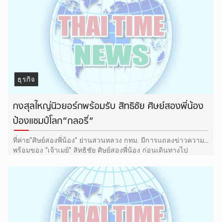
ธุรกิจ
กงสุลใหญ่นิวยอร์กพร้อมรับ สิทธิชัย ศิษย์สองพี่น้อง
ป้องแชมป์โลก”กลอรี่”
ที่ค่าย”ศิษย์สองพี่น้อง” ย่านสวนหลวง กทม. มีการแถลงข่าวความ
พร้อมของ “เจ้าเมย์” สิทธิชัย ศิษย์สองพี่น้อง ก่อนเดินทางไป
ป้องกัน แชมป์โลก กลอรี่ คิดบ๊อกซิ่ง รุ่นไลต์เวต กับ จอช จอนซี่ย์
ผู้ท้าชิงแคานาดา