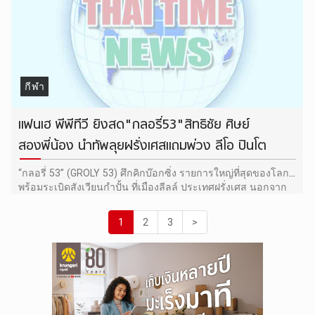
กีฬา
แฟนเฮ พีพีทีวี ยิงสด"กลอรี่53"สิทธิชัย ศิษย์
สองพี่น้อง นำทัพลุยฝรั่งเศสแถมพ่วง ลีโอ ปินโต
“กลอรี่ 53” (GROLY 53) ศึกคิกบ๊อกซิ่ง รายการใหญ่ที่สุดของโลก
พร้อมระเบิดสังเวียนกำปั้น ที่เมืองลีลล์ ประเทศฝรั่งเศส นอกจาก
สิทธิชัย ศิษย์สองพี่น้อง เป็นตัวชูโรง
1
2
3
>