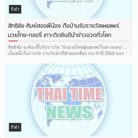
กีฬา
สิทธิชัย ศิษย์สองพี่น้อง ถึงบ้านรับรางวัลเผยแพร่
มวยไทย-กลอรี่ เกาะติดยินดีนำข่าวอวดทั่วโลก
สิทธิชัย จะต้องขึ้นรับรางวัล "นักมวยไทยผู้เผยแพร่ในต่างแดน" ซึ่ง
เป็นหนึ่งในรางวัล งานวันนักกีฬายอดเยี่ยม ประจำปี 2560 ของ
สมาคมผู้สื่อข่าวกีฬาแห่งประเทศไทย
กีฬา