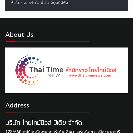
ชั่วโมง ตอบรับไลฟ์สไตล์ยุคดิจิทัล
About Us
"บิ๊กเหม็น"ไพฑูร ชุติมากรกุล ผงาดนั่งนายก สมาคมนักข่าวช่างภา
พกีฬาฯ สมัยที่ 6 ติดต่อกัน
Address
บริษัท ไทยไทม์นิวส์ มีเดีย จำกัด
123/660 หมู่บ้านนันทนาการ์เด้น 2 ต.บางรักน้อย อ.เมืองนนทบุรี