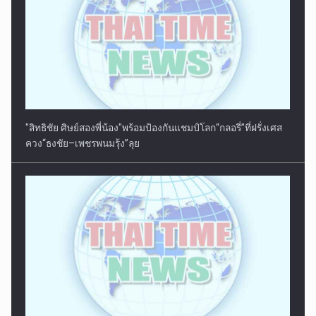
"สิทธิชัย ศิษย์สองพี่น้อง"พร้อมป้องกันแชมป์โลก“กลอรี่”ที่ฝรั่งเศส
ควง“ธงชัย–เพชรพนมรุ้ง”ลุย