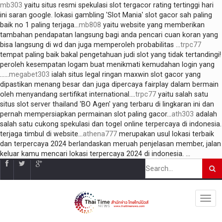
mb303
yaitu situs resmi spekulasi slot tergacor rating tertinggi hari
ini saran google. lokasi gambling 'Slot Mania' slot gacor sah paling
baik no 1 paling terjaga...
mb808
yaitu website yang memberikan
tambahan pendapatan langsung bagi anda pencari cuan koran yang
bisa langsung di wd dan juga memperoleh probabilitas ...
trpc77
tempat paling baik bakal pengetahuan judi slot yang tidak tertandingi!
peroleh kesempatan logam buat menikmati kemudahan login yang
......
megabet303
ialah situs legal ringan maxwin slot gacor yang
dipastikan menang besar dan juga dipercaya fairplay dalam bermain
oleh menyandang sertifikat international....
trpc77
yaitu salah satu
situs slot server thailand 'BO Agen' yang terbaru di lingkaran ini dan
pernah mempersiapkan permainan slot paling gacor...
ath303
adalah
salah satu cukong spekulasi dan togel online terpercaya di indonesia.
terjaga timbul di website...
athena777
merupakan usul lokasi terbaik
dan terpercaya 2024 berlandaskan meruah penjelasan member, jalan
keluar kamu mencari lokasi terpercaya 2024 di indonesia. ...