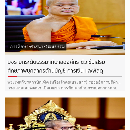
การศึกษา-ศาสนา-วัฒนธรรม
มจร ยกระดับธรรมาภิบาลองค์กร ติวเข้มเสริม
ศักยภาพบุคลากรด้านบัญชี การเงิน และพัสดุ
พระเทพวัชรสารบัณฑิต (หรือเจ้าคุณประสาร) รองอธิการบดีฝ่าย
วางแผนและพัฒนา เปิดเผยว่า การพัฒนาศักยภาพบุคลากรสาย
สนับสนุนถือเป็นกลไกสำคัญในการขับเคลื่อนการบริหารจัดการ
ของมหาวิทยาลัย