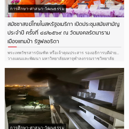
การศึกษา-ศาสนา-วัฒนธรรม
สมัชชาสงฆ์ไทยในสหรัฐอเมริกา เปิดประชุมสมัยสามัญ
ประจำปี ครั้งที่ ๔๘/๒๕๖๙ ณ วัดมงคลรัตนาราม
เมืองแทมป้า รัฐฟลอริดา
พระเทพวัชรสารบัณฑิต หรือเจ้าคุณประสาร รองอธิการบดีฝ่าย
วางแผนและพัฒนา มหาวิทยาลัยมหาจุฬาลงกรณราชวิทยาลัย
หรือ มจร
การศึกษา-ศาสนา-วัฒนธรรม