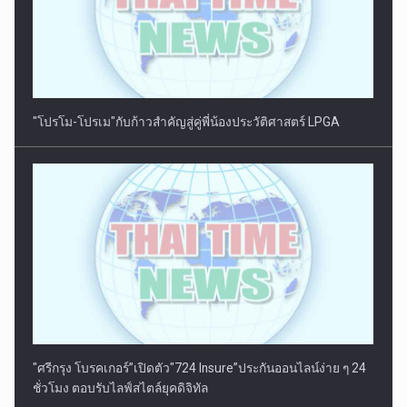
"โปรโม-โปรเม"กับก้าวสำคัญสู่คู่พี่น้องประวัติศาสตร์ LPGA
"ศรีกรุง โบรคเกอร์”เปิดตัว"724 Insure”ประกันออนไลน์ง่าย ๆ 24
ชั่วโมง ตอบรับไลฟ์สไตล์ยุคดิจิทัล