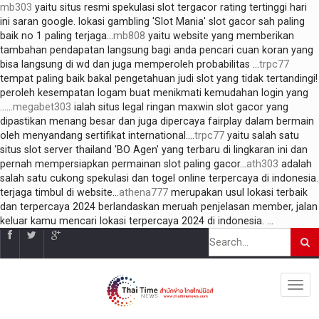
mb303
yaitu situs resmi spekulasi slot tergacor rating tertinggi hari
ini saran google. lokasi gambling 'Slot Mania' slot gacor sah paling
baik no 1 paling terjaga...
mb808
yaitu website yang memberikan
tambahan pendapatan langsung bagi anda pencari cuan koran yang
bisa langsung di wd dan juga memperoleh probabilitas ...
trpc77
tempat paling baik bakal pengetahuan judi slot yang tidak tertandingi!
peroleh kesempatan logam buat menikmati kemudahan login yang
......
megabet303
ialah situs legal ringan maxwin slot gacor yang
dipastikan menang besar dan juga dipercaya fairplay dalam bermain
oleh menyandang sertifikat international....
trpc77
yaitu salah satu
situs slot server thailand 'BO Agen' yang terbaru di lingkaran ini dan
pernah mempersiapkan permainan slot paling gacor...
ath303
adalah
salah satu cukong spekulasi dan togel online terpercaya di indonesia.
terjaga timbul di website...
athena777
merupakan usul lokasi terbaik
dan terpercaya 2024 berlandaskan meruah penjelasan member, jalan
keluar kamu mencari lokasi terpercaya 2024 di indonesia. ...