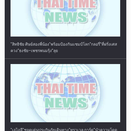
"สิทธิชัย ศิษย์สองพี่น้อง"พร้อมป้องกันแชมป์โลก“กลอรี่”ที่ฝรั่งเศส
ควง“ธงชัย–เพชรพนมรุ้ง”ลุย
"เอไอจี”ชูจุดเด่นประกันภัยเดินทาง“ทราเวล การ์ด”นำความโดด