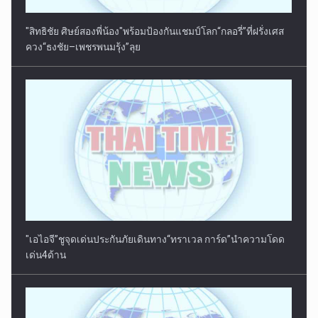
"สิทธิชัย ศิษย์สองพี่น้อง"พร้อมป้องกันแชมป์โลก“กลอรี่”ที่ฝรั่งเศส
ควง“ธงชัย–เพชรพนมรุ้ง”ลุย
"เอไอจี”ชูจุดเด่นประกันภัยเดินทาง“ทราเวล การ์ด”นำความโดด
เด่น4ด้าน