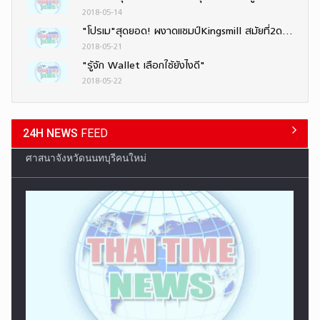
2018-05-14
"โปรเม"สุดยอด! ผงาดแชมป์Kingsmill สมัยที่2ดวลเพลย์ออฟชนะหวุดหวิด-"โปรโม"คว้าอันดับ10ร่วม
2018-05-21
"รู้จัก Wallet เลือกใช้ยังไงดี"
2018-05-22
24H NEWS
FEED