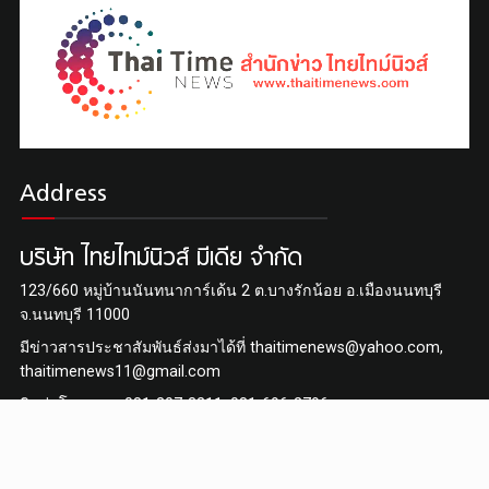
"บิ๊กเหม็น"ไพฑูร ชุติมากรกุล ผงาดนั่งนายก สมาคมนักข่าวช่างภา
พกีฬาฯ สมัยที่ 6 ติดต่อกัน
Address
บริษัท ไทยไทม์นิวส์ มีเดีย จำกัด
123/660 หมู่บ้านนันทนาการ์เด้น 2 ต.บางรักน้อย อ.เมืองนนทบุรี
จ.นนทบุรี 11000
มีข่าวสารประชาสัมพันธ์ส่งมาได้ที่ thaitimenews@yahoo.com,
thaitimenews11@gmail.com
ติดต่อโฆษณา : 081-307-3211, 081-696-2796
"ลี เซียนลุง"ประธานเปิดประชุมพระธรรมทูต 4 ทวีป
© 2016, Copyrights THAI TIME News. All Rights Reserved