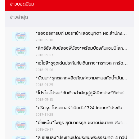
ข่าวยอดนิยม
ข่าวล่าสุด
"รองอธิการบดี มจร"เข้าแสดงมุทิตา ผอ.สำนักงานพระพุทธศาสนาจังหวัดนนทบุรีคนใหม่
2018-05-10
"สิทธิชัย ศิษย์สองพี่น้อง"พร้อมป้องกันแชมป์โลก“กลอรี่”ที่ฝรั่งเศส ควง“ธงชัย–เพชรพนมรุ้ง”ลุย
2018-05-07
"เอไอจี”ชูจุดเด่นประกันภัยเดินทาง“ทราเวล การ์ด”นำความโดดเด่น4ด้าน
2018-05-06
"ปัณนา"รุกตลาดผลิตภัณฑ์ความงามสกัดน้ำมันเสาวรส พัฒนาเป็น "ผลิตภัณฑ์บำรุงผิว"
2018-04-25
"โปรโม-โปรเม"กับก้าวสำคัญสู่คู่พี่น้องประวัติศาสตร์ LPGA
2018-05-13
"ศรีกรุง โบรคเกอร์”เปิดตัว"724 Insure”ประกันออนไลน์ง่าย ๆ 24 ชั่วโมง ตอบรับไลฟ์สไตล์ยุคดิจิทัล
2017-11-28
"บิ๊กเหม็น"ไพฑูร ชุติมากรกุล ผงาดนั่งนายก สมาคมนักข่าวช่างภาพกีฬาฯ สมัยที่ 6 ติดต่อกัน
2018-05-17
"ลี เซียนลุง"ประธานเปิดประชุมพระธรรมทูต 4 ทวีป