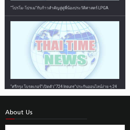
"ศรีกรุง โบรคเกอร์”เปิดตัว"724 Insure”ประกันออนไลน์ง่าย ๆ 24
ชั่วโมง ตอบรับไลฟ์สไตล์ยุคดิจิทัล
About Us