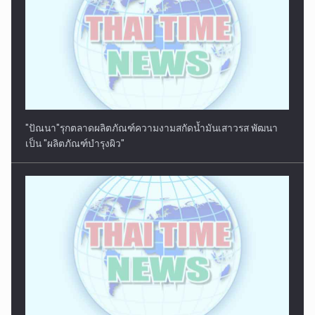
"ปัณนา"รุกตลาดผลิตภัณฑ์ความงามสกัดน้ำมันเสาวรส พัฒนา
เป็น "ผลิตภัณฑ์บำรุงผิว"
"โปรโม-โปรเม"กับก้าวสำคัญสู่คู่พี่น้องประวัติศาสตร์ LPGA