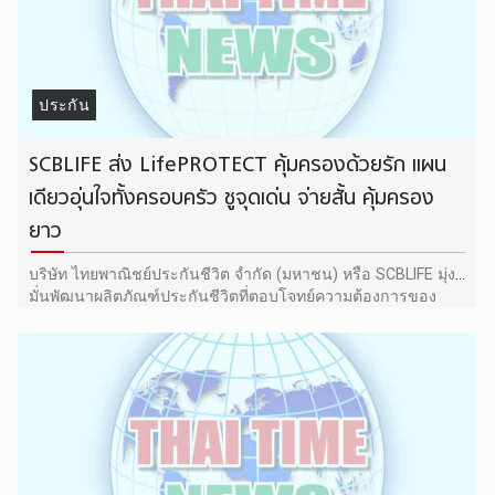
ประกัน
SCBLIFE ส่ง LifePROTECT คุ้มครองด้วยรัก แผน
เดียวอุ่นใจทั้งครอบครัว ชูจุดเด่น จ่ายสั้น คุ้มครอง
ยาว
บริษัท ไทยพาณิชย์ประกันชีวิต จำกัด (มหาชน) หรือ SCBLIFE มุ่ง
มั่นพัฒนาผลิตภัณฑ์ประกันชีวิตที่ตอบโจทย์ความต้องการของ
ลูกค้าทุกกลุ่มตามนโยบาย “ยึดลูกค้าเป็นศูนย์กลาง” เพื่อสร้างหลัก
ประกันอันมั่นคงให้แก่ชีวิตคนไทย นำไปสู่การสร้างสังคมประกัน
ชีวิตที่ยั่งยืน