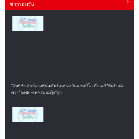
ข่าวรอบวัน
"สิทธิชัย ศิษย์สองพี่น้อง"พร้อมป้องกันแชมป์โลก“กลอรี่”ที่ฝรั่งเศส
ควง“ธงชัย–เพชรพนมรุ้ง”ลุย