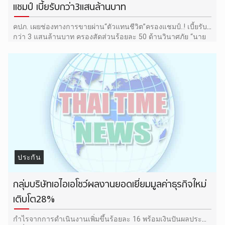
แชมป์ เบี้ยรับกว่า3แสนล้านบาท
คปภ. เผยช่องทางการขายผ่าน“ตัวแทนชีวิต”ครองแชมป์..! เบี้ยรับ
กว่า 3 แสนล้านบาท ครองสัดส่วนร้อยละ 50 ด้านวินาศภัย “นาย
หน้า” นำโด่ง
ประกัน
กลุ่มบริษัทเอไอเอโชว์ผลงานยอดเยี่ยมมูลค่าธุรกิจใหม่
เติบโต28%
กำไรจากการดำเนินงานเพิ่มขึ้นร้อยละ 16 พร้อมเงินปันผลประจำ