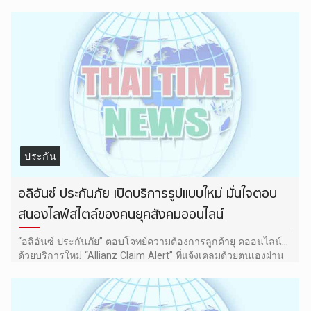
สำเร็จในการเปิดสาขาในพื้นที่ศูนย์การค้ามาแล้ว 10 แห่ง โดย
ล่าสุดได้เปิด ที่ศูนย์การค้าเซ็นทรัลเวิล์ด
ประกัน
อลิอันซ์ ประกันภัย เปิดบริการรูปแบบใหม่ มั่นใจตอบ
สนองไลฟ์สไตล์ของคนยุคสังคมออนไลน์
“อลิอันซ์ ประกันภัย” ตอบโจทย์ความต้องการลูกค้ายุ คออนไลน์
ด้วยบริการใหม่ “Allianz Claim Alert” ที่แจ้งเคลมด้วยตนเองผ่าน
เว็ บไซด์ มั่นใจสนองไลฟ์สไตล์ของคนยุ คใหม่ที่ต้องการความ
รวดเร็ว สะดวกสบายและบริการได้เองอย่ างแท้จริง