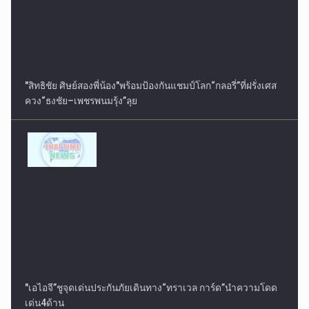
"สิทธิชัย ศิษย์สองพี่น้อง"พร้อมป้องกันแชมป์โลก“กลอรี่”ที่ฝรั่งเศส
ควง“ธงชัย–เพชรพนมรุ้ง”ลุย
"เอไอจี”ชูจุดเด่นประกันภัยเดินทาง“ทราเวล การ์ด”นำความโดด
เด่น4ด้าน