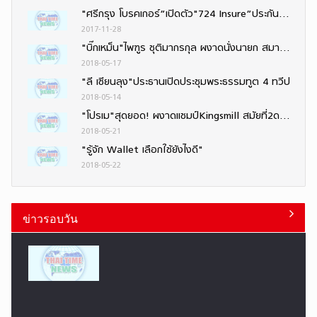
"ศรีกรุง โบรคเกอร์”เปิดตัว"724 Insure”ประกันออนไลน์ง่าย ๆ 24 ชั่วโมง ตอบรับไลฟ์สไตล์ยุคดิจิทัล
2017-11-28
"บิ๊กเหม็น"ไพฑูร ชุติมากรกุล ผงาดนั่งนายก สมาคมนักข่าวช่างภาพกีฬาฯ สมัยที่ 6 ติดต่อกัน
2018-05-17
"ลี เซียนลุง"ประธานเปิดประชุมพระธรรมทูต 4 ทวีป
2018-05-14
"โปรเม"สุดยอด! ผงาดแชมป์Kingsmill สมัยที่2ดวลเพลย์ออฟชนะหวุดหวิด-"โปรโม"คว้าอันดับ10ร่วม
2018-05-21
"รู้จัก Wallet เลือกใช้ยังไงดี"
2018-05-22
ข่าวรอบวัน