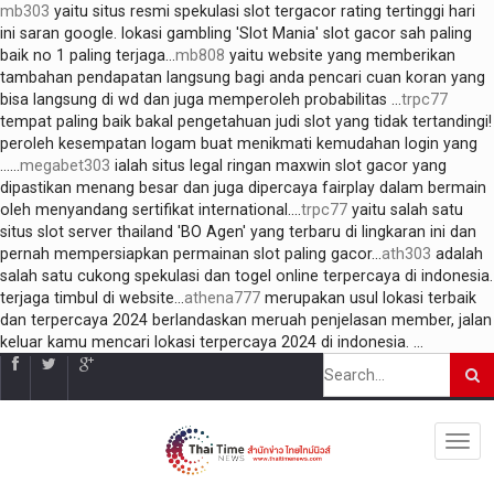
mb303
yaitu situs resmi spekulasi slot tergacor rating tertinggi hari
ini saran google. lokasi gambling 'Slot Mania' slot gacor sah paling
baik no 1 paling terjaga...
mb808
yaitu website yang memberikan
tambahan pendapatan langsung bagi anda pencari cuan koran yang
bisa langsung di wd dan juga memperoleh probabilitas ...
trpc77
tempat paling baik bakal pengetahuan judi slot yang tidak tertandingi!
peroleh kesempatan logam buat menikmati kemudahan login yang
......
megabet303
ialah situs legal ringan maxwin slot gacor yang
dipastikan menang besar dan juga dipercaya fairplay dalam bermain
oleh menyandang sertifikat international....
trpc77
yaitu salah satu
situs slot server thailand 'BO Agen' yang terbaru di lingkaran ini dan
pernah mempersiapkan permainan slot paling gacor...
ath303
adalah
salah satu cukong spekulasi dan togel online terpercaya di indonesia.
terjaga timbul di website...
athena777
merupakan usul lokasi terbaik
dan terpercaya 2024 berlandaskan meruah penjelasan member, jalan
keluar kamu mencari lokasi terpercaya 2024 di indonesia. ...