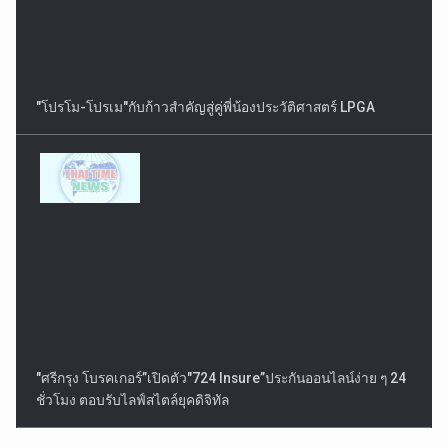
"โปรโม-โปรเม"กับก้าวสำคัญสู่คู่พี่น้องประวัติศาสตร์ LPGA
"ศรีกรุง โบรคเกอร์”เปิดตัว"724 Insure”ประกันออนไลน์ง่าย ๆ 24
ชั่วโมง ตอบรับไลฟ์สไตล์ยุคดิจิทัล