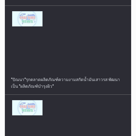
"ปัณนา"รุกตลาดผลิตภัณฑ์ความงามสกัดน้ำมันเสาวรส พัฒนา
เป็น "ผลิตภัณฑ์บำรุงผิว"