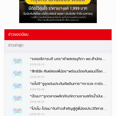
ข่าวยอดนิยม
ข่าวล่าสุด
"รองอธิการบดี มจร"เข้าแสดงมุทิตา ผอ.สำนักงานพระพุทธศาสนาจังหวัดนนทบุรีคนใหม่
2018-05-10
"สิทธิชัย ศิษย์สองพี่น้อง"พร้อมป้องกันแชมป์โลก“กลอรี่”ที่ฝรั่งเศส ควง“ธงชัย–เพชรพนมรุ้ง”ลุย
2018-05-07
"เอไอจี”ชูจุดเด่นประกันภัยเดินทาง“ทราเวล การ์ด”นำความโดดเด่น4ด้าน
2018-05-06
"ปัณนา"รุกตลาดผลิตภัณฑ์ความงามสกัดน้ำมันเสาวรส พัฒนาเป็น "ผลิตภัณฑ์บำรุงผิว"
2018-04-25
"โปรโม-โปรเม"กับก้าวสำคัญสู่คู่พี่น้องประวัติศาสตร์ LPGA
2018-05-13