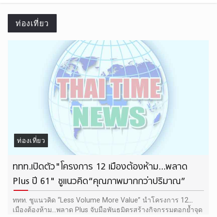
ท่องเที่ยว
ท่องเที่ยว
ททท.เปิดตัว"โครงการ 12 เมืองต้องห้าม...พลาด
Plus ปี 61" ชูแนวคิด“คุณภาพมากกว่าปริมาณ”
ททท. ชูแนวคิด “Less Volume More Value” นำโครงการ 12
เมืองต้องห้าม...พลาด Plus จับมือพันธมิตรสร้างกิจกรรมตอกย้ำจุด