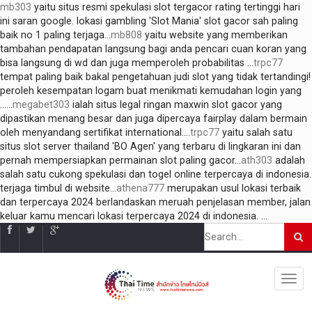
mb303
yaitu situs resmi spekulasi slot tergacor rating tertinggi hari
ini saran google. lokasi gambling 'Slot Mania' slot gacor sah paling
baik no 1 paling terjaga...
mb808
yaitu website yang memberikan
tambahan pendapatan langsung bagi anda pencari cuan koran yang
bisa langsung di wd dan juga memperoleh probabilitas ...
trpc77
tempat paling baik bakal pengetahuan judi slot yang tidak tertandingi!
peroleh kesempatan logam buat menikmati kemudahan login yang
......
megabet303
ialah situs legal ringan maxwin slot gacor yang
dipastikan menang besar dan juga dipercaya fairplay dalam bermain
oleh menyandang sertifikat international....
trpc77
yaitu salah satu
situs slot server thailand 'BO Agen' yang terbaru di lingkaran ini dan
pernah mempersiapkan permainan slot paling gacor...
ath303
adalah
salah satu cukong spekulasi dan togel online terpercaya di indonesia.
terjaga timbul di website...
athena777
merupakan usul lokasi terbaik
dan terpercaya 2024 berlandaskan meruah penjelasan member, jalan
keluar kamu mencari lokasi terpercaya 2024 di indonesia. ...