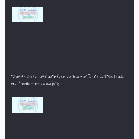
"สิทธิชัย ศิษย์สองพี่น้อง"พร้อมป้องกันแชมป์โลก“กลอรี่”ที่ฝรั่งเศส
ควง“ธงชัย–เพชรพนมรุ้ง”ลุย