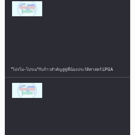
"โปรโม-โปรเม"กับก้าวสำคัญสู่คู่พี่น้องประวัติศาสตร์ LPGA
"ศรีกรุง โบรคเกอร์”เปิดตัว"724 Insure”ประกันออนไลน์ง่าย ๆ 24