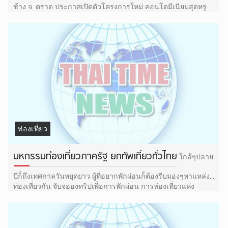
ช้าง จ. ตราด ประกาศเปิดตัวโครงการใหม่ คอนโดมีเนียมสุดหรู
เดอะมารีนา คอนโดมีเนียม 1 มูลค่า 95 ล้านบาท เพียง 20 ยูนิตระ
ดับพรีเมี่ยม
ท่องเที่ยว
มหกรรมท่องเที่ยวภาครัฐ ยกทัพเที่ยวทั่วไทย
ใกล้ๆปลาย
ปีก็ถึงเทศกาลวันหยุดยาว ผู้ที่อยากพักผ่อนก็ต้องรีบมองๆหาแหล่ง
ท่องเที่ยวกัน จับจอองทริปเพื่อการพักผ่อน การท่องเที่ยวแห่ง
ประเทศไทย ได้ดำเนินโครงการเที่ยวเมืองไทยใครๆ ก็เที่ยวได้