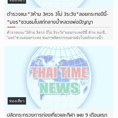
ตำรวจแนะ"3ห้าม 3ควร 3ไม่ 3ระวัง"ลอยกระทงปีนี้-
"มจร"ชวนชมโบสถ์กลางน้ำหลวงพ่อปัญญา
ตำรวจแนะ"3ห้าม 3ควร 3ไม่ 3ระวัง"ลอยกระทงปีนี้ ด้าน ณะที่
"มจร"ชวนลอยกระทง ชมภาพจิตรกรรมฝาผนังโบสถ์กลางน้ำ
หลวงพ่อปัญญา ผู้ว่าฯสุโขทัยเปิด"รับรุ่งอรุณแห่งความสุข"ก่อนเริ่ม
งานลอยกระทง
ท่องเที่ยว
ปลัดกระทรวงการท่องเที่ยวและกีฬา เผย 9 เดือนแรก