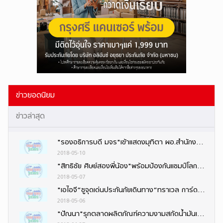
ข่าวยอดนิยม
ข่าวล่าสุด
"รองอธิการบดี มจร"เข้าแสดงมุทิตา ผอ.สำนักงานพระพุทธศาสนาจังหวัดนนทบุรีคนใหม่
2018-05-10
"สิทธิชัย ศิษย์สองพี่น้อง"พร้อมป้องกันแชมป์โลก“กลอรี่”ที่ฝรั่งเศส ควง“ธงชัย–เพชรพนมรุ้ง”ลุย
2018-05-07
"เอไอจี”ชูจุดเด่นประกันภัยเดินทาง“ทราเวล การ์ด”นำความโดดเด่น4ด้าน
2018-05-06
"ปัณนา"รุกตลาดผลิตภัณฑ์ความงามสกัดน้ำมันเสาวรส พัฒนาเป็น "ผลิตภัณฑ์บำรุงผิว"