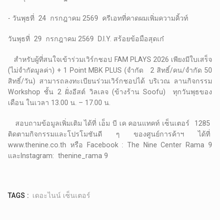
- วันพุธที่ 24 กรกฎาคม 2569 ครีเอทที่คาดผมเพิ่มความคิ้วท์
วันพุธที่ 29 กรกฎาคม 2569 D.I.Y. สร้อยข้อมือสุดเก๋
สำหรับผู้ที่สนใจเข้าร่วมเวิร์กชอป FAM PLAYS 2026 เพียงมีใบเสร็จ
(ไม่จำกัดมูลค่า) + 1 Point MBK PLUS (จำกัด 2 สิทธิ์/คน/จำกัด 50
สิทธิ์/วัน) สามารถลงทะเบียนร่วมเวิร์กชอปได้ บริเวณ ลานกิจกรรม
Workshop ชั้น 2 ฝั่งอีสต์ วิลเลจ (ข้างร้าน Soofu) ทุกวันพุธของ
เดือน ในเวลา 13.00 น. – 17.00 น.
สอบถามข้อมูลเพิ่มเติม ได้ที่ เอ็ม บี เค คอนแทคท์ เซ็นเตอร์ 1285
ติดตามกิจกรรมและโปรโมชันดี ๆ ของศูนย์การค้าฯ ได้ที่
www.thenine.co.th หรือ Facebook : The Nine Center Rama 9
และInstagram: thenine_rama 9
TAGS :
เดอะไนน์ เซ็นเตอร์