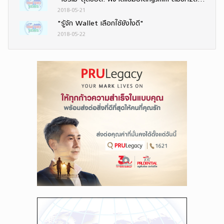
2018-05-21
"รู้จัก Wallet เลือกใช้ยังไงดี"
2018-05-22