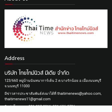
Address
บริษัท ไทยไทม์นิวส์ มีเดีย จำกัด
123/660 หมู่บ้านนันทนาการ์เด้น 2 ต.บางรักน้อย อ.เมืองนนทบุรี
จ.นนทบุรี 11000
มีข่าวสารประชาสัมพันธ์ส่งมาได้ที่ thaitimenews@yahoo.com,
thaitimenews11@gmail.com
ติดต่อโฆษณา : 081-307-3211, 081-696-2796