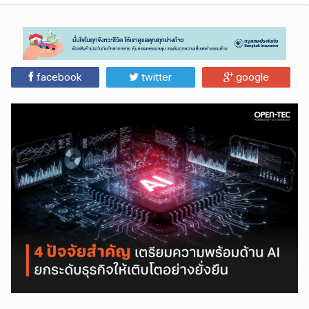
facebook
twitter
google