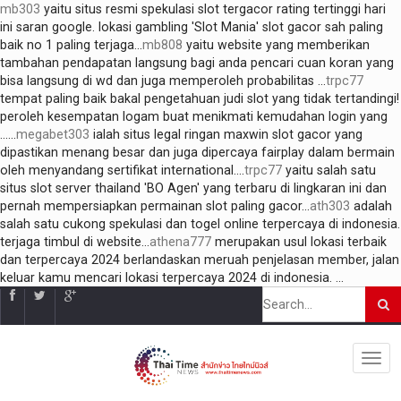
mb303
yaitu situs resmi spekulasi slot tergacor rating tertinggi hari
ini saran google. lokasi gambling 'Slot Mania' slot gacor sah paling
baik no 1 paling terjaga...
mb808
yaitu website yang memberikan
tambahan pendapatan langsung bagi anda pencari cuan koran yang
bisa langsung di wd dan juga memperoleh probabilitas ...
trpc77
tempat paling baik bakal pengetahuan judi slot yang tidak tertandingi!
peroleh kesempatan logam buat menikmati kemudahan login yang
......
megabet303
ialah situs legal ringan maxwin slot gacor yang
dipastikan menang besar dan juga dipercaya fairplay dalam bermain
oleh menyandang sertifikat international....
trpc77
yaitu salah satu
situs slot server thailand 'BO Agen' yang terbaru di lingkaran ini dan
pernah mempersiapkan permainan slot paling gacor...
ath303
adalah
salah satu cukong spekulasi dan togel online terpercaya di indonesia.
terjaga timbul di website...
athena777
merupakan usul lokasi terbaik
dan terpercaya 2024 berlandaskan meruah penjelasan member, jalan
keluar kamu mencari lokasi terpercaya 2024 di indonesia. ...