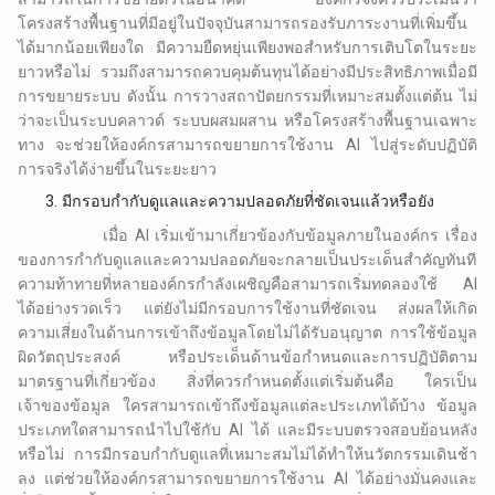
โครงสร้างพื้นฐานที่มีอยู่ในปัจจุบันสามารถรองรับภาระงานที่เพิ่มขึ้น
ได้มากน้อยเพียงใด มีความยืดหยุ่นเพียงพอสำหรับการเติบโตในระยะ
ยาวหรือไม่ รวมถึงสามารถควบคุมต้นทุนได้อย่างมีประสิทธิภาพเมื่อมี
การขยายระบบ ดังนั้น การวางสถาปัตยกรรมที่เหมาะสมตั้งแต่ต้น ไม่
ว่าจะเป็นระบบคลาวด์ ระบบผสมผสาน หรือโครงสร้างพื้นฐานเฉพาะ
ทาง จะช่วยให้องค์กรสามารถขยายการใช้งาน AI ไปสู่ระดับปฏิบัติ
การจริงได้ง่ายขึ้นในระยะยาว
มีกรอบกำกับดูแลและความปลอดภัยที่ชัดเจนแล้วหรือยัง
เมื่อ AI เริ่มเข้ามาเกี่ยวข้องกับข้อมูลภายในองค์กร เรื่อง
ของการกำกับดูแลและความปลอดภัยจะกลายเป็นประเด็นสำคัญทันที
ความท้าทายที่หลายองค์กรกำลังเผชิญคือสามารถเริ่มทดลองใช้ AI
ได้อย่างรวดเร็ว แต่ยังไม่มีกรอบการใช้งานที่ชัดเจน ส่งผลให้เกิด
ความเสี่ยงในด้านการเข้าถึงข้อมูลโดยไม่ได้รับอนุญาต การใช้ข้อมูล
ผิดวัตถุประสงค์ หรือประเด็นด้านข้อกำหนดและการปฏิบัติตาม
มาตรฐานที่เกี่ยวข้อง สิ่งที่ควรกำหนดตั้งแต่เริ่มต้นคือ ใครเป็น
เจ้าของข้อมูล ใครสามารถเข้าถึงข้อมูลแต่ละประเภทได้บ้าง ข้อมูล
ประเภทใดสามารถนำไปใช้กับ AI ได้ และมีระบบตรวจสอบย้อนหลัง
หรือไม่ การมีกรอบกำกับดูแลที่เหมาะสมไม่ได้ทำให้นวัตกรรมเดินช้า
ลง แต่ช่วยให้องค์กรสามารถขยายการใช้งาน AI ได้อย่างมั่นคงและ