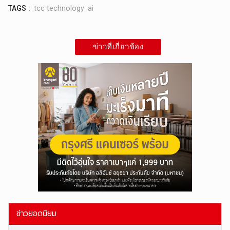
TAGS :
tcc technology
ai
ข่าวที่เกี่ยวข้อง
ข่าวยอดนิยม