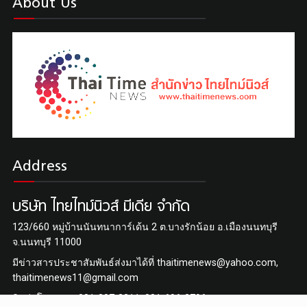
About Us
Address
บริษัท ไทยไทม์นิวส์ มีเดีย จำกัด
123/660 หมู่บ้านนันทนาการ์เด้น 2 ต.บางรักน้อย อ.เมืองนนทบุรี
จ.นนทบุรี 11000
มีข่าวสารประชาสัมพันธ์ส่งมาได้ที่ thaitimenews@yahoo.com,
thaitimenews11@gmail.com
ติดต่อโฆษณา : 081-307-3211, 081-696-2796