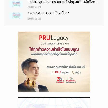
"โปรเม"สุดยอด! ผงาดแชมป์Kingsmill สมัยที่2ดวลเพลย์ออฟชนะหวุดหวิด-"โปรโม"คว้าอันดับ10ร่วม
2018-05-21
"รู้จัก Wallet เลือกใช้ยังไงดี"
2018-05-22