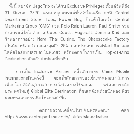
ทั้งนี้ สมาชิก JegoTrip จะได้รับ Exclusive Privileges ตั้งแต่วันนี้ถึง
31 มีนาคม 2570 ครอบคลุมแบรนด์ชั้นนำในเครือ อาทิ Central
Department Store, Tops, Power Buy, ร้านค้าในเครือ Central
Marketing Group (CMG) เช่น Polo Ralph Lauren, Paul Smith รวม
ถึงแบรนด์ไฮไลต์อย่าง Good Goods, Hugcraft, Comma &nd และ
ร้านอาหารอย่าง Nara Thai Cuisine, The Cheesecake Factory
เป็นต้น พร้อมส่วนลดสูงสุดถึง 25% มอบประสบการณ์ช้อป กิน และ
ไลฟ์สไตล์แบบครบจบในที่เดียว พร้อมตอกย้ำการเป็น Top-of-Mind
Destination สำหรับนักท่องเที่ยวจีน
การเป็น Exclusive Partner หนึ่งเดียวของ China Mobile
Internationalในครั้งนี้ ตอกย้ำศักยภาพของเซ็นทรัลพัฒนาในการ
เชื่อมโลกดิจิทัลสู่ประสบการณ์จริงอย่างไร้รอยต่อ พร้อมยกระดับ
ประเทศไทยสู่ Global Elite Destination ที่ขับเคลื่อนด้วยนักท่องเที่ยว
คุณภาพและการเติบโตอย่างยั่งยืน
ติดตามความเคลื่อนไหวเซ็นทรัลพัฒนา คลิก
https://www.centralpattana.co.th/.../lifestyle-activities