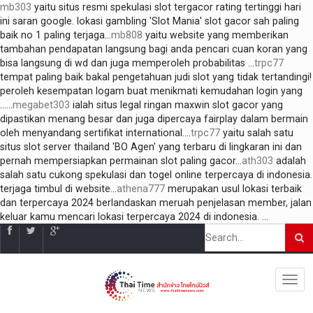
mb303
yaitu situs resmi spekulasi slot tergacor rating tertinggi hari
ini saran google. lokasi gambling 'Slot Mania' slot gacor sah paling
baik no 1 paling terjaga...
mb808
yaitu website yang memberikan
tambahan pendapatan langsung bagi anda pencari cuan koran yang
bisa langsung di wd dan juga memperoleh probabilitas ...
trpc77
tempat paling baik bakal pengetahuan judi slot yang tidak tertandingi!
peroleh kesempatan logam buat menikmati kemudahan login yang
......
megabet303
ialah situs legal ringan maxwin slot gacor yang
dipastikan menang besar dan juga dipercaya fairplay dalam bermain
oleh menyandang sertifikat international....
trpc77
yaitu salah satu
situs slot server thailand 'BO Agen' yang terbaru di lingkaran ini dan
pernah mempersiapkan permainan slot paling gacor...
ath303
adalah
salah satu cukong spekulasi dan togel online terpercaya di indonesia.
terjaga timbul di website...
athena777
merupakan usul lokasi terbaik
dan terpercaya 2024 berlandaskan meruah penjelasan member, jalan
keluar kamu mencari lokasi terpercaya 2024 di indonesia. ...