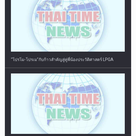
"โปรโม-โปรเม"กับก้าวสำคัญสู่คู่พี่น้องประวัติศาสตร์ LPGA