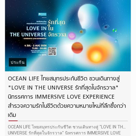
ประกันสะสมทรัพย์เพื่อ “เดอะแบก” ที่รักตัวเอง
ประกัน
OCEAN LIFE ไทยสมุทรประกันชีวิต ชวนเดินทางสู่
"LOVE IN THE UNIVERSE รักที่สุดในจักรวาล"
นิทรรศการ IMMERSIVE LOVE EXPERIENCE
สำรวจความรักในชีวิตด้วยความหมายใหม่ที่ลึกซึ้งกว่า
เดิม
OCEAN LIFE ไทยสมุทรประกันชีวิต ชวนเดินทางสู่ "LOVE IN THE
UNIVERSE รักที่สุดในจักรวาล" นิทรรศการ IMMERSIVE LOVE