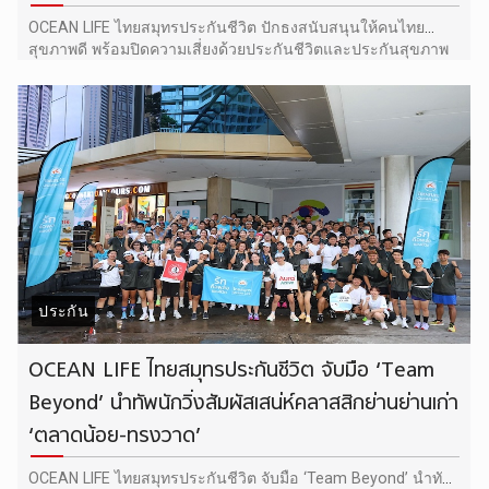
OCEAN LIFE ไทยสมุทรประกันชีวิต ปักธงสนับสนุนให้คนไทย
สุขภาพดี พร้อมปิดความเสี่ยงด้วยประกันชีวิตและประกันสุขภาพ
ในงาน Good Health Great Heart
ประกัน
OCEAN LIFE ไทยสมุทรประกันชีวิต จับมือ ‘Team
Beyond’ นำทัพนักวิ่งสัมผัสเสน่ห์คลาสสิกย่านย่านเก่า
‘ตลาดน้อย-ทรงวาด’
OCEAN LIFE ไทยสมุทรประกันชีวิต จับมือ ‘Team Beyond’ นำทัพ