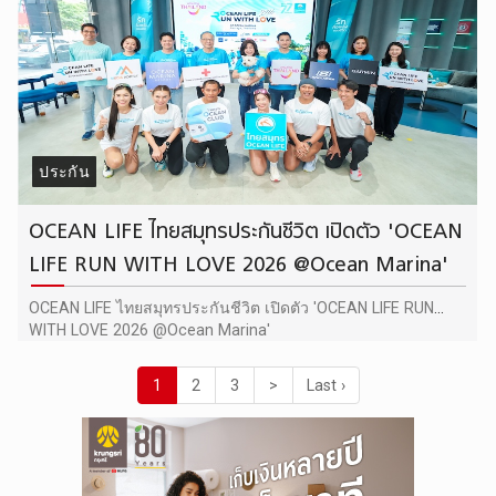
ประกัน
OCEAN LIFE ไทยสมุทรประกันชีวิต เปิดตัว 'OCEAN
LIFE RUN WITH LOVE 2026 @Ocean Marina'
OCEAN LIFE ไทยสมุทรประกันชีวิต เปิดตัว 'OCEAN LIFE RUN
WITH LOVE 2026 @Ocean Marina'
1
2
3
>
Last ›