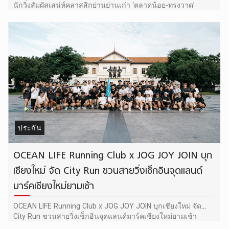
นักวิ่งสัมผัสเสน่ห์คลาสสิกย่านย่านเก่า ‘ตลาดน้อย-ทรงวาด’
ประกัน
OCEAN LIFE Running Club x JOG JOY JOIN บุก
เชียงใหม่ จัด City Run ชวนสายวิ่งเช็กอินจุดแลนด์
มาร์คเชียงใหม่ยามเช้า
OCEAN LIFE Running Club x JOG JOY JOIN บุกเชียงใหม่ จัด
City Run ชวนสายวิ่งเช็กอินจุดแลนด์มาร์คเชียงใหม่ยามเช้า