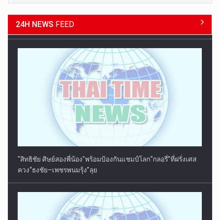
24H NEWS
FEED
"สิทธิชัย ศิษย์สองพี่น้อง"พร้อมป้องกันแชมป์โลก“กลอรี่”ที่ฝรั่งเศส
ควง“ธงชัย–เพชรพนมรุ้ง”ลุย