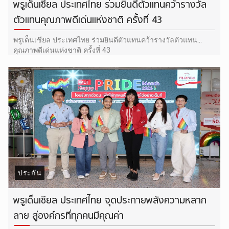
พรูเด็นเชียล ประเทศไทย ร่วมยินดีตัวแทนคว้ารางวัล
ตัวแทนคุณภาพดีเด่นแห่งชาติ ครั้งที่ 43
พรูเด็นเชียล ประเทศไทย ร่วมยินดีตัวแทนคว้ารางวัลตัวแทน
คุณภาพดีเด่นแห่งชาติ ครั้งที่ 43
ประกัน
พรูเด็นเชียล ประเทศไทย จุดประกายพลังความหลาก
ลาย สู่องค์กรที่ทุกคนมีคุณค่า