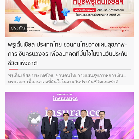
ประกัน
พรูเด็นเชียล ประเทศไทย ชวนคนไทยวางแผนสุขภาพ-
การเงินครบวงจร เพื่ออนาคตที่มั่นใจในงานวันประกัน
ชีวิตแห่งชาติ
พรูเด็นเชียล ประเทศไทย ชวนคนไทยวางแผนสุขภาพ-การเงิน
ครบวงจร เพื่ออนาคตที่มั่นใจในงานวันประกันชีวิตแห่งชาติ