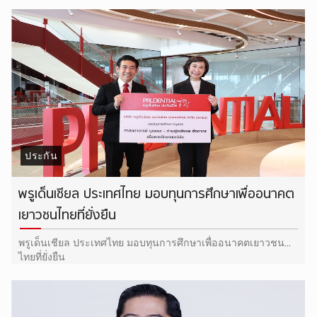
ประกัน
พรูเด็นเชียล ประเทศไทย มอบทุนการศึกษาเพื่ออนาคต
เยาวชนไทยที่ยั่งยืน
พรูเด็นเชียล ประเทศไทย มอบทุนการศึกษาเพื่ออนาคตเยาวชน
ไทยที่ยั่งยืน