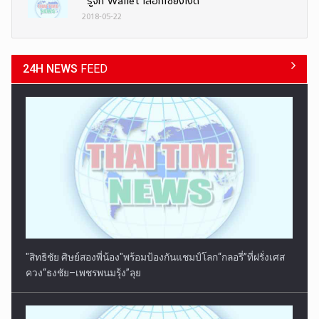
"รู้จัก Wallet เลือกใช้ยังไงดี"
2018-05-22
24H NEWS
FEED
"สิทธิชัย ศิษย์สองพี่น้อง"พร้อมป้องกันแชมป์โลก“กลอรี่”ที่ฝรั่งเศส
ควง“ธงชัย–เพชรพนมรุ้ง”ลุย