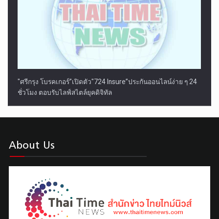
"ศรีกรุง โบรคเกอร์”เปิดตัว"724 Insure”ประกันออนไลน์ง่าย ๆ 24
ชั่วโมง ตอบรับไลฟ์สไตล์ยุคดิจิทัล
About Us