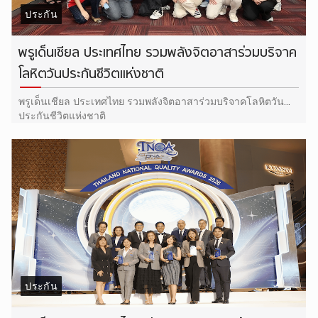
ประกัน
พรูเด็นเชียล ประเทศไทย รวมพลังจิตอาสาร่วมบริจาค
โลหิตวันประกันชีวิตแห่งชาติ
พรูเด็นเชียล ประเทศไทย รวมพลังจิตอาสาร่วมบริจาคโลหิตวัน
ประกันชีวิตแห่งชาติ
ประกัน