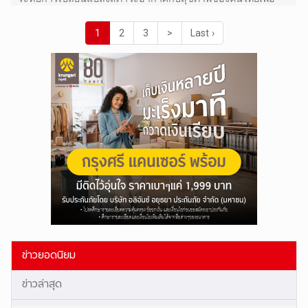
การพัฒนาอย่างยั่งยืน
1
2
3
>
Last ›
ข่าวยอดนิยม
ข่าวล่าสุด