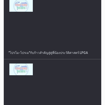
"โปรโม-โปรเม"กับก้าวสำคัญสู่คู่พี่น้องประวัติศาสตร์ LPGA