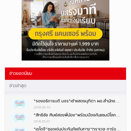
ข่าวยอดนิยม
ข่าวล่าสุด
"รองอธิการบดี มจร"เข้าแสดงมุทิตา ผอ.สำนักงานพระพุทธศาสนาจังหวัดนนทบุรีคนใหม่
2018-05-10
"สิทธิชัย ศิษย์สองพี่น้อง"พร้อมป้องกันแชมป์โลก“กลอรี่”ที่ฝรั่งเศส ควง“ธงชัย–เพชรพนมรุ้ง”ลุย
2018-05-07
"เอไอจี”ชูจุดเด่นประกันภัยเดินทาง“ทราเวล การ์ด”นำความโดดเด่น4ด้าน