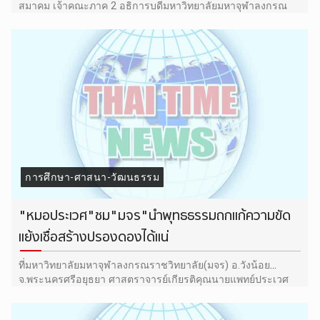
สมาคม เจ้าคณะภาค 2 อธิการบดีมหาวิทยาลัยมหาจุฬาลงกรณ
ราชวิทยาลัย(มจร) ให้ติดตามและร่วมช่วยเหลือผู้ประสบภัยน้ำ
ท่วม และตั้งศูนย์อำนวยการที่ มจร วังน้อย สำนักงานอธิการบดี
ชั้น G
การศึกษา-ศาสนา-วัฒนธรรม
"หมอประเวศ"ชม"มจร"นำพุทธธรรมถกแก้ความขัด
แย้งเชื่อสร้างปรองดองได้แน่
ที่มหาวิทยาลัยมหาจุฬาลงกรณราชวิทยาลัย(มจร) อ.วังน้อย
จ.พระนครศรีอยุธยา ศาสตราจารย์เกียรติคุณนายแพทย์ประเวศ
วะสี พลเมืองอาวุโศ ได้ปาฐกถาเรื่อง "ธรรมาธิปไตยกับการพัฒนา
ระบบการเมืองไทย " จัดโดยคณะสังคมศาสตร์ มจร