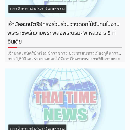
การศึกษา-ศาสนา-วัฒนธรรม
เจ้ามัลละกษัตริย์ทรงร่วมร่วมวางดอกไม้จันทน์ในงาน
พระราชพิธีถวายพระเพลิงพระบรมศพ หลวง ร.9 ที่
อินเดีย
เจ้ามัลละกษัตริย์ พร้อมข้าราชการ ประชาชนชาวเมืองกุสินารา
กว่า 1,500 คน ร่วมวางดอกไม้จันทน์ในงานพระราชพิธีถวายพระ
เพลิงพระบรมศพพระบาทสมเด็จพระปรมินทรมหาภูมิพลอดุลยเดช
บรมนาถบพิตร
การศึกษา-ศาสนา-วัฒนธรรม