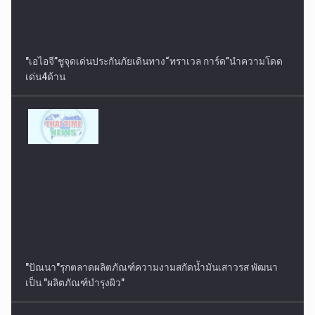
"เอไอจี”ชูจุดเด่นประกันภัยเดินทาง“ทราเวล การ์ด”นำความโดด
เด่น4ด้าน
"ปัณนา"รุกตลาดผลิตภัณฑ์ความงามสกัดน้ำมันเสาวรส พัฒนา
เป็น "ผลิตภัณฑ์บำรุงผิว"