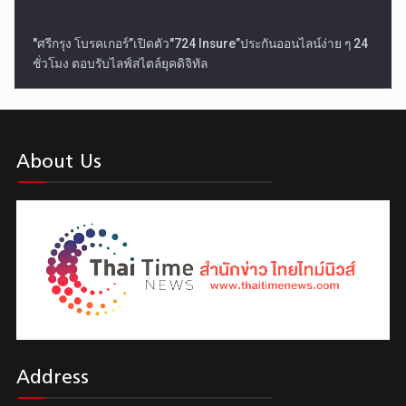
"ศรีกรุง โบรคเกอร์”เปิดตัว"724 Insure”ประกันออนไลน์ง่าย ๆ 24
ชั่วโมง ตอบรับไลฟ์สไตล์ยุคดิจิทัล
About Us
"บิ๊กเหม็น"ไพฑูร ชุติมากรกุล ผงาดนั่งนายก สมาคมนักข่าวช่างภา
พกีฬาฯ สมัยที่ 6 ติดต่อกัน
Address