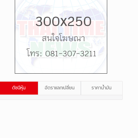
ดัชนีหุ้น
อัตราแลกเปลี่ยน
ราคาน้ำมัน