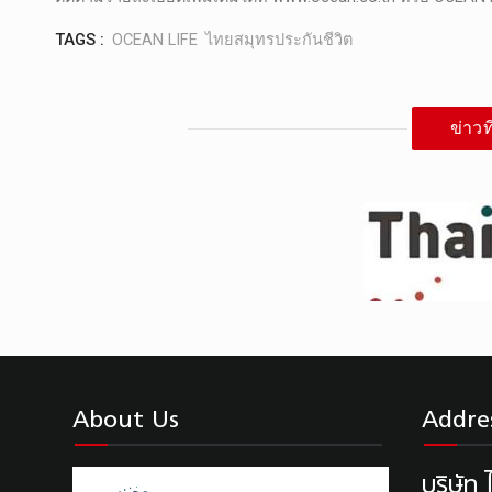
TAGS :
OCEAN LIFE
ไทยสมุทรประกันชีวิต
ข่าวที
About Us
Addre
บริษัท 