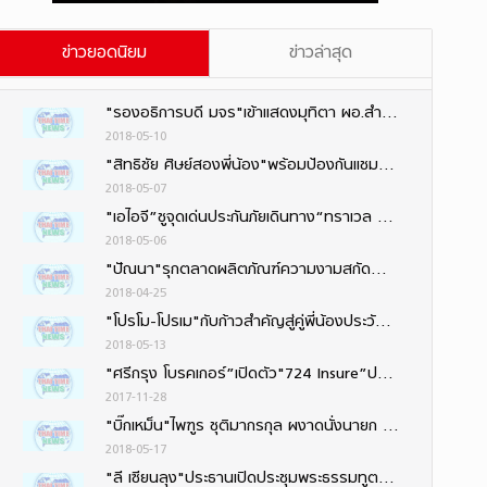
ข่าวยอดนิยม
ข่าวล่าสุด
"รองอธิการบดี มจร"เข้าแสดงมุทิตา ผอ.สำนักงานพระพุทธศาสนาจังหวัดนนทบุรีคนใหม่
2018-05-10
"สิทธิชัย ศิษย์สองพี่น้อง"พร้อมป้องกันแชมป์โลก“กลอรี่”ที่ฝรั่งเศส ควง“ธงชัย–เพชรพนมรุ้ง”ลุย
2018-05-07
"เอไอจี”ชูจุดเด่นประกันภัยเดินทาง“ทราเวล การ์ด”นำความโดดเด่น4ด้าน
2018-05-06
"ปัณนา"รุกตลาดผลิตภัณฑ์ความงามสกัดน้ำมันเสาวรส พัฒนาเป็น "ผลิตภัณฑ์บำรุงผิว"
2018-04-25
"โปรโม-โปรเม"กับก้าวสำคัญสู่คู่พี่น้องประวัติศาสตร์ LPGA
2018-05-13
"ศรีกรุง โบรคเกอร์”เปิดตัว"724 Insure”ประกันออนไลน์ง่าย ๆ 24 ชั่วโมง ตอบรับไลฟ์สไตล์ยุคดิจิทัล
2017-11-28
"บิ๊กเหม็น"ไพฑูร ชุติมากรกุล ผงาดนั่งนายก สมาคมนักข่าวช่างภาพกีฬาฯ สมัยที่ 6 ติดต่อกัน
2018-05-17
"ลี เซียนลุง"ประธานเปิดประชุมพระธรรมทูต 4 ทวีป