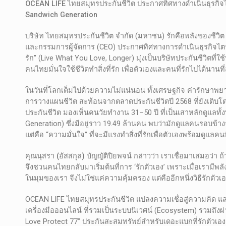
OCEAN LIFE
ไทยสมุทรประกันชีวิต ประกาศทิศทางดำเนินธุรกิ
Sandwich Generation
บริษัท ไทยสมุทรประกันชีวิต จำกัด (มหาชน) รักคือพลังของชีวิต 
และกรรมการผู้จัดการ (CEO) ประกาศทิศทางการดำเนินธุรกิจไตรมา
รัก” (Live What You Love, Longer) มุ่งเป็นบริษัทประกันชีวิตที่ใช
คนไทยมั่นใจใช้ชีวิตทำสิ่งที่รัก เพื่อตัวเองและคนที่รักไปได้นานที่
ในวันที่โลกเต็มไปด้วยความไม่แน่นอน ทั้งเศรษฐกิจ ค่ารักษาพย
การวางแผนชีวิต สะท้อนจากตลาดประกันชีวิตปี 2568 ที่ยังเติบโ
ประกันชีวิต มองเห็นคนวัยทำงาน 31–50 ปี ที่เป็นเสาหลักดูแลท
Generation) ซึ่งมีอยู่ราว 19.49 ล้านคน พบว่ามักดูแลคนรอบข้างจน
แต่คือ “ความมั่นใจ” ที่จะมีแรงทำสิ่งที่รักเพื่อตัวเองพร้อมดูแลค
คุณนุสรา (อัสสกุล) บัญญัติปิยพจน์
กล่าวว่า เราเชื่อมาเสมอว่า ถ้า
จึงชวนคนไทยกลับมาเริ่มต้นที่การ ‘รักตัวเอง’ เพราะเมื่อเรามีพ
ในมุมของเรา จึงไม่ใช่แค่ความคุ้มครอง แต่คืออีกหนึ่งวิธีรักตัวเอง
OCEAN LIFE ไทยสมุทรประกันชีวิต แปลงความเชื่อสู่ความคิด แล
เครื่องมือออนไลน์ ที่รวมเป็นระบบนิเวศน์ (Ecosystem) รวมถึงผ่า
Love Protect 77” ประกันสะสมทรัพย์สำหรับเดอะแบกที่รักตัวเอง ที่