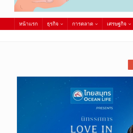
หน้าแรก
ธุรกิจ
การตลาด
เศรษฐกิจ