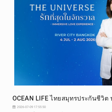
OCEAN LIFE ไทยสมุทรประกันชีวิต 
2026-07-09 17:55:50