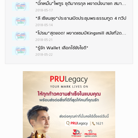
"บิ๊กเหม็น"ไพฑูร ชุติมากรกุล ผงาดนั่งนายก สมาคมนักข่าวช่างภาพกีฬาฯ สมัยที่ 6 ติดต่อกัน
2018-05-17
"ลี เซียนลุง"ประธานเปิดประชุมพระธรรมทูต 4 ทวีป
2018-05-14
"โปรเม"สุดยอด! ผงาดแชมป์Kingsmill สมัยที่2ดวลเพลย์ออฟชนะหวุดหวิด-"โปรโม"คว้าอันดับ10ร่วม
2018-05-21
"รู้จัก Wallet เลือกใช้ยังไงดี"
2018-05-22