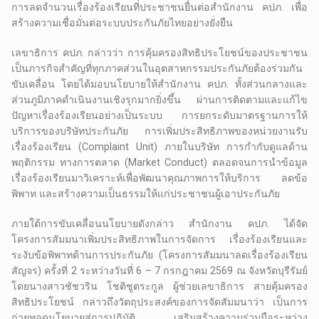
การลดจำนวนเรื่องร้องเรียนที่ประชาชนยื่นต่อสำนักงาน คปภ. เพื่อ
สร้างความเชื่อมั่นต่อระบบประกันภัยไทยอย่างยั่งยืน
เลขาธิการ คปภ. กล่าวว่า การคุ้มครองสิทธิประโยชน์ของประชาชน
เป็นภารกิจสำคัญที่ทุกภาคส่วนในอุตสาหกรรมประกันภัยต้องร่วมกัน
ขับเคลื่อน โดยได้มอบนโยบายให้สำนักงาน คปภ. ทั้งส่วนกลางและ
ส่วนภูมิภาคดำเนินงานเชิงรุกมากยิ่งขึ้น ผ่านการติดตามและแก้ไข
ปัญหาเรื่องร้องเรียนอย่างเป็นระบบ การยกระดับมาตรฐานการให้
บริการของบริษัทประกันภัย การเพิ่มประสิทธิภาพของหน่วยงานรับ
เรื่องร้องเรียน (Complaint Unit) ภายในบริษัท การกำกับดูแลด้าน
พฤติกรรม ทางการตลาด (Market Conduct) ตลอดจนการนำข้อมูล
เรื่องร้องเรียนมาวิเคราะห์เพื่อพัฒนาคุณภาพการให้บริการ ลดข้อ
พิพาท และสร้างความเป็นธรรมให้แก่ประชาชนผู้เอาประกันภัย
ภายใต้การขับเคลื่อนนโยบายดังกล่าว สำนักงาน คปภ. ได้จัด
โครงการสัมมนาเพิ่มประสิทธิภาพในการจัดการ เรื่องร้องเรียนและ
ระงับข้อพิพาทด้านการประกันภัย (โครงการสัมมนาลดเรื่องร้องเรียน
สัญจร) ครั้งที่ 2 ระหว่างวันที่ 6 – 7 กรกฎาคม 2569 ณ จังหวัดบุรีรัมย์
โดยนางสาวชัชวริน โชติชูตระกูล ผู้ช่วยเลขาธิการ สายคุ้มครอง
สิทธิประโยชน์ กล่าวถึงวัตถุประสงค์ของการจัดสัมมนาว่า เป็นการ
ถ่ายทอดนโยบายสู่การปฏิบัติ เสริมสร้างความร่วมมือระหว่าง