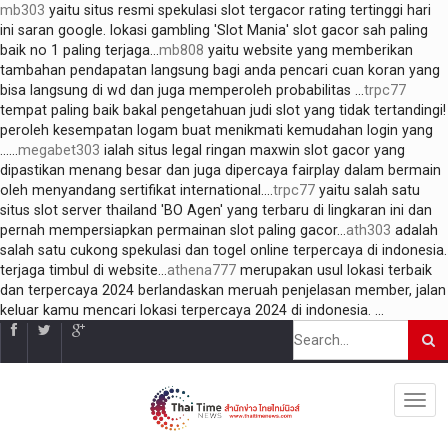
mb303
yaitu situs resmi spekulasi slot tergacor rating tertinggi hari
ini saran google. lokasi gambling 'Slot Mania' slot gacor sah paling
baik no 1 paling terjaga...
mb808
yaitu website yang memberikan
tambahan pendapatan langsung bagi anda pencari cuan koran yang
bisa langsung di wd dan juga memperoleh probabilitas ...
trpc77
tempat paling baik bakal pengetahuan judi slot yang tidak tertandingi!
peroleh kesempatan logam buat menikmati kemudahan login yang
......
megabet303
ialah situs legal ringan maxwin slot gacor yang
dipastikan menang besar dan juga dipercaya fairplay dalam bermain
oleh menyandang sertifikat international....
trpc77
yaitu salah satu
situs slot server thailand 'BO Agen' yang terbaru di lingkaran ini dan
pernah mempersiapkan permainan slot paling gacor...
ath303
adalah
salah satu cukong spekulasi dan togel online terpercaya di indonesia.
terjaga timbul di website...
athena777
merupakan usul lokasi terbaik
dan terpercaya 2024 berlandaskan meruah penjelasan member, jalan
keluar kamu mencari lokasi terpercaya 2024 di indonesia. ...