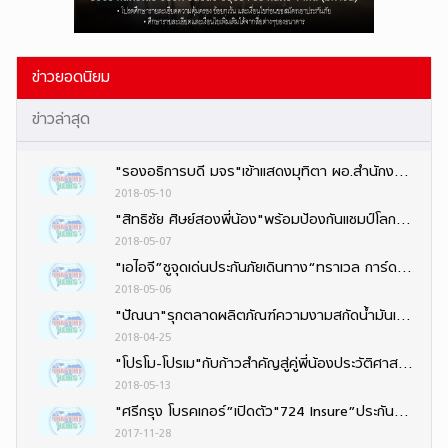
ข่าวยอดนิยม
ข่าวล่าสุด
"รองอธิการบดี มจร"เข้าแสดงมุทิตา ผอ.สำนักงานพระพุทธศาสนาจังหวัดนนทบุรีคนใหม่
2018-05-10
"สิทธิชัย ศิษย์สองพี่น้อง"พร้อมป้องกันแชมป์โลก“กลอรี่”ที่ฝรั่งเศส ควง“ธงชัย–เพชรพนมรุ้ง”ลุย
2018-05-07
"เอไอจี”ชูจุดเด่นประกันภัยเดินทาง“ทราเวล การ์ด”นำความโดดเด่น4ด้าน
2018-05-06
"ปัณนา"รุกตลาดผลิตภัณฑ์ความงามสกัดน้ำมันเสาวรส พัฒนาเป็น "ผลิตภัณฑ์บำรุงผิว"
2018-04-25
"โปรโม-โปรเม"กับก้าวสำคัญสู่คู่พี่น้องประวัติศาสตร์ LPGA
2018-05-13
"ศรีกรุง โบรคเกอร์”เปิดตัว"724 Insure”ประกันออนไลน์ง่าย ๆ 24 ชั่วโมง ตอบรับไลฟ์สไตล์ยุคดิจิทัล
2017-11-28