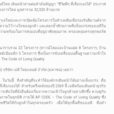
์ไทย เดินหน้าสานต่อคำมั่นสัญญา “ชีวิตดีๆ ที่เลือกเองได้” ประกาศ
ครงการใหม่ มูลค่ารวม 32,320 ล้านบาท
เลใหม่และการเปิดเพิ่มโครงการในทำเลเดิมเพื่อรองรับดีมานด์จาก
ะความไว้วางใจของลูกค้า และตอกย้ำศักยภาพที่แข็งแกร่งของเอพีใน
ี่มีความพร้อมในการส่งมอบที่อยู่อาศัยคุณภาพ ครอบคลุมครบทุกพอร์ต
ุ่มแนวราบรวม 22 โครงการ (ทาวน์โฮมและบ้านแฝด 8 โครงการ, บ้าน
มิเนียมอีก 5 โครงการ ซึ่งเป็นการขับเคลื่อนบนพื้นฐานความเข้าใจ
 The Code of Living Quality
 บริษัท เอพี ไทยแลนด์ จำกัด (มหาชน) เผยว่า
นนี้ สิ่งสำคัญที่จะทำให้องค์กรเดินหน้าได้อย่างแข็งแกร่ง คือ
เลือกเองได้’ สำหรับครึ่งหลังของปี 2569 นี้ เอพีพร้อมเดินหน้าธุรกิจ
เติบโตที่ยั่งยืนต้องเริ่มจากความเข้าใจลูกค้าอย่างลึกซึ้ง ควบคู่กับ
พในทุกมิติ ภายใต้ AP CODE – The Code of Living Quality ซึ่ง
ตให้กับลูกค้าในทุกครอบครัว เพื่อให้ทุกพื้นที่ของเอพี คือคำ