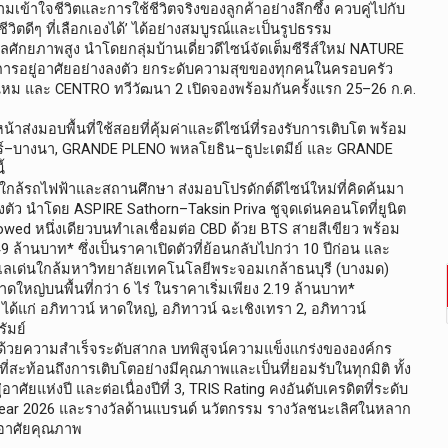
เข้าใจชีวิตและการใช้ชีวิตจริงของลูกค้าอย่างลึกซึ้ง ควบคู่ไปกับ
ีวิตดีๆ ที่เลือกเองได้’ ได้อย่างสมบูรณ์และเป็นรูปธรรม
กยภาพสูง นำโดยกลุ่มบ้านเดี่ยวดีไซน์จัดเต็มซีรีส์ใหม่ NATURE
ับการอยู่อาศัยอย่างลงตัว ยกระดับความสุขของทุกคนในครอบครัว
ม และ CENTRO ทวีวัฒนา 2 เปิดจองพร้อมกันครั้งแรก 25–26 ก.ค.
งมอบพื้นที่ใช้สอยที่คุ้มค่าและดีไซน์ที่รองรับการเติบโต พร้อม
ินทร์–บางนา, GRANDE PLENO พหลโยธิน–ธูปะเตมีย์ และ GRANDE
้
่ใกล้รถไฟฟ้าและสถานศึกษา ส่งมอบโปรดักต์ดีไซน์ใหม่ที่คิดค้นมา
ตัว นำโดย ASPIRE Sathorn–Taksin Priva ชูจุดเด่นคอนโดที่ยูนิต
lowed หนึ่งเดียวบนทำเลเชื่อมต่อ CBD ด้วย BTS สายสีเขียว พร้อม
9 ล้านบาท* ซึ่งเป็นราคาเปิดตัวที่ย้อนกลับไปกว่า 10 ปีก่อน และ
ด่นใกล้มหาวิทยาลัยเทคโนโลยีพระจอมเกล้าธนบุรี (บางมด)
ดใหญ่บนพื้นที่กว่า 6 ไร่ ในราคาเริ่มเพียง 2.19 ล้านบาท*
ได้แก่ อภิทาวน์ หาดใหญ่, อภิทาวน์ ฉะเชิงเทรา 2, อภิทาวน์
รัมย์
 ด้วยความสำเร็จระดับสากล บทพิสูจน์ความแข็งแกร่งขององค์กร
สะท้อนถึงการเติบโตอย่างมีคุณภาพและเป็นที่ยอมรับในทุกมิติ ทั้ง
ศัยแห่งปี และต่อเนื่องปีที่ 3, TRIS Rating คงอันดับเครดิตที่ระดับ
the Year 2026 และรางวัลด้านแบรนด์ นวัตกรรม รางวัลชนะเลิศในหลาก
่อาศัยคุณภาพ