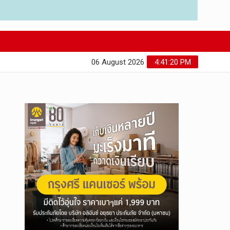
06 August 2026
4:41:21 PM