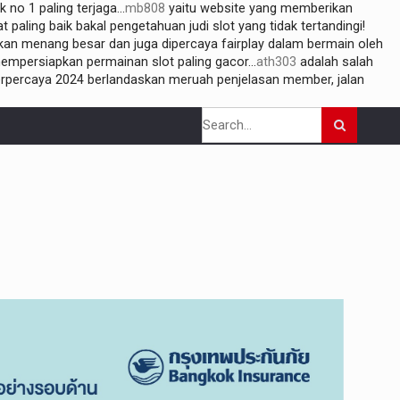
 no 1 paling terjaga...
mb808
yaitu website yang memberikan
 paling baik bakal pengetahuan judi slot yang tidak tertandingi!
tikan menang besar dan juga dipercaya fairplay dalam bermain oleh
 mempersiapkan permainan slot paling gacor...
ath303
adalah salah
terpercaya 2024 berlandaskan meruah penjelasan member, jalan