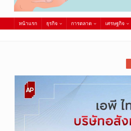
หน้าแรก
ธุรกิจ
การตลาด
เศรษฐกิจ