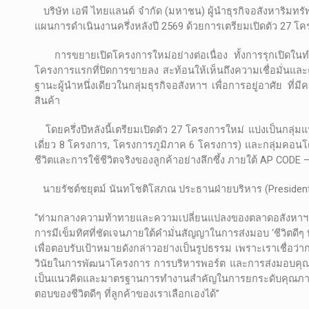
บริษัท เอพี ไทยแลนด์ จำกัด (มหาชน) ผู้นำธุรกิจอสังหาริมทรัพย
แผนการดำเนินงานครึ่งหลังปี 2569 ด้วยการเตรียมเปิดตัว 27 โ
การขยายเปิดโครงการใหม่อย่างต่อเนื่อง ทั้งการรุกเปิดในทำ
โครงการแรกที่ปิดการขายลง สะท้อนให้เห็นถึงความเชื่อมั่นแล
ฐานะผู้นำหนึ่งเดียวในกลุ่มธุรกิจอสังหาฯ เพื่อการอยู่อาศัย ท
สินค้า
โดยครึ่งปีหลังนี้เตรียมเปิดตัว 27 โครงการใหม่ แบ่งเป็นกล
เดี่ยว 8 โครงการ, โครงการภูมิภาค 6 โครงการ) และกลุ่มคอนโด
ชีวิตและการใช้ชีวิตจริงของลูกค้าอย่างลึกซึ้ง ภายใต้ AP CODE –
นายรัชต์ชยุตม์ นันทโชติโสภณ ประธานฝ่ายบริหาร (President)
“ท่ามกลางความท้าทายและความเปลี่ยนแปลงของตลาดอสังหาฯ ในวั
การมีเข็มทิศที่ชัดเจนภายใต้คำมั่นสัญญาในการส่งมอบ ‘ชีวิตดีๆ ที่
เพื่อตอบรับเป้าหมายดังกล่าวอย่างเป็นรูปธรรม เพราะเราเชื่อว่าการ
วินัยในการพัฒนาโครงการ การบริหารพอร์ต และการส่งมอบคุณภา
เป็นแนวคิดและมาตรฐานการทำงานสำคัญในการยกระดับคุณภาพชีวิ
ตอบของชีวิตดีๆ ที่ลูกค้าของเราเลือกเองได้”