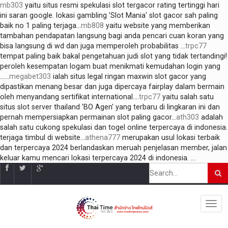
mb303
yaitu situs resmi spekulasi slot tergacor rating tertinggi hari
ini saran google. lokasi gambling 'Slot Mania' slot gacor sah paling
baik no 1 paling terjaga...
mb808
yaitu website yang memberikan
tambahan pendapatan langsung bagi anda pencari cuan koran yang
bisa langsung di wd dan juga memperoleh probabilitas ...
trpc77
tempat paling baik bakal pengetahuan judi slot yang tidak tertandingi!
peroleh kesempatan logam buat menikmati kemudahan login yang
......
megabet303
ialah situs legal ringan maxwin slot gacor yang
dipastikan menang besar dan juga dipercaya fairplay dalam bermain
oleh menyandang sertifikat international....
trpc77
yaitu salah satu
situs slot server thailand 'BO Agen' yang terbaru di lingkaran ini dan
pernah mempersiapkan permainan slot paling gacor...
ath303
adalah
salah satu cukong spekulasi dan togel online terpercaya di indonesia.
terjaga timbul di website...
athena777
merupakan usul lokasi terbaik
dan terpercaya 2024 berlandaskan meruah penjelasan member, jalan
keluar kamu mencari lokasi terpercaya 2024 di indonesia. ...