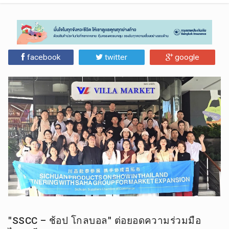
facebook
twitter
google
"SSCC – ช้อป โกลบอล" ต่อยอดความร่วมมือ