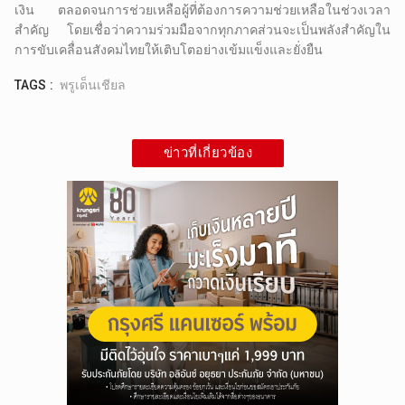
เงิน ตลอดจนการช่วยเหลือผู้ที่ต้องการความช่วยเหลือในช่วงเวลา
สำคัญ โดยเชื่อว่าความร่วมมือจากทุกภาคส่วนจะเป็นพลังสำคัญใน
การขับเคลื่อนสังคมไทยให้เติบโตอย่างเข้มแข็งและยั่งยืน
TAGS :
พรูเด็นเชียล
ข่าวที่เกี่ยวข้อง