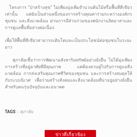
โครงการ “ป่าสร้างสุข” ไม่เพียงมุ่งเพิ่มจำนวนต้นไม้หรือพื้นที่สีเขียว
เท่านั้น แต่ยังเป็นส่วนหนึ่งของการสร้างคุณค่าร่วมระหว่างองค์กร
ชุมชน และสิ่งแวดล้อม ผ่านการมีส่วนร่วมของพนักงานจิตอาสาและ
การดูแลพื้นที่อย่างต่อเนื่อง
เพื่อให้พื้นที่สีเขียวสามารถเติบโตและเป็นประโยชน์ต่อชุมชนในระยะ
ยาว
ศุภาลัยเชื่อว่าการพัฒนาอสังหาริมทรัพย์อย่างยั่งยืน ไม่ได้มุ่งเพียง
การสร้างที่อยู่อาศัยที่มีคุณภาพ แต่ต้องควบคู่ไปกับการดูแลสิ่ง
แวดล้อม การส่งเสริมคุณภาพชีวิตของชุมชน และการสร้างสมดุลให้
กับระบบนิเวศ เพื่อร่วมสร้างสังคมและสิ่งแวดล้อมที่น่าอยู่อย่างยั่งยืน
สำหรับคนรุ่นปัจจุบันและอนาคต
TAGS :
ศุภาลัย
ข่าวที่เกี่ยวข้อง