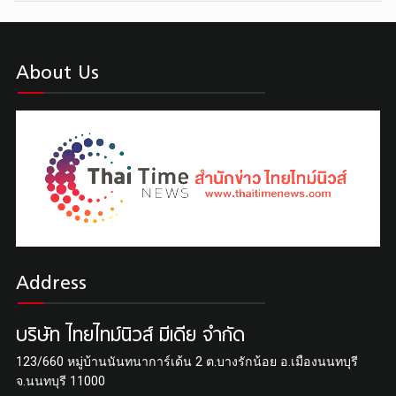
About Us
Address
บริษัท ไทยไทม์นิวส์ มีเดีย จำกัด
123/660 หมู่บ้านนันทนาการ์เด้น 2 ต.บางรักน้อย อ.เมืองนนทบุรี
จ.นนทบุรี 11000