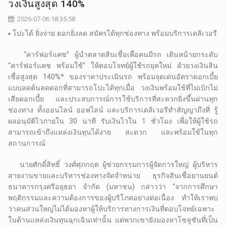
วงเงินสูงสุด 140%
2026-07-06 18:35:58
▪︎ โปะได้ ยิ่งจ่าย ดอกยิ่งลด สมัครได้ทุกช่องทาง พร้อมบริการเดลิเวอรี
“คาร์ฟอร์แคช” ผู้นำตลาดสินเชื่อเพื่อคนมีรถ เดินหน้ายกระดับ
“คาร์ฟอร์แคช พร้อมใช้” ให้ตอบโจทย์ผู้ใช้รถยุคใหม่ ด้วยวงเงินสิน
เชื่อสูงสุด 140%* ของราคาประเมินรถ พร้อมจุดเด่นอัตราดอกเบี้ย
แบบลดต้นลดดอกที่สามารถโปะได้ทุกเมื่อ วงเงินพร้อมใช้ที่ไม่เบิกไม่
เสียดอกเบี้ย และประสบการณ์การใช้บริการที่สะดวกยิ่งขึ้นผ่านทุก
ช่องทาง ทั้งออนไลน์ ออฟไลน์ และบริการเดลิเวอรีทำสัญญาถึงที่ รู้
ผลอนุมัติไวภายใน 30 นาที รับเงินไวใน 1 ชั่วโมง เพื่อให้ผู้ใช้รถ
สามารถเข้าถึงแหล่งเงินทุนได้ง่าย สะดวก และพร้อมใช้ในทุก
สถานการณ์
นายศักดิ์สิทธิ์ วงศ์ศุภกฤต ผู้ช่วยกรรมการผู้จัดการใหญ่ ผู้บริหาร
สายงานขายและบริหารช่องทางจัดจำหน่าย ธุรกิจสินเชื่อยานยนต์
ธนาคารกรุงศรีอยุธยา จำกัด (มหาชน) กล่าวว่า “จากการศึกษา
พฤติกรรมและความต้องการของผู้บริโภคอย่างต่อเนื่อง ทำให้เราพบ
ว่าคนส่วนใหญ่ไม่ได้มองหาผู้ให้บริการทางการเงินที่ตอบโจทย์เฉพาะ
ในด้านแหล่งเงินทุนฉุกเฉินเท่านั้น แต่พวกเขายังมองหาโซลูชันที่เป็น