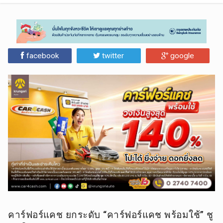
facebook
twitter
google
คาร์ฟอร์แคช ยกระดับ “คาร์ฟอร์แคช พร้อมใช้” ชู