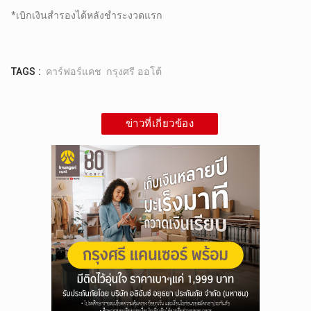
*เบิกเงินสำรองได้หลังชำระงวดแรก
TAGS :
คาร์ฟอร์แคช
กรุงศรี ออโต้
ข่าวที่เกี่ยวข้อง