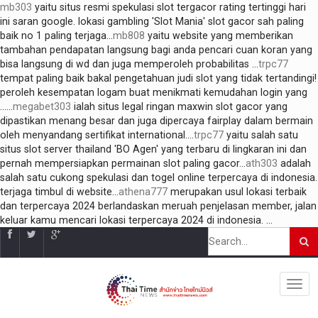
mb303
yaitu situs resmi spekulasi slot tergacor rating tertinggi hari
ini saran google. lokasi gambling 'Slot Mania' slot gacor sah paling
baik no 1 paling terjaga...
mb808
yaitu website yang memberikan
tambahan pendapatan langsung bagi anda pencari cuan koran yang
bisa langsung di wd dan juga memperoleh probabilitas ...
trpc77
tempat paling baik bakal pengetahuan judi slot yang tidak tertandingi!
peroleh kesempatan logam buat menikmati kemudahan login yang
......
megabet303
ialah situs legal ringan maxwin slot gacor yang
dipastikan menang besar dan juga dipercaya fairplay dalam bermain
oleh menyandang sertifikat international....
trpc77
yaitu salah satu
situs slot server thailand 'BO Agen' yang terbaru di lingkaran ini dan
pernah mempersiapkan permainan slot paling gacor...
ath303
adalah
salah satu cukong spekulasi dan togel online terpercaya di indonesia.
terjaga timbul di website...
athena777
merupakan usul lokasi terbaik
dan terpercaya 2024 berlandaskan meruah penjelasan member, jalan
keluar kamu mencari lokasi terpercaya 2024 di indonesia. ...