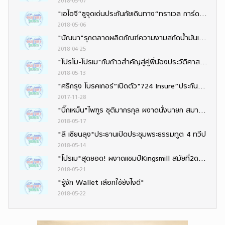
2018-05-07
"เอไอจี”ชูจุดเด่นประกันภัยเดินทาง“ทราเวล การ์ด”นำความโดดเด่น4ด้าน
2018-05-06
"ปัณนา"รุกตลาดผลิตภัณฑ์ความงามสกัดน้ำมันเสาวรส พัฒนาเป็น "ผลิตภัณฑ์บำรุงผิว"
2018-04-25
"โปรโม-โปรเม"กับก้าวสำคัญสู่คู่พี่น้องประวัติศาสตร์ LPGA
2018-05-13
"ศรีกรุง โบรคเกอร์”เปิดตัว"724 Insure”ประกันออนไลน์ง่าย ๆ 24 ชั่วโมง ตอบรับไลฟ์สไตล์ยุคดิจิทัล
2017-11-28
"บิ๊กเหม็น"ไพฑูร ชุติมากรกุล ผงาดนั่งนายก สมาคมนักข่าวช่างภาพกีฬาฯ สมัยที่ 6 ติดต่อกัน
2018-05-17
"ลี เซียนลุง"ประธานเปิดประชุมพระธรรมทูต 4 ทวีป
2018-05-14
"โปรเม"สุดยอด! ผงาดแชมป์Kingsmill สมัยที่2ดวลเพลย์ออฟชนะหวุดหวิด-"โปรโม"คว้าอันดับ10ร่วม
2018-05-21
"รู้จัก Wallet เลือกใช้ยังไงดี"
2018-05-22