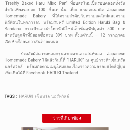
“Freshly Baked Haru Miso Pan” ที่อบสดใหม่เป็นรอบตลอดทั้งวัน
จำกัดเพียงรอบละ 100 ชิ้นเท่านั้น เพื่อถ่ายทอดแนวคิด Japanese
Homemade Bakery ที่ให้ความสำคัญกับความสดใหม่และความ
พิถีพิถันในทุกการอบ พร้อมรับฟรี Limited Edition Haruki Bag &
Bandana กระเป๋าและผ้าโพกหัวดีไซน์เอ็กซ์คลูซีฟมูลค่า 500 บาท
สำหรับลูกค้าที่มียอดซื้อครบ 399 บาท ตั้งแต่วันนี้ – 12 กรกฎาคม
2569 หรือจนกว่าสินค้าจะหมด
ร่วมสัมผัสความหอมกรุ่นจากเตาและเสน่ห์ของ Japanese
Homemade Bakery ได้แล้ววันนี้ที่ “HARUKI” ณ ศูนย์การค้าเซ็นทรัล
นอร์ทวิลล์ พร้อมติดตามเมนูใหม่และเรื่องราวความอร่อยสไตล์ญี่ปุ่น
เพิ่มเติมได้ที่ Facebook: HARUKI Thailand
TAGS :
HARUKI
เซ็นทรัล นอร์ทวิลล์
ข่าวที่เกี่ยวข้อง