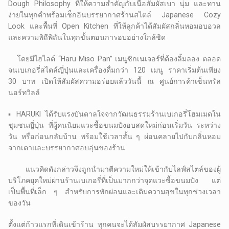
Dough Philosophy ที่ให้ความสำคัญกับเนื้อสัมผัสเบา นุ่ม และทาน
ง่ายในทุกคำพร้อมเช็กอินบรรยากาศร้านสไตล์ Japanese Cozy
Look และพื้นที่ Open Kitchen ที่ให้ลูกค้าได้สัมผัสกลิ่นหอมอบอวล
และความพิถีพิถันในทุกขั้นตอนการอบอย่างใกล้ชิด
โดยมีไฮไลต์ “Haru Miso Pan” เมนูซิกเนเจอร์ที่ต้องลิ้มลอง ตลอด
จนเบเกอรี่สไตล์ญี่ปุ่นและเครื่องดื่มกว่า 120 เมนู ราคาเริ่มต้นเพียง
30 บาท เปิดให้สัมผัสความอร่อยแล้ววันนี้ ณ ศูนย์การค้าเซ็นทรัล
นอร์ทวิลล์
▪︎ HARUKI ได้รับแรงบันดาลใจจากวัฒนธรรมร้านเบเกอรี่โฮมเมดใน
ชุมชนญี่ปุ่น ที่ผู้คนนิยมแวะซื้อขนมปังอบสดใหม่ก่อนเริ่มวัน ระหว่าง
วัน หรือก่อนกลับบ้าน พร้อมใช้เวลาสั้น ๆ ผ่อนคลายไปกับกลิ่นหอม
จากเตาและบรรยากาศอบอุ่นของร้าน
แนวคิดดังกล่าวจึงถูกนำมาตีความใหม่ให้เข้ากับไลฟ์สไตล์ของผู้
บริโภคยุคใหม่ผ่านร้านเบเกอรี่ที่เป็นมากกว่าจุดแวะซื้อขนมปัง แต่
เป็นพื้นที่เล็ก ๆ สำหรับการพักผ่อนและเติมความสุขในทุกช่วงเวลา
ของวัน
ตั้งแต่ก้าวแรกที่เดินเข้าร้าน ทุกคนจะได้สัมผัสบรรยากาศ Japanese