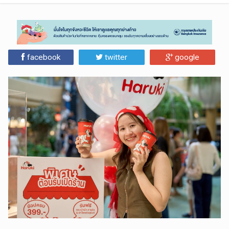
facebook
twitter
google