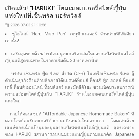
เปิดแล้ว! “HARUKI” โฮมเมดเบเกอรี่สไตล์ญี่ปุ่น
แห่งใหม่ที่เซ็นทรัล นอร์ทวิลล์
2026-07-03 21:10:56
▪︎ ชูไฮไลต์ “Haru Miso Pan” เมนูซิกเนเจอร์ จำหน่ายที่นี่ที่เดียว
เท่านั้น!
▪︎ เสริมจุดขายด้วยสารพัดเมนูเบเกอรี่อบสดใหม่จากแป้งนิชชินสไตล์
ญี่ปุ่นแท้สูตรเฉพาะในราคาเริ่มต้น 30 บาทเท่านั้น!
บริษัท เซ็นทรัล ฟู้ด รีเทล จำกัด (CFR) ในเครือเซ็นทรัล รีเทล ผู้
ดำเนินธุรกิจร้านค้าปลีกภายใต้แบรนด์ท็อปส์ ท็อปส์ ฟู้ด ฮอลล์ ท็อปส์
เดลี่ ท็อปส์ ออนไลน์ ท็อปส์แคร์ และมัทสึคิโยะ ชวนเปิดประสบการณ์
ความอร่อยสไตล์ญี่ปุ่นกับ “HARUKI” ร้านโฮมเมดเบเกอรี่สไตล์ญี่ปุ่น
แห่งใหม่
ภายใต้คอนเซปต์ “Affordable Japanese Homemade Bakery” ที่
ตอบโจทย์คนรักเบเกอรี่ด้วยขนมปังอบสดใหม่จากเตา โดดเด่นด้วย
เสน่ห์ของเนื้อแป้งนุ่มละมุนจากแป้งนิชชินสไตล์ญี่ปุ่นแท้ สูตรเฉพาะ
ของ HARUKI ผสานการอบขนมปังแบบญี่ปุ่นตามแนวคิด Japanese