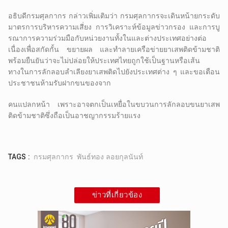
อธิบดีกรมศุลกากร กล่าวเพิ่มเติมว่า กรมศุลกากรจะเดินหน้ายกระดับ
มาตรการบริหารความเสี่ยง การวิเคราะห์ข้อมูลข่าวกรอง และการบู
รณาการความร่วมมือกับหน่วยงานทั้งในและต่างประเทศอย่างต่อ
เนื่องเพื่อสกัดกั้น ขยายผล และทำลายเครือข่ายยาเสพติดข้ามชาติ
พร้อมยืนยันว่าจะไม่ปล่อยให้ประเทศไทยถูกใช้เป็นฐานหรือเส้น
ทางในการลักลอบลำเลียงยาเสพติดไปยังประเทศต่าง ๆ และขอเตือน
ประชาชนห้ามรับฝากขนของจาก
คนแปลกหน้า เพราะอาจตกเป็นเหยื่อในขบวนการลักลอบขนยาเสพ
ติดข้ามชาติซึ่งถือเป็นอาชญากรรมร้ายแรง
TAGS :
กรมศุลกากร
พันธ์ทอง ลอยกุลนันท์
ข่าวที่เกี่ยวข้อง