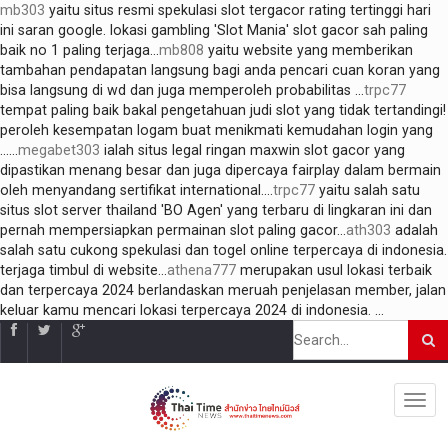
mb303
yaitu situs resmi spekulasi slot tergacor rating tertinggi hari
ini saran google. lokasi gambling 'Slot Mania' slot gacor sah paling
baik no 1 paling terjaga...
mb808
yaitu website yang memberikan
tambahan pendapatan langsung bagi anda pencari cuan koran yang
bisa langsung di wd dan juga memperoleh probabilitas ...
trpc77
tempat paling baik bakal pengetahuan judi slot yang tidak tertandingi!
peroleh kesempatan logam buat menikmati kemudahan login yang
......
megabet303
ialah situs legal ringan maxwin slot gacor yang
dipastikan menang besar dan juga dipercaya fairplay dalam bermain
oleh menyandang sertifikat international....
trpc77
yaitu salah satu
situs slot server thailand 'BO Agen' yang terbaru di lingkaran ini dan
pernah mempersiapkan permainan slot paling gacor...
ath303
adalah
salah satu cukong spekulasi dan togel online terpercaya di indonesia.
terjaga timbul di website...
athena777
merupakan usul lokasi terbaik
dan terpercaya 2024 berlandaskan meruah penjelasan member, jalan
keluar kamu mencari lokasi terpercaya 2024 di indonesia. ...