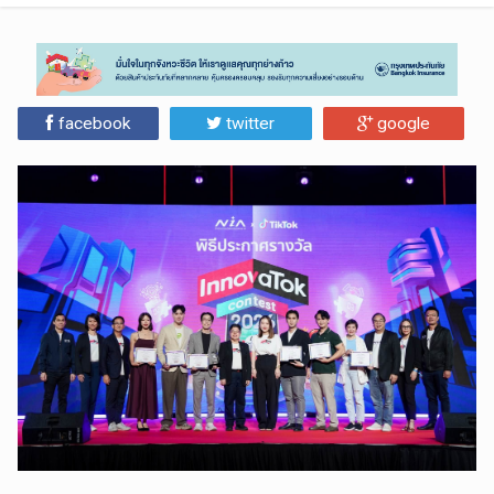
facebook
twitter
google