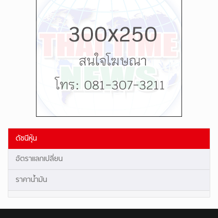
ดัชนีหุ้น
อัตราแลกเปลี่ยน
ราคาน้ำมัน