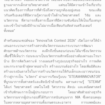
ฐานมาจากเด็กสายวิทยาศาสตร์ แต่ขอให้มีความเข้าใจเกี่ยวกับ
แนวคิดเรื่องการสื่อสารที่คำนึงถึงความถูกต้องอยู่เสมอ ขณะเดีย
วกันครีเอเตอร์ที่มีความรู้ความเข้าใจด้านวิทยาศาสตร์ วิจัย และ
นวัตกรรม ที่สามารถสื่อสารเนื้อหาที่มีความซับซ้อนให้เป็นเรื่องสนุก
และเข้าใจง่ายยังมีจำนวนไม่มากเมื่อเทียบกับสัดส่วนครีเอเตอร์
ทั้งหมด”
สำหรับคอนเซปต์ของ “InnovaTok Contest 2026” เปิดโอกาสให้นำ
เสนอกระบวนการสร้างสรรค์นวัตกรรมและกระบวนการพัฒนา
ศักยภาพด้านนวัตกรรม ลงลึกถึงขั้นตอนก่อนจะได้มาซึ่งนวัตกรรม
เพื่อชี้ให้เห็นว่า ก่อนจะมาเป็นนวัตกรรมสักหนึ่งอย่างต้องผ่านอะไรมา
บ้าง มีการคิดวิเคราะห์ วางแผนสร้างรูปแบบธุรกิจอย่างไร การผลิต
และกระจายเข้าสู่ตลาดอย่างไร สร้างแบรนด์อย่างไร โดยเพิ่มมิติและ
สร้างแรงบันดาลใจในการสร้างนวัตกรรมให้กับเด็กและเยาวชนก่อน
ก้าวสู่การเป็น “นวัตกร” ผ่านการเรียนรู้แบบ “STEAM4INNOVATOR”
ที่บูรณาการทั้งศาสตร์และศิลป์เข้าด้วยกัน ผสานความรู้ “STEAM”
ได้แก่ วิทยาศาสตร์ เทคโนโลยี วิศวกรรม ศิลปะ และคณิตศาสตร์
เข้ากับทักษะการเป็นผู้ประกอบการ โดยอาศัยตัวอย่างธุรกิจ
นวัตกรรมจากผู้ประกอบที่ได้รับการสนับสนุนจาก NIA ซึ่งครอบคลุม
ในหลากหลายอุตสาหกรรมทั้งเกษตรและอาหาร การแพทย์และ