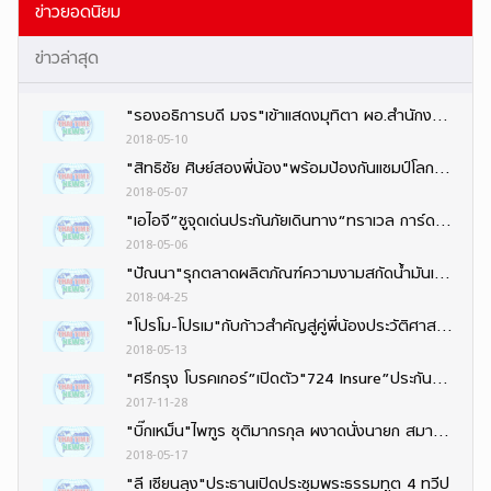
ข่าวยอดนิยม
ข่าวล่าสุด
"รองอธิการบดี มจร"เข้าแสดงมุทิตา ผอ.สำนักงานพระพุทธศาสนาจังหวัดนนทบุรีคนใหม่
2018-05-10
"สิทธิชัย ศิษย์สองพี่น้อง"พร้อมป้องกันแชมป์โลก“กลอรี่”ที่ฝรั่งเศส ควง“ธงชัย–เพชรพนมรุ้ง”ลุย
2018-05-07
"เอไอจี”ชูจุดเด่นประกันภัยเดินทาง“ทราเวล การ์ด”นำความโดดเด่น4ด้าน
2018-05-06
"ปัณนา"รุกตลาดผลิตภัณฑ์ความงามสกัดน้ำมันเสาวรส พัฒนาเป็น "ผลิตภัณฑ์บำรุงผิว"
2018-04-25
"โปรโม-โปรเม"กับก้าวสำคัญสู่คู่พี่น้องประวัติศาสตร์ LPGA
2018-05-13
"ศรีกรุง โบรคเกอร์”เปิดตัว"724 Insure”ประกันออนไลน์ง่าย ๆ 24 ชั่วโมง ตอบรับไลฟ์สไตล์ยุคดิจิทัล
2017-11-28
"บิ๊กเหม็น"ไพฑูร ชุติมากรกุล ผงาดนั่งนายก สมาคมนักข่าวช่างภาพกีฬาฯ สมัยที่ 6 ติดต่อกัน
2018-05-17
"ลี เซียนลุง"ประธานเปิดประชุมพระธรรมทูต 4 ทวีป