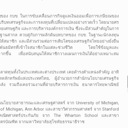
กบข. ในการขับเคลื่อนภารกิจดูแลเงินออมเพื่อการเกษียณของ
บริบทเศรษฐกิจและการลงทุนที่เปลี่ยนแปลงอย่างรวดเร็ว โดยนายศร
ยเศรษฐกิจ และการบริหารองค์กรการเงิน ซึ่งจะมีส่วนสำคัญในการ
รฐานสากล ควบคู่กับการผลักดันบทบาทของ กบข. ในฐานะนักลงทุน
้สมาชิก และมีส่วนร่วมต่อการเติบโตของเศรษฐกิจไทยอย่างยั่งยืน
็นพันธมิตรที่เข้าใจสมาชิกในแต่ละช่วงชีวิต โดยใช้ข้อมูลและ
มากขึ้น เพื่อสนับสนุนให้สมาชิกวางแผนการเงินได้อย่างเหมาะสม
นตลาดทุนทั้งในประเทศและต่างประเทศ เคยดำรงตำแหน่งสำคัญ อาทิ
ดหลักทรัพย์แห่งประเทศไทย, ผู้อำนวยการสำนักนโยบายเศรษฐกิจ
ง รวมถึงเคยร่วมงานที่ฝ่ายบริหารการเงิน ธนาคารไทยพาณิชย์
นนโยบายสาธารณะและเศรษฐศาสตร์ จาก University of Michigan,
 of Michigan, Ann Arbor และสาขาวิศวกรรมศาสตร์ จาก Stanford
และคณิตศาสตร์ประกันภัย จาก The Wharton School และสาขา
ศาสตรบัณฑิต จากมหาวิทยาลัยสุโขทัยธรรมาธิราช