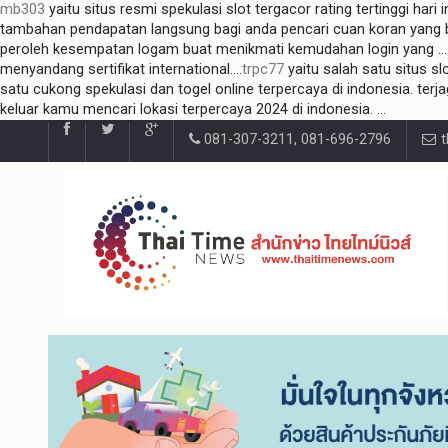
mb303
yaitu situs resmi spekulasi slot tergacor rating tertinggi hari i
tambahan pendapatan langsung bagi anda pencari cuan koran yang bi
peroleh kesempatan logam buat menikmati kemudahan login yang ....
menyandang sertifikat international....
trpc77
yaitu salah satu situs sl
satu cukong spekulasi dan togel online terpercaya di indonesia. terjag
keluar kamu mencari lokasi terpercaya 2024 di indonesia. ...
081-307-3211, 081-696-2796
t