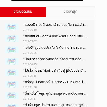
ข่าวยอดนิยม
ข่าวล่าสุด
"รองอธิการบดี มจร"เข้าแสดงมุทิตา ผอ.สำนักงานพระพุทธศาสนาจังหวัดนนทบุรีคนใหม่
2018-05-10
"สิทธิชัย ศิษย์สองพี่น้อง"พร้อมป้องกันแชมป์โลก“กลอรี่”ที่ฝรั่งเศส ควง“ธงชัย–เพชรพนมรุ้ง”ลุย
2018-05-07
"เอไอจี”ชูจุดเด่นประกันภัยเดินทาง“ทราเวล การ์ด”นำความโดดเด่น4ด้าน
2018-05-06
"ปัณนา"รุกตลาดผลิตภัณฑ์ความงามสกัดน้ำมันเสาวรส พัฒนาเป็น "ผลิตภัณฑ์บำรุงผิว"
2018-04-25
"โปรโม-โปรเม"กับก้าวสำคัญสู่คู่พี่น้องประวัติศาสตร์ LPGA
2018-05-13
"ศรีกรุง โบรคเกอร์”เปิดตัว"724 Insure”ประกันออนไลน์ง่าย ๆ 24 ชั่วโมง ตอบรับไลฟ์สไตล์ยุคดิจิทัล
2017-11-28
"บิ๊กเหม็น"ไพฑูร ชุติมากรกุล ผงาดนั่งนายก สมาคมนักข่าวช่างภาพกีฬาฯ สมัยที่ 6 ติดต่อกัน
2018-05-17
"ลี เซียนลุง"ประธานเปิดประชุมพระธรรมทูต 4 ทวีป