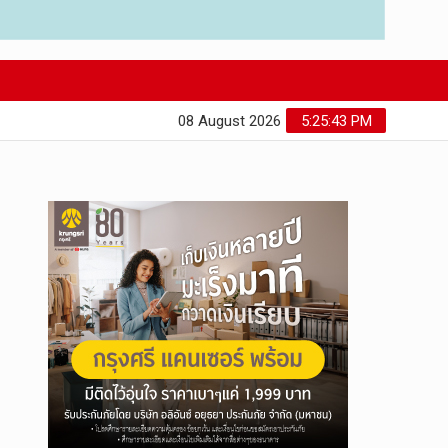
08 August 2026
5:25:44 PM