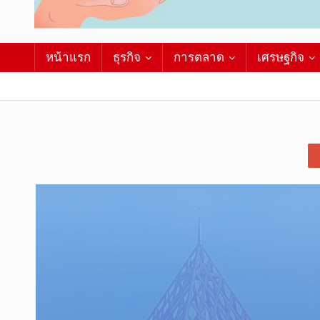
หน้าแรก
ธุรกิจ
การตลาด
เศรษฐกิจ