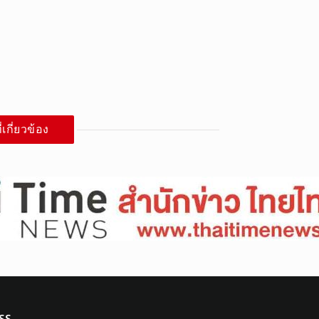
่เกี่ยวข้อง
ss