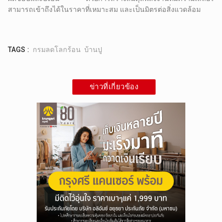
สามารถเข้าถึงได้ในราคาที่เหมาะสม และเป็นมิตรต่อสิ่งแวดล้อม
TAGS :
กรมลดโลกร้อน
บ้านปู
ข่าวที่เกี่ยวข้อง