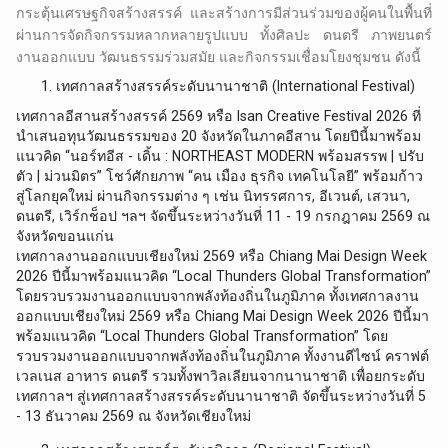
กระตุ้นเศรษฐกิจสร้างสรรค์ และสร้างการมีส่วนร่วมของผู้คนในพื้นที่
ผ่านการจัดกิจกรรมหลากหลายรูปแบบ ทั้งศิลปะ ดนตรี ภาพยนตร์
งานออกแบบ วัฒนธรรมร่วมสมัย และกิจกรรมเชื่อมโยงชุมชน ดังนี้
เทศกาลสร้างสรรค์ระดับนานาชาติ (International Festival)
เทศกาลอีสานสร้างสรรค์ 2569 หรือ Isan Creative Festival 2026 ที่
นำเสนอทุนวัฒนธรรมของ 20 จังหวัดในภาคอีสาน โดยปีนี้มาพร้อม
แนวคิด “นอร์ทอีส - เดิ้น : NORTHEAST MODERN พร้อมสรรพ | ปรับ
ตัว | ม่วนมิตร” โชว์ศักยภาพ “คน เมือง ธุรกิจ เทคโนโลยี” พร้อมก้าว
สู่โลกยุคใหม่ ผ่านกิจกรรมต่าง ๆ เช่น นิทรรศการ, อีเวนต์, เสวนา,
ดนตรี, เวิร์กช็อป ฯลฯ จัดขึ้นระหว่างวันที่ 11 - 19 กรกฎาคม 2569 ณ
จังหวัดขอนแก่น
เทศกาลงานออกแบบเชียงใหม่ 2569 หรือ Chiang Mai Design Week
2026 ปีนี้มาพร้อมแนวคิด “Local Thunders Global Transformation”
โดยรวบรวมงานออกแบบจากพลังท้องถิ่นในภูมิภาค ทั้งเทศกาลงาน
ออกแบบเชียงใหม่ 2569 หรือ Chiang Mai Design Week 2026 ปีนี้มา
พร้อมแนวคิด “Local Thunders Global Transformation” โดย
รวบรวมงานออกแบบจากพลังท้องถิ่นในภูมิภาค ทั้งงานดีไซน์ คราฟต์
เวลเนส อาหาร ดนตรี รวมทั้งพาวิลเลียนจากนานาชาติ เพื่อยกระดับ
เทศกาลฯ สู่เทศกาลสร้างสรรค์ระดับนานาชาติ จัดขึ้นระหว่างวันที่ 5
- 13 ธันวาคม 2569 ณ จังหวัดเชียงใหม่