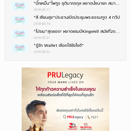
"บิ๊กเหม็น"ไพฑูร ชุติมากรกุล ผงาดนั่งนายก สมาคมนักข่าวช่างภาพกีฬาฯ สมัยที่ 6 ติดต่อกัน
2018-05-17
"ลี เซียนลุง"ประธานเปิดประชุมพระธรรมทูต 4 ทวีป
2018-05-14
"โปรเม"สุดยอด! ผงาดแชมป์Kingsmill สมัยที่2ดวลเพลย์ออฟชนะหวุดหวิด-"โปรโม"คว้าอันดับ10ร่วม
2018-05-21
"รู้จัก Wallet เลือกใช้ยังไงดี"
2018-05-22