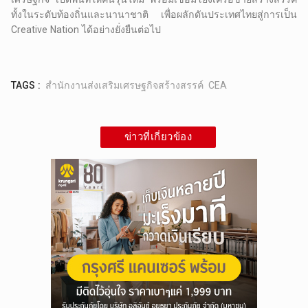
ทั้งในระดับท้องถิ่นและนานาชาติ เพื่อผลักดันประเทศไทยสู่การเป็น
Creative Nation ได้อย่างยั่งยืนต่อไป
TAGS :
สำนักงานส่งเสริมเศรษฐกิจสร้างสรรค์
CEA
ข่าวที่เกี่ยวข้อง