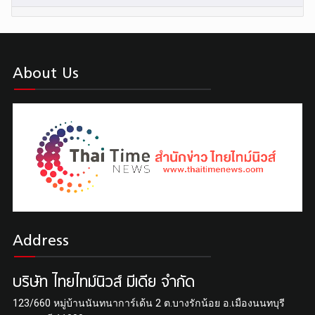
About Us
Address
บริษัท ไทยไทม์นิวส์ มีเดีย จำกัด
123/660 หมู่บ้านนันทนาการ์เด้น 2 ต.บางรักน้อย อ.เมืองนนทบุรี