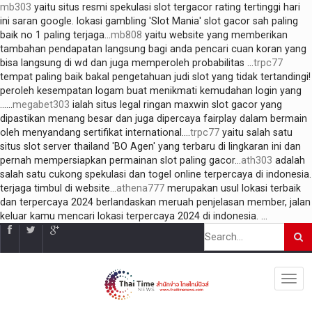
mb303
yaitu situs resmi spekulasi slot tergacor rating tertinggi hari
ini saran google. lokasi gambling 'Slot Mania' slot gacor sah paling
baik no 1 paling terjaga...
mb808
yaitu website yang memberikan
tambahan pendapatan langsung bagi anda pencari cuan koran yang
bisa langsung di wd dan juga memperoleh probabilitas ...
trpc77
tempat paling baik bakal pengetahuan judi slot yang tidak tertandingi!
peroleh kesempatan logam buat menikmati kemudahan login yang
......
megabet303
ialah situs legal ringan maxwin slot gacor yang
dipastikan menang besar dan juga dipercaya fairplay dalam bermain
oleh menyandang sertifikat international....
trpc77
yaitu salah satu
situs slot server thailand 'BO Agen' yang terbaru di lingkaran ini dan
pernah mempersiapkan permainan slot paling gacor...
ath303
adalah
salah satu cukong spekulasi dan togel online terpercaya di indonesia.
terjaga timbul di website...
athena777
merupakan usul lokasi terbaik
dan terpercaya 2024 berlandaskan meruah penjelasan member, jalan
keluar kamu mencari lokasi terpercaya 2024 di indonesia. ...