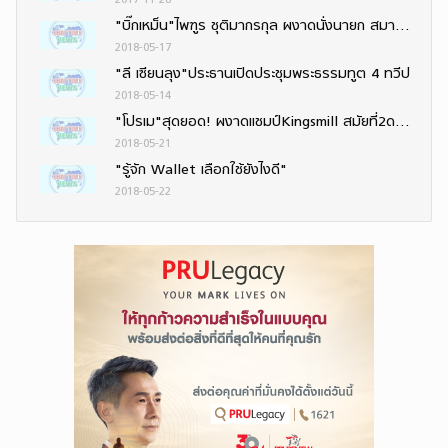
"บิ๊กเหม็น"ไพฑูร ชุติมากรกุล ผงาดนั่งนายก สมาคมนักข่าวช่างภาพกีฬาฯ สมัยที่ 6 ติดต่อกัน
2018-05-17
"ลี เซียนลุง"ประธานเปิดประชุมพระธรรมทูต 4 ทวีป
2018-05-14
"โปรเม"สุดยอด! ผงาดแชมป์Kingsmill สมัยที่2ดวลเพลย์ออฟชนะหวุดหวิด-"โปรโม"คว้าอันดับ10ร่วม
2018-05-21
"รู้จัก Wallet เลือกใช้ยังไงดี"
2018-05-22