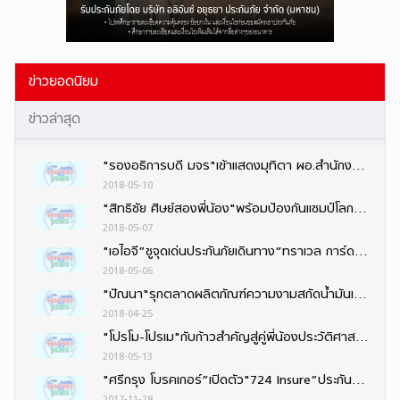
ข่าวยอดนิยม
ข่าวล่าสุด
"รองอธิการบดี มจร"เข้าแสดงมุทิตา ผอ.สำนักงานพระพุทธศาสนาจังหวัดนนทบุรีคนใหม่
2018-05-10
"สิทธิชัย ศิษย์สองพี่น้อง"พร้อมป้องกันแชมป์โลก“กลอรี่”ที่ฝรั่งเศส ควง“ธงชัย–เพชรพนมรุ้ง”ลุย
2018-05-07
"เอไอจี”ชูจุดเด่นประกันภัยเดินทาง“ทราเวล การ์ด”นำความโดดเด่น4ด้าน
2018-05-06
"ปัณนา"รุกตลาดผลิตภัณฑ์ความงามสกัดน้ำมันเสาวรส พัฒนาเป็น "ผลิตภัณฑ์บำรุงผิว"
2018-04-25
"โปรโม-โปรเม"กับก้าวสำคัญสู่คู่พี่น้องประวัติศาสตร์ LPGA
2018-05-13
"ศรีกรุง โบรคเกอร์”เปิดตัว"724 Insure”ประกันออนไลน์ง่าย ๆ 24 ชั่วโมง ตอบรับไลฟ์สไตล์ยุคดิจิทัล
2017-11-28