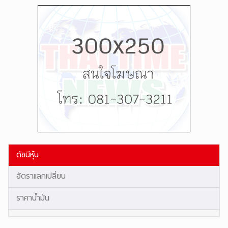
ดัชนีหุ้น
อัตราแลกเปลี่ยน
ราคาน้ำมัน