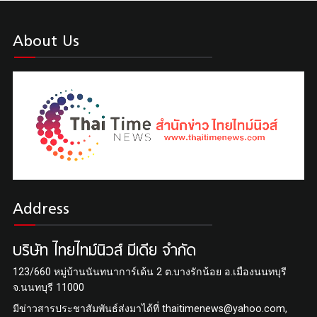
About Us
Address
บริษัท ไทยไทม์นิวส์ มีเดีย จำกัด
123/660 หมู่บ้านนันทนาการ์เด้น 2 ต.บางรักน้อย อ.เมืองนนทบุรี
จ.นนทบุรี 11000
มีข่าวสารประชาสัมพันธ์ส่งมาได้ที่ thaitimenews@yahoo.com,