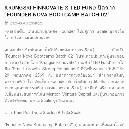
KRUNGSRI FINNOVATE X TED FUND ปิดฉาก
"FOUNDER NOVA BOOTCAMP BATCH 02"
2026-06-03 23:40:25
+สุดเข้มข้น เดินหน้าปลุกพลัง Founder ไทยสู่การ Scale ธุรกิจใน
โลกจริงอย่างเต็มศักยภาพ
จบลงอย่างเข้มข้นและเต็มไปด้วยพลังแห่งการเรียนรู้ สำหรับ
"Founder Nova Bootcamp Batch 02" โปรแกรมบ่มเพาะผู้ประกอบ
การสตาร์ทอัพ โดย "Krungsri Finnovate" ร่วมกับ "TED Fund" ภายใต้
ธีม "Smart Growth, Strong Foundation" ที่จัดขึ้นระหว่างวันที่ 28–
29 พฤษภาคม 2569 ณ ธนาคารกรุงศรีอยุธยา สำนักงานใหญ่
พระรามที่ 3 โดยคัดเลือก Founder สตาร์ทอัพกว่า 60 ทีม จากหลาก
หลายอุตสาหกรรมทั่วประเทศ มาร่วมเรียนรู้ ลงมือทำจริง และแลก
เปลี่ยนประสบการณ์กับ Mentor, Venture Capital และผู้ประกอบการ
ตัวจริงที่เคยผ่านช่วง Scale ธุรกิจมาแล้ว
เจาะ Pain Point ของ Startup ที่กำลัง Scale
"Founder Nova Bootcamp Batch 02" ถูกออกแบบมาเพื่อตอบโจทย์