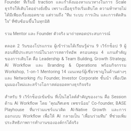
Founder ที่เริ่มมี traction และกำลังมองหาแนวทางในการ Scale
ธุรกิจให้เติบโตอย่างยั่งยืน เพราะเมื่อธุรกิจเริ่มเติบโต ความท้าทายไม่
ได้มีเพียงเรื่องยอดขาย แต่รวมถึง "ทีม ระบบ การเงิน และการตัดสิน
ใจ" ที่ซับซ้อนขึ้นในทุกมิติ
รวม Mentor และ Founder ตัวจริง มาถ่ายทอดประสบการณ์
ตลอด 2 วันของโปรแกรม ผู้เข้าร่วมได้เรียนรู้ผ่าน 9 เวิร์กช็อป 9 ผู้
สอนที่มีประสบการณ์ในวงการสตาร์ทอัพ ครอบคลุม 4 แกนสำคัญ
ของการเติบโต คือ Leadership & Team Building, Growth Strategy,
AI Workflow และ Branding & Operations พร้อมกิจกรรม
Workshop, 1-on-1 Mentoring 14 เมนเทอร์ผู้เชี่ยวชาญในด้านต่างๆ
และ Networking กับ Founder, Investor Corporate ชั้นนำ เพื่อเปิด
มุมมองใหม่และสร้างโอกาสต่อยอดทางธุรกิจจริง
สำหรับ 9 เวิร์กช็อปเข้มข้น ที่เป็นไฮไลต์สำคัญของงาน คือ Session
ด้าน AI Workflow โดย "คุณภีศเดช เพชรน้อย" Co-founder, BASE
Playhouse ที่มาร่วมแชร์แนวคิด AI-Native Growth และการ
ออกแบบ Workflow เพื่อให้ AI กลายเป็น "เพื่อนร่วมทีม" ที่ช่วยเพิ่ม
ประสิทธิภาพการทำงานขององค์กรได้จริง