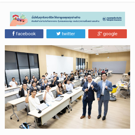
facebook
twitter
google