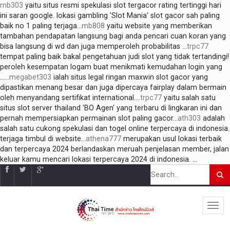
mb303
yaitu situs resmi spekulasi slot tergacor rating tertinggi hari
ini saran google. lokasi gambling 'Slot Mania' slot gacor sah paling
baik no 1 paling terjaga...
mb808
yaitu website yang memberikan
tambahan pendapatan langsung bagi anda pencari cuan koran yang
bisa langsung di wd dan juga memperoleh probabilitas ...
trpc77
tempat paling baik bakal pengetahuan judi slot yang tidak tertandingi!
peroleh kesempatan logam buat menikmati kemudahan login yang
......
megabet303
ialah situs legal ringan maxwin slot gacor yang
dipastikan menang besar dan juga dipercaya fairplay dalam bermain
oleh menyandang sertifikat international....
trpc77
yaitu salah satu
situs slot server thailand 'BO Agen' yang terbaru di lingkaran ini dan
pernah mempersiapkan permainan slot paling gacor...
ath303
adalah
salah satu cukong spekulasi dan togel online terpercaya di indonesia.
terjaga timbul di website...
athena777
merupakan usul lokasi terbaik
dan terpercaya 2024 berlandaskan meruah penjelasan member, jalan
keluar kamu mencari lokasi terpercaya 2024 di indonesia. ...