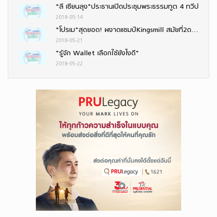
"ลี เซียนลุง"ประธานเปิดประชุมพระธรรมทูต 4 ทวีป
2018-05-14
"โปรเม"สุดยอด! ผงาดแชมป์Kingsmill สมัยที่2ดวลเพลย์ออฟชนะหวุดหวิด-"โปรโม"คว้าอันดับ10ร่วม
2018-05-21
"รู้จัก Wallet เลือกใช้ยังไงดี"
2018-05-22