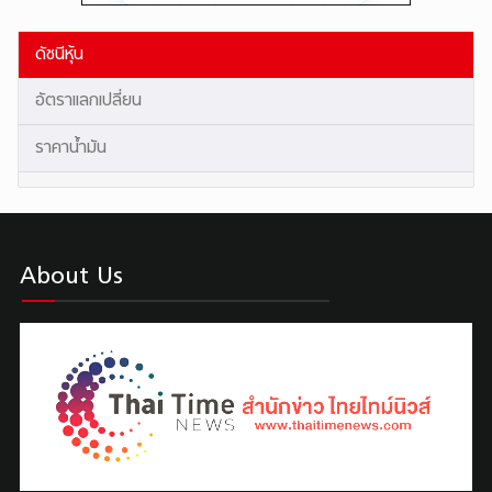
ดัชนีหุ้น
อัตราแลกเปลี่ยน
ราคาน้ำมัน
About Us