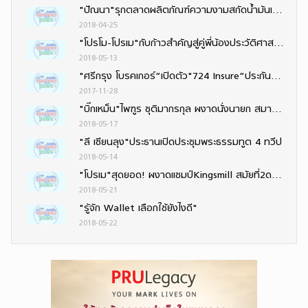
"ปัณนา"รุกตลาดผลิตภัณฑ์ความงามสกัดน้ำมันเสาวรส พัฒนาเป็น "ผลิตภัณฑ์บำรุงผิว"
2018-04-25
"โปรโม-โปรเม"กับก้าวสำคัญสู่คู่พี่น้องประวัติศาสตร์ LPGA
2018-05-13
"ศรีกรุง โบรคเกอร์”เปิดตัว"724 Insure”ประกันออนไลน์ง่าย ๆ 24 ชั่วโมง ตอบรับไลฟ์สไตล์ยุคดิจิทัล
2017-11-28
"บิ๊กเหม็น"ไพฑูร ชุติมากรกุล ผงาดนั่งนายก สมาคมนักข่าวช่างภาพกีฬาฯ สมัยที่ 6 ติดต่อกัน
2018-05-17
"ลี เซียนลุง"ประธานเปิดประชุมพระธรรมทูต 4 ทวีป
2018-05-14
"โปรเม"สุดยอด! ผงาดแชมป์Kingsmill สมัยที่2ดวลเพลย์ออฟชนะหวุดหวิด-"โปรโม"คว้าอันดับ10ร่วม
2018-05-21
"รู้จัก Wallet เลือกใช้ยังไงดี"
2018-05-22