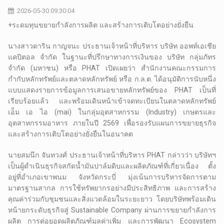
2026-05-30 09:30:04
+ระดมทุนขยายกำลังการผลิต และสร้างการเติบโตอย่างยั่งยืน
นางสาวดาริน กาญจนะ ประธานเจ้าหน้าที่บริหาร บริษัท ออพท์เอเชีย
แคปิตอล จำกัด ในฐานะที่ปรึกษาทางการเงินของ บริษัท กลุ่มภัทร
จำกัด (มหาชน) หรือ PHAT เปิดเผยว่า สำนักงานคณะกรรมการ
กำกับหลักทรัพย์และตลาดหลักทรัพย์ หรือ ก.ล.ต. ได้อนุมัติการนับหนึ่ง
แบบแสดงรายการข้อมูลการเสนอขายหลักทรัพย์ของ PHAT เป็นที่
เรียบร้อยแล้ว และพร้อมเดินหน้าเข้าจดทะเบียนในตลาดหลักทรัพย์
เอ็ม เอ ไอ (mai) ในกลุ่มอุตสาหกรรม (Industry) เกษตรและ
อุตสาหกรรมอาหาร ภายในปี 2569 เพื่อรองรับแผนการขยายธุรกิจ
และสร้างการเติบโตอย่างยั่งยืนในอนาคต
นายสมนึก จันทวงศ์ ประธานเจ้าหน้าที่บริหาร PHAT กล่าวว่า บริษัทฯ
เป็นผู้ดำเนินธุรกิจสกัดน้ำมันปาล์มดิบและผลิตภัณฑ์ที่เกี่ยวเนื่อง ตั้ง
อยู่ที่อำเภอเขาพนม จังหวัดกระบี่ มุ่งเน้นการบริหารจัดการตาม
มาตรฐานสากล การใช้ทรัพยากรอย่างมีประสิทธิภาพ และการสร้าง
คุณค่าร่วมกับชุมชนและสิ่งแวดล้อมในระยะยาว โดยบริษัทพร้อมเดิน
หน้ายกระดับธุรกิจสู่ Sustainable Company ผ่านการขยายกำลังการ
ผลิต การต่อยอดผลิตภัณฑ์มูลค่าเพิ่ม และการพัฒนา Ecosystem