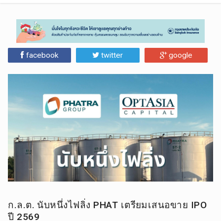
facebook
twitter
google
ก.ล.ต. นับหนึ่งไฟลิ่ง PHAT เตรียมเสนอขาย IPO
ปี 2569