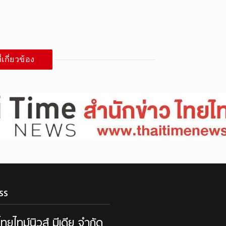
่เกี่ยวข้อง
ss
ไทยไทม์นิวส์ มีเดีย จำกัด