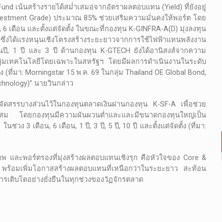
d เน้นสร้างรายได้สม่ำเสมอจากอัตราผลตอบแทน (Yield) ที่ยังอยู่
nvestment Grade) ประมาณ 85% ช่วยเสริมความมั่นคงให้พอร์ต โดย
, 6 เดือน และตั้งแต่จัดตั้ง ในขณะที่กองทุน K-GINFRA-A(D) มุ่งลงทุน
า ซึ่งได้แรงหนุนเชิงโครงสร้างระยะยาวจากการใช้ไฟฟ้าแทนพลังงาน
้นปี, 1 ปี และ 3 ปี ด้านกองทุน K-GTECH ยังได้อานิสงส์จากความ
ลุ่มเทคโนโลยีโดยเฉพาะในสหรัฐฯ โดยมีผลการดำเนินงานในระดับ
ัดตั้ง (ที่มา: Morningstar 15 พ.ค. 69 ในกลุ่ม Thailand OE Global Bond,
chnology)” นายวินกล่าว
นจัดสรรบางส่วนไว้ในกองทุนตลาดเงินผ่านกองทุน K-SF-A เพื่อช่วย
าะสม โดยกองทุนมีความผันผวนต่ำและและมีขนาดกองทุนใหญ่เป็น
วง 3 เดือน, 6 เดือน, 1 ปี, 3 ปี, 5 ปี, 10 ปี และตั้งแต่จัดตั้ง (ที่มา:
าพ และพอร์ตรองที่มุ่งสร้างผลตอบแทนเชิงรุก คือหัวใจของ Core &
 พร้อมเพิ่มโอกาสสร้างผลตอบแทนที่เหนือกว่าในระยะยาว สะท้อน
รเติบโตอย่างยั่งยืนในทุกช่วงของวัฏจักรตลาด