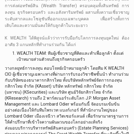
การส่งต่อทรัพย์สิน (Wealth Transfer) ครอบคลุมทั้งสินทรัพย์ การ
ลงทุน ธุรกิจครอบครัว และอสังหาริมทรัพย์ ผสานทั้งความเชี่ยวชาญ
ระดับสากลและโซลูชันที่ออกแบบเฉพาะบุคคล เพื่อสร้างทั้งการ
เติบโตและความมั่นคงให้กับลูกค้าในระยะยาว
K WEALTH ได้พิสูจน์แล้วว่าการรับมือกับโลกการลงทุนยุคใหม่ ต้อง
อาศัย 3 แกนหลักที่ทำงานร่วมกัน ได้แก่
WEALTH TEAM: ทีมผู้เชี่ยวชาญที่คิดและทำเพื่อลูกค้า ตั้งแต่
เป้าหมายส่วนตัวจนถึงธุรกิจครอบครัว
วางกลยุทธ์การลงทุน ตอบโจทย์เป้าหมายลูกค้า โดยทีม K WEALTH
CIO ผู้เชี่ยวชาญเฉพาะทางที่ผ่านการรับรองวิชาชีพชั้นนำ ทำงานร่วม
กับบริษัทของธนาคารกสิกรไทย ทั้งบริษัทหลักทรัพย์จัดการกองทุน
กสิกรไทย จำกัด (KAsset) บริษัท หลักทรัพย์ กสิกรไทย จำกัด
(มหาชน) (KSecurities) และบริษัท ศูนย์วิจัยกสิกรไทย จำกัด
(KResearch) รวมถึง 2 พาร์ตเนอร์ระดับโลก J.P. Morgan Asset
Management และ Lombard Odier พร้อมกันนี้ จัดอบรมเข้มข้น
อย่างต่อเนื่องให้กับทีมไพรเวท แบงก์เกอร์ ที่สำนักงานใหญ่ของ
Lombard Odier เมืองเจนีวา สวิตเซอร์แลนด์ เพื่อรักษามาตรฐานการ
ให้คำปรึกษาที่เข้าใจความผันผวนของโลกอย่างแท้จริง
ส่งมอบบริการบริหารทรัพย์สินครอบครัว (Estate Planning Services)
ท่ามกลางปรากฏการณ์ The Great Wealth Transfer ที่จะเกิดขึ้นในปี