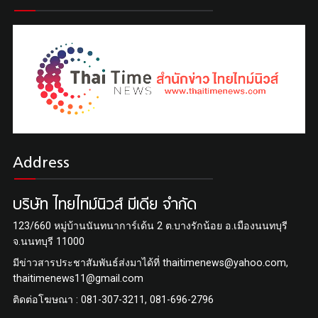
Address
บริษัท ไทยไทม์นิวส์ มีเดีย จำกัด
123/660 หมู่บ้านนันทนาการ์เด้น 2 ต.บางรักน้อย อ.เมืองนนทบุรี
จ.นนทบุรี 11000
มีข่าวสารประชาสัมพันธ์ส่งมาได้ที่ thaitimenews@yahoo.com,
thaitimenews11@gmail.com
ติดต่อโฆษณา : 081-307-3211, 081-696-2796