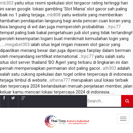
mb303
yaitu situs resmi spekulasi slot tergacor rating tertinggi hari
ini saran google. lokasi gambling 'Slot Mania' slot gacor sah paling
baik no 1 paling terjaga...
mb808
yaitu website yang memberikan
tambahan pendapatan langsung bagi anda pencari cuan koran yang
bisa langsung di wd dan juga memperoleh probabilitas ...
trpc77
tempat paling baik bakal pengetahuan judi slot yang tidak tertandingi!
peroleh kesempatan logam buat menikmati kemudahan login yang
......
megabet303
ialah situs legal ringan maxwin slot gacor yang
dipastikan menang besar dan juga dipercaya fairplay dalam bermain
oleh menyandang sertifikat international....
trpc77
yaitu salah satu
situs slot server thailand 'BO Agen' yang terbaru di lingkaran ini dan
pernah mempersiapkan permainan slot paling gacor...
ath303
adalah
salah satu cukong spekulasi dan togel online terpercaya di indonesia.
terjaga timbul di website...
athena777
merupakan usul lokasi terbaik
dan terpercaya 2024 berlandaskan meruah penjelasan member, jalan
keluar kamu mencari lokasi terpercaya 2024 di indonesia. ...