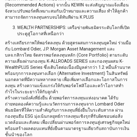
(Recommended Actions) จากนั้น KEWIN จะส่งสัญญาณแจ้งเตือน
จังหวะปรับพอร์ตที่เหมาะสมกับเป้าหมายและความเสี่ยง ทำให้ลูกค้า
สามารถจัดการลงทุนครบจบได้ทันทีผ่าน K PLUS
WEALTH PARTNERSHIPS: เครือข่ายพันธมิตรระดับโลกที่เปิด
ประตูสู่โอกาสที่เหนือกว่า
สร้างเสถียรภาพให้พอร์ตลงทุน ด้วยสูตรผสมการลงทุนยุคใหม่ ร่วมมือ
กับ Lombard Odier, J.P. Morgan Asset Management และ
บลจ.กสิกรไทย จัดสรรพอร์ตลงทุนหลัก (Core Portfolio) ตามระดับ
ความเสี่ยงผ่านกองทุน K-ALLROADS SERIES และกองทุนผสม K-
WealthPLUS Series ซึ่งเติบโตต่อเนื่องมีมูลค่ากว่า 1.2 หมื่นล้านบาท
พร้อมรุกการลงทุนทางเลือก (Alternative Investment) ในสินทรัพย์
นอกตลาดที่มีความหลากหลาย เพื่อเพิ่มทางเลือกและโอกาสในการ
ลงทุน สร้างความแข็งแกร่งให้กับพอร์ตโฟลิโอและคว้าโอกาสทำ
กำไรในระยะยาวให้กับลูกค้า
สร้างความมั่งคั่งที่ยั่งยืน ด้วยพอร์ตการลงทุนแห่งอนาคต ได้รับ
ถ่ายทอดองค์ความรู้และนวัตกรรมการลงทุนจาก Lombard Odier
พันธมิตรที่ให้ความสำคัญกับการลงทุนที่ยั่งยืนในระดับสากล ผ่าน
กองทุนธีม ESG มุ่งเน้นกลยุทธ์การลงทุนเชิงรุกที่รับผิดชอบต่อสิ่ง
แวดล้อมและสังคม เพื่อเปลี่ยนผ่านพอร์ตการลงทุนสู่เศรษฐกิจยุคใหม่
พร้อมสร้างผลตอบแทนที่ยั่งยืนตามมาตรฐานเดียวกับสถาบันการเงิน
ชั้นนำของโลก