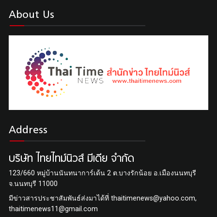
About Us
Address
บริษัท ไทยไทม์นิวส์ มีเดีย จำกัด
123/660 หมู่บ้านนันทนาการ์เด้น 2 ต.บางรักน้อย อ.เมืองนนทบุรี
จ.นนทบุรี 11000
มีข่าวสารประชาสัมพันธ์ส่งมาได้ที่ thaitimenews@yahoo.com,
thaitimenews11@gmail.com