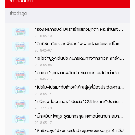
ข่าวยอดนิยม
ข่าวล่าสุด
"รองอธิการบดี มจร"เข้าแสดงมุทิตา ผอ.สำนักงานพระพุทธศาสนาจังหวัดนนทบุรีคนใหม่
2018-05-10
"สิทธิชัย ศิษย์สองพี่น้อง"พร้อมป้องกันแชมป์โลก“กลอรี่”ที่ฝรั่งเศส ควง“ธงชัย–เพชรพนมรุ้ง”ลุย
2018-05-07
"เอไอจี”ชูจุดเด่นประกันภัยเดินทาง“ทราเวล การ์ด”นำความโดดเด่น4ด้าน
2018-05-06
"ปัณนา"รุกตลาดผลิตภัณฑ์ความงามสกัดน้ำมันเสาวรส พัฒนาเป็น "ผลิตภัณฑ์บำรุงผิว"
2018-04-25
"โปรโม-โปรเม"กับก้าวสำคัญสู่คู่พี่น้องประวัติศาสตร์ LPGA
2018-05-13
"ศรีกรุง โบรคเกอร์”เปิดตัว"724 Insure”ประกันออนไลน์ง่าย ๆ 24 ชั่วโมง ตอบรับไลฟ์สไตล์ยุคดิจิทัล
2017-11-28
"บิ๊กเหม็น"ไพฑูร ชุติมากรกุล ผงาดนั่งนายก สมาคมนักข่าวช่างภาพกีฬาฯ สมัยที่ 6 ติดต่อกัน
2018-05-17
"ลี เซียนลุง"ประธานเปิดประชุมพระธรรมทูต 4 ทวีป