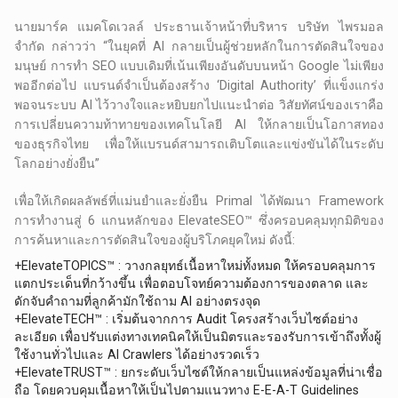
นายมาร์ค แมคโดเวลล์ ประธานเจ้าหน้าที่บริหาร บริษัท ไพรมอล
จำกัด กล่าวว่า “ในยุคที่ AI กลายเป็นผู้ช่วยหลักในการตัดสินใจของ
มนุษย์ การทำ SEO แบบเดิมที่เน้นเพียงอันดับบนหน้า Google ไม่เพียง
พออีกต่อไป แบรนด์จำเป็นต้องสร้าง ‘Digital Authority’ ที่แข็งแกร่ง
พอจนระบบ AI ไว้วางใจและหยิบยกไปแนะนำต่อ วิสัยทัศน์ของเราคือ
การเปลี่ยนความท้าทายของเทคโนโลยี AI ให้กลายเป็นโอกาสทอง
ของธุรกิจไทย เพื่อให้แบรนด์สามารถเติบโตและแข่งขันได้ในระดับ
โลกอย่างยั่งยืน”
เพื่อให้เกิดผลลัพธ์ที่แม่นยำและยั่งยืน Primal ได้พัฒนา Framework
การทำงานสู่ 6 แกนหลักของ ElevateSEO™ ซึ่งครอบคลุมทุกมิติของ
การค้นหาและการตัดสินใจของผู้บริโภคยุคใหม่ ดังนี้:
+ElevateTOPICS™ : วางกลยุทธ์เนื้อหาใหม่ทั้งหมด ให้ครอบคลุมการ
แตกประเด็นที่กว้างขึ้น เพื่อตอบโจทย์ความต้องการของตลาด และ
ดักจับคำถามที่ลูกค้ามักใช้ถาม AI อย่างตรงจุด
+ElevateTECH™ : เริ่มต้นจากการ Audit โครงสร้างเว็บไซต์อย่าง
ละเอียด เพื่อปรับแต่งทางเทคนิคให้เป็นมิตรและรองรับการเข้าถึงทั้งผู้
ใช้งานทั่วไปและ AI Crawlers ได้อย่างรวดเร็ว
+ElevateTRUST™ : ยกระดับเว็บไซต์ให้กลายเป็นแหล่งข้อมูลที่น่าเชื่อ
ถือ โดยควบคุมเนื้อหาให้เป็นไปตามแนวทาง E-E-A-T Guidelines