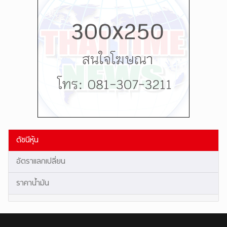
ดัชนีหุ้น
อัตราแลกเปลี่ยน
ราคาน้ำมัน