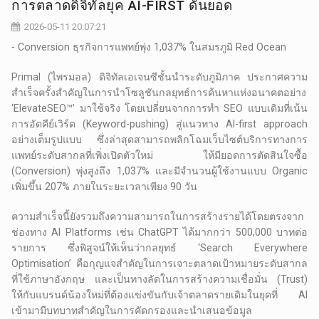
การตลาดดิจิทัลยุค AI-FIRST ดันยอด
2026-05-11 20:07:21
- Conversion ธุรกิจการแพทย์พุ่ง 1,037% ในสมรภูมิ Red Ocean
Primal (ไพรมอล) ดิจิทัลเอเจนซีชั้นนำระดับภูมิภาค ประกาศความ
สำเร็จครั้งสำคัญในการนำโซลูชันกลยุทธ์การค้นหาแห่งอนาคตอย่าง
‘ElevateSEO™’ มาใช้จริง โดยเปลี่ยนจากการทำ SEO แบบเดิมที่เน้น
การอัดคีย์เวิร์ด (Keyword-pushing) สู่แนวทาง AI-first approach
อย่างเต็มรูปแบบ ซึ่งล่าสุดสามารถพลิกโฉมเว็บไซต์บริการทางการ
แพทย์ระดับสากลที่เพิ่งเปิดตัวใหม่ ให้มียอดการตัดสินใจซื้อ
(Conversion) พุ่งสูงถึง 1,037% และมีจำนวนผู้ใช้งานแบบ Organic
เพิ่มขึ้น 207% ภายในระยะเวลาเพียง 90 วัน
ความสำเร็จนี้ยังรวมถึงความสามารถในการสร้างรายได้โดยตรงจาก
ช่องทาง AI Platforms เช่น ChatGPT ได้มากกว่า 500,000 บาทต่อ
รายการ ซึ่งพิสูจน์ให้เห็นว่ากลยุทธ์ ‘Search Everywhere
Optimisation’ คือกุญแจสำคัญในการเจาะตลาดเป้าหมายระดับสากล
ที่ใช้ภาษาอังกฤษ และเป็นทางลัดในการสร้างความเชื่อมั่น (Trust)
ให้กับแบรนด์น้องใหม่ที่ต้องแข่งขันกับเจ้าตลาดรายเดิมในยุคที่ AI
เข้ามามีบทบาทสำคัญในการคัดกรองและนำเสนอข้อมูล