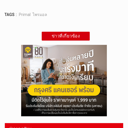
TAGS :
Primal
ไพรมอล
ข่าวที่เกี่ยวข้อง