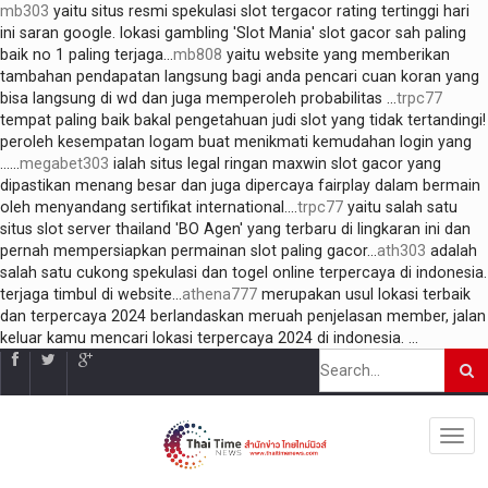
mb303
yaitu situs resmi spekulasi slot tergacor rating tertinggi hari
ini saran google. lokasi gambling 'Slot Mania' slot gacor sah paling
baik no 1 paling terjaga...
mb808
yaitu website yang memberikan
tambahan pendapatan langsung bagi anda pencari cuan koran yang
bisa langsung di wd dan juga memperoleh probabilitas ...
trpc77
tempat paling baik bakal pengetahuan judi slot yang tidak tertandingi!
peroleh kesempatan logam buat menikmati kemudahan login yang
......
megabet303
ialah situs legal ringan maxwin slot gacor yang
dipastikan menang besar dan juga dipercaya fairplay dalam bermain
oleh menyandang sertifikat international....
trpc77
yaitu salah satu
situs slot server thailand 'BO Agen' yang terbaru di lingkaran ini dan
pernah mempersiapkan permainan slot paling gacor...
ath303
adalah
salah satu cukong spekulasi dan togel online terpercaya di indonesia.
terjaga timbul di website...
athena777
merupakan usul lokasi terbaik
dan terpercaya 2024 berlandaskan meruah penjelasan member, jalan
keluar kamu mencari lokasi terpercaya 2024 di indonesia. ...