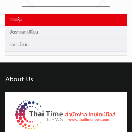
ดัชนีหุ้น
อัตราแลกเปลี่ยน
ราคาน้ำมัน
About Us