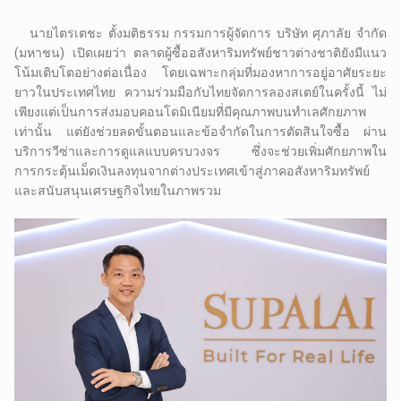
นายไตรเตชะ ตั้งมติธรรม กรรมการผู้จัดการ บริษัท ศุภาลัย จำกัด
(มหาชน) เปิดเผยว่า ตลาดผู้ซื้ออสังหาริมทรัพย์ชาวต่างชาติยังมีแนว
โน้มเติบโตอย่างต่อเนื่อง โดยเฉพาะกลุ่มที่มองหาการอยู่อาศัยระยะ
ยาวในประเทศไทย ความร่วมมือกับไทยจัดการลองสเตย์ในครั้งนี้ ไม่
เพียงแต่เป็นการส่งมอบคอนโดมิเนียมที่มีคุณภาพบนทำเลศักยภาพ
เท่านั้น แต่ยังช่วยลดขั้นตอนและข้อจำกัดในการตัดสินใจซื้อ ผ่าน
บริการวีซ่าและการดูแลแบบครบวงจร ซึ่งจะช่วยเพิ่มศักยภาพใน
การกระตุ้นเม็ดเงินลงทุนจากต่างประเทศเข้าสู่ภาคอสังหาริมทรัพย์
และสนับสนุนเศรษฐกิจไทยในภาพรวม