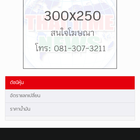
ดัชนีหุ้น
อัตราแลกเปลี่ยน
ราคาน้ำมัน