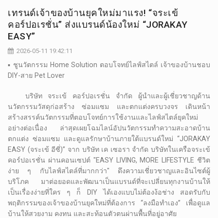
เทรนด์เจ้าของบ้านยุคใหม่มาแรง! “จระเข้
คอร์ปอเรชั่น” ส่งแบรนด์น้องใหม่ “JORAKAY
EASY”
2026-05-11 19:42:11
▪︎ ชูนวัตกรรม Home Solution ตอบโจทย์ไลฟ์สไตล์ เจ้าของบ้านชอบ
DIY-สาย Pet Lover
บริษัท จระเข้ คอร์ปอเรชั่น จำกัด ผู้นำและผู้เชี่ยวชาญด้าน
นวัตกรรมวัสดุก่อสร้าง ซ่อมแซม และตกแต่งครบวงจร เดินหน้า
สร้างสรรค์นวัตกรรมที่ตอบโจทย์การใช้งานและไลฟ์สไตล์ยุคใหม่
อย่างต่อเนื่อง ล่าสุดเผยโฉมไลน์อัปนวัตกรรมทำความสะอาดบ้าน
ตกแต่ง ซ่อมแซม และดูแลรักษาบ้านภายใต้แบรนด์ใหม่ “JORAKAY
EASY (จระเข้ อีซี่)” จาก บริษัท เค เซอรา จำกัด บริษัทในเครือจระเข้
คอร์ปอเรชั่น ผ่านคอนเซปต์ "EASY LIVING, MORE LIFESTYLE ชีวิต
ง่าย ๆ กับไลฟ์สไตล์ที่มากกว่า" ดึงความเชี่ยวชาญและอินไซต์ผู้
บริโภค มาต่อยอดและพัฒนาเป็นแบรนด์ที่จะเปลี่ยนทุกงานบ้านให้
เป็นเรื่องง่ายที่ใคร ๆ ก็ DIY ได้เองแบบไม่ต้องง้อช่าง สอดรับกับ
พฤติกรรมของเจ้าของบ้านยุคใหม่ที่ต้องการ “ลงมือทำเอง” เพื่อดูแล
บ้านให้สวยงาม คงทน และสะท้อนตัวตนผ่านพื้นที่อยู่อาศัย