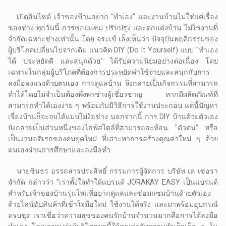
เปิดอินไซต์ เจ้าของบ้านอยาก "ทำเอง" และงานบ้านไม่ใช่แค่เรื่อง
ของช่าง ทุกวันนี้ การซ่อมแซม ปรับปรุง และตกแต่งบ้าน ไม่ใช่งานที่
จำกัดเฉพาะช่างเท่านั้น โดย จระเข้ เล็งเห็นว่า ปัจจุบันพฤติกรรมของ
ผู้บริโภคเปลี่ยนไปจากเดิม แนวคิด DIY (Do It Yourself) แบบ "ทำเอง
ได้ ประหยัดดี และสนุกด้วย" ได้รับความนิยมอย่างต่อเนื่อง โดย
เฉพาะในกลุ่มผู้บริโภคที่ต้องการประหยัดค่าใช้จ่ายและสนุกกับการ
ลงมือลงแรงด้วยตนเอง การดูแลบ้าน จึงกลายเป็นกิจกรรมที่สามารถ
ทำได้โดยไม่จำเป็นต้องพึ่งพาช่างผู้เชี่ยวชาญ หากมีผลิตภัณฑ์ที่
สามารถทำได้เองง่าย ๆ พร้อมกับมีวิธีการใช้งานประกอบ แค่นี้ปัญหา
เรื่องบ้านก็จะจบได้แบบไม่ง้อช่าง นอกจากนี้ การ DIY บ้านด้วยตัวเอง
ยังกลายเป็นส่วนหนึ่งของไลฟ์สไตล์ที่สามารถสะท้อน "ตัวตน" หรือ
เป็นงานอดิเรกของคนยุคใหม่ ที่เสาะหาการสร้างคุณค่าใหม่ ๆ ด้วย
ตนเองผ่านการศึกษาและลงมือทำ
นายชินธร อรรถสารประสิทธิ์ กรรมการผู้จัดการ บริษัท เค เซอรา
จำกัด กล่าวว่า "เราตั้งใจทำให้แบรนด์ JORAKAY EASY เป็นแบรนด์
สำหรับเจ้าของบ้านรุ่นใหม่ที่อยากดูแลและซ่อมแซมบ้านด้วยตัวเอง
ด้วยไลน์อัปสินค้าที่เข้าใจมือใหม่ ใช้งานได้จริง และมาพร้อมอุปกรณ์
ครบชุด เราเชื่อว่าความสุขของคนรักบ้านจำนวนมากคือการได้ลงมือ