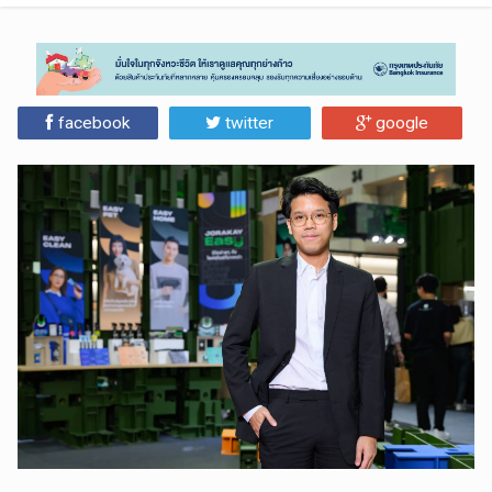
facebook
twitter
google