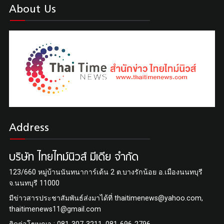
About Us
Address
บริษัท ไทยไทม์นิวส์ มีเดีย จำกัด
123/660 หมู่บ้านนันทนาการ์เด้น 2 ต.บางรักน้อย อ.เมืองนนทบุรี
จ.นนทบุรี 11000
มีข่าวสารประชาสัมพันธ์ส่งมาได้ที่ thaitimenews@yahoo.com,
thaitimenews11@gmail.com