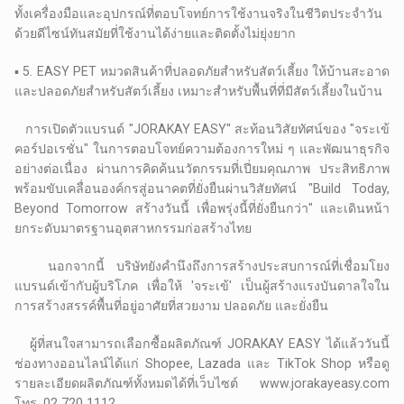
ทั้งเครื่องมือและอุปกรณ์ที่ตอบโจทย์การใช้งานจริงในชีวิตประจำวัน
ด้วยดีไซน์ทันสมัยที่ใช้งานได้ง่ายและติดตั้งไม่ยุ่งยาก
▪︎ 5. EASY PET หมวดสินค้าที่ปลอดภัยสำหรับสัตว์เลี้ยง ให้บ้านสะอาด
และปลอดภัยสำหรับสัตว์เลี้ยง เหมาะสำหรับพื้นที่ที่มีสัตว์เลี้ยงในบ้าน
การเปิดตัวแบรนด์ "JORAKAY EASY" สะท้อนวิสัยทัศน์ของ "จระเข้
คอร์ปอเรชั่น" ในการตอบโจทย์ความต้องการใหม่ ๆ และพัฒนาธุรกิจ
อย่างต่อเนื่อง ผ่านการคิดค้นนวัตกรรมที่เปี่ยมคุณภาพ ประสิทธิภาพ
พร้อมขับเคลื่อนองค์กรสู่อนาคตที่ยั่งยืนผ่านวิสัยทัศน์ "Build Today,
Beyond Tomorrow สร้างวันนี้ เพื่อพรุ่งนี้ที่ยั่งยืนกว่า" และเดินหน้า
ยกระดับมาตรฐานอุตสาหกรรมก่อสร้างไทย
นอกจากนี้ บริษัทยังคำนึงถึงการสร้างประสบการณ์ที่เชื่อมโยง
แบรนด์เข้ากับผู้บริโภค เพื่อให้ 'จระเข้' เป็นผู้สร้างแรงบันดาลใจใน
การสร้างสรรค์พื้นที่อยู่อาศัยที่สวยงาม ปลอดภัย และยั่งยืน
ผู้ที่สนใจสามารถเลือกซื้อผลิตภัณฑ์ JORAKAY EASY ได้แล้ววันนี้
ช่องทางออนไลน์ได้แก่ Shopee, Lazada และ TikTok Shop หรือดู
รายละเอียดผลิตภัณฑ์ทั้งหมดได้ที่เว็บไซต์ www.jorakayeasy.com
โทร. 02 720 1112