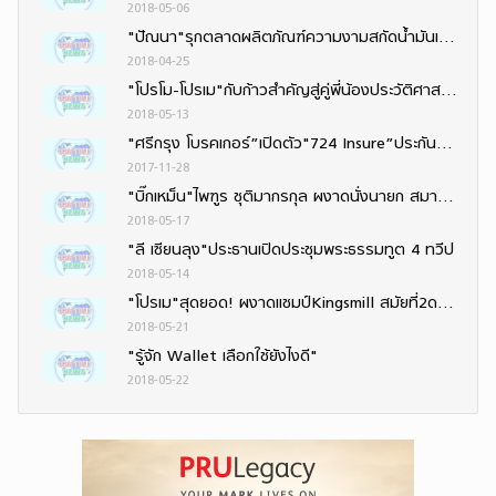
2018-05-06
"ปัณนา"รุกตลาดผลิตภัณฑ์ความงามสกัดน้ำมันเสาวรส พัฒนาเป็น "ผลิตภัณฑ์บำรุงผิว"
2018-04-25
"โปรโม-โปรเม"กับก้าวสำคัญสู่คู่พี่น้องประวัติศาสตร์ LPGA
2018-05-13
"ศรีกรุง โบรคเกอร์”เปิดตัว"724 Insure”ประกันออนไลน์ง่าย ๆ 24 ชั่วโมง ตอบรับไลฟ์สไตล์ยุคดิจิทัล
2017-11-28
"บิ๊กเหม็น"ไพฑูร ชุติมากรกุล ผงาดนั่งนายก สมาคมนักข่าวช่างภาพกีฬาฯ สมัยที่ 6 ติดต่อกัน
2018-05-17
"ลี เซียนลุง"ประธานเปิดประชุมพระธรรมทูต 4 ทวีป
2018-05-14
"โปรเม"สุดยอด! ผงาดแชมป์Kingsmill สมัยที่2ดวลเพลย์ออฟชนะหวุดหวิด-"โปรโม"คว้าอันดับ10ร่วม
2018-05-21
"รู้จัก Wallet เลือกใช้ยังไงดี"
2018-05-22