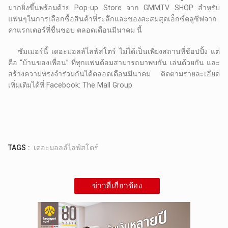
มากยิ่งขึ้นพร้อมด้วย Pop-up Store จาก GMMTV SHOP สำหรับ
แฟนๆในการเลือกซื้อสินค้าที่ระลึกและของสะสมสุดเอ็กซ์คลูซีฟจาก
คาแรกเตอร์ที่ชื่นชอบ ตลอดเดือนมีนาคม นี้
ซัมเมอร์นี้ เดอะมอลล์ไลฟ์สโตร์ ไม่ได้เป็นเพียงสถานที่ช้อปปิ้ง แต่
คือ “บ้านของเพื่อน” ที่ทุกแฟนด้อมสามารถมาพบกัน เล่นด้วยกัน และ
สร้างความทรงจำร่วมกันได้ตลอดเดือนมีนาคม ติดตามรายละเอียด
เพิ่มเติมได้ที่ Facebook: The Mall Group
TAGS :
เดอะมอลล์ไลฟ์สโตร์
ข่าวที่เกี่ยวข้อง