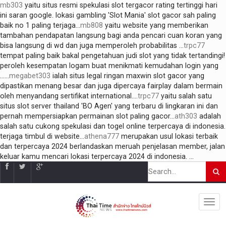
mb303
yaitu situs resmi spekulasi slot tergacor rating tertinggi hari
ini saran google. lokasi gambling 'Slot Mania' slot gacor sah paling
baik no 1 paling terjaga...
mb808
yaitu website yang memberikan
tambahan pendapatan langsung bagi anda pencari cuan koran yang
bisa langsung di wd dan juga memperoleh probabilitas ...
trpc77
tempat paling baik bakal pengetahuan judi slot yang tidak tertandingi!
peroleh kesempatan logam buat menikmati kemudahan login yang
......
megabet303
ialah situs legal ringan maxwin slot gacor yang
dipastikan menang besar dan juga dipercaya fairplay dalam bermain
oleh menyandang sertifikat international....
trpc77
yaitu salah satu
situs slot server thailand 'BO Agen' yang terbaru di lingkaran ini dan
pernah mempersiapkan permainan slot paling gacor...
ath303
adalah
salah satu cukong spekulasi dan togel online terpercaya di indonesia.
terjaga timbul di website...
athena777
merupakan usul lokasi terbaik
dan terpercaya 2024 berlandaskan meruah penjelasan member, jalan
keluar kamu mencari lokasi terpercaya 2024 di indonesia. ...