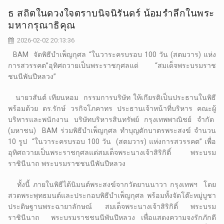
ธ สถิตในดวงใจตราบนิจนิรันดร์ น้อมรำลึกในพระ
มหากรุณาธิคุณ
2026-02-02 20:13:36
BAM จัดพิธีบำเพ็ญกุศล “ในวาระครบรอบ 100 วัน (สตมวาร) แห่ง
การสวรรคต”อุทิศถวายเป็นพระราชกุศลแด่ “สมเด็จพระบรมราช
ชนนีพันปีหลวง”
นายวสันต์ เทียนหอม กรรมการบริษัท ให้เกียรติเป็นประธานในพิธี
พร้อมด้วย ดร.รักษ์ วรกิจโภคาทร ประธานเจ้าหน้าที่บริหาร คณะผู้
บริหารและพนักงาน บริษัทบริหารสินทรัพย์ กรุงเทพพาณิชย์ จำกัด
(มหาชน) BAM ร่วมพิธีบำเพ็ญกุศล ทำบุญตักบาตรพระสงฆ์ จำนวน
10 รูป “ในวาระครบรอบ 100 วัน (สตมวาร) แห่งการสวรรคต” เพื่อ
อุทิศถวายเป็นพระราชกุศลแด่สมเด็จพระนางเจ้าสิริกิติ์ พระบรม
ราชินีนาถ พระบรมราชชนนีพันปีหลวง
ทั้งนี้ ภายในพิธีได้นิมนต์พระสงฆ์จากวัดยานนาวา กรุงเทพฯ โดย
สวดพระพุทธมนต์และประกอบพิธีบำเพ็ญกุศล พร้อมทั้งจัดโต๊ะหมู่บูชา
ประดิษฐานพระฉายาลักษณ์ สมเด็จพระนางเจ้าสิริกิติ์ พระบรม
ราชินีนาถ พระบรมราชชนนีพันปีหลวง เพื่อแสดงความจงรักภักดี