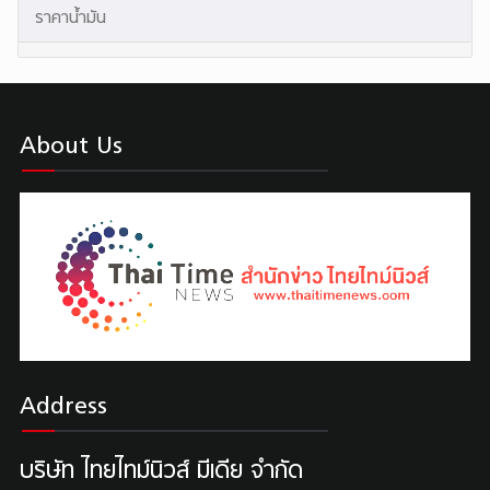
ราคาน้ำมัน
About Us
Address
บริษัท ไทยไทม์นิวส์ มีเดีย จำกัด