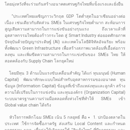
โดยมุ่งหวังที่จะร่วมกันสร้างอนาคตเศรษฐกิจไทยที่แข็งแรงและยั่งยืน
“ประเทศไทยเผชิญภาวะวิกฤต GDP โตต่ำสุดในอาเซียนอย่างต่อ
เนื่อง เช่นเดียวกับสัดส่วน SMEs ในเศรษฐกิจไทยต่ำมาก สะท้อนการ
สูญเสียความสามารถในการแข่งขันอย่างรุนแรง ถึงเวลาแล้วที่
อุตสาหกรรมไทยต้องก้าวกระโดด สู่ Smart Industry ต่อยอดศักยภาพ
ปัจจุบันด้วยปัญญาประดิษฐ์ (AI) และเทคโนโลยีดิจิทัลอัจฉริยะ พร้อม
ทั้งพัฒนา Green Infrastructure เพื่อสร้างสภาพแวดล้อมที่เอื้อต่อการ
ลงทุน และเพิ่มขีดความสามารถในการเเข่งขันของ SMEs ไทย ให้
สอดคล้องกับ Supply Chain โลกยุคใหม่
โดยมีทุน 3 ด้านเป็นแรงขับเคลื่อนสำคัญ ได้แก่ ทุนมนุษย์ (Human
Capital) พัฒนาทักษะแบบใหม่สำหรับอุตสาหกรรมของอนาคต ทุน
ข้อมูล (Information Capital) ข้อมูลที่เข้าถึงแหล่งทุนและลูกค้า สร้าง
ความได้เปรียบในการแข่งขัน และทุนองค์กร (Organization Capital)
ระบบมาตรฐานความร่วมมือตลอดทั้งห่วงโซ่ที่ทำให้ SMEs เข้า
Global value chain ได้จริง
หัวใจการพลิกโฉม SMEs เน้น 5 กลยุทธ์ คือ ▪︎ 1. ปกป้องตลาดใน
ประเทศ :ใช้การจัดซื้อภาครัฐ ส่งเสริม Local Content และกำหนด