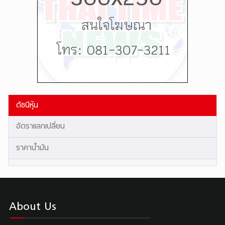
ดัชนีหุ้น
อัตราแลกเปลี่ยน
ราคาน้ำมัน
About Us