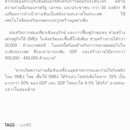
สำเร็จของสระบุรีแซนด์บ็อกซ์ที่ได้รับการยอมรับระดับโลก ผสาน
ความร่วมมือของภาครัฐ เอกชน และประชาชน กว่า 50 องค์กร ที่
เปลี่ยนการนำเข้าถ่านหินเป็นพลังงานสะอาดในประเทศ ใช้
เทคโนโลยีส่งเสริมเกษตรแปรรูปสร้างมูลค่าเพิ่ม
ส่งเสริมการท่องเที่ยวเชิงอนุรักษ์ และการฟื้นฟูป่าชุมชน ช่วยสร้าง
เศรษฐกิจให้ SMEs ในจังหวัดและพื้นที่ใกล้เคียง ช่วยสร้างรายได้กว่า
20,000 ล้านบาทต่อปี โมเดลนี้พร้อมสำหรับการขยายผลต่อไปใน
ระดับประเทศ ซึ่งจะสามารถเพิ่ม GDP และสร้างรายได้มากกว่า
300,000 - 400,000 ล้านบาท”
“หากเกิดความร่วมมือขับเคลื่อนอุตสาหกรรมและร่วมใจกันพลิก
โฉม SMEs ไทย เพื่อให้ SMEs ได้รับประโยชน์เติบโตจาก 35% เป็น
มากกว่า 50% ของ GDP และ GDP ไทยจะโต 4-5% ได้จริง” นายชนะ
กล่าวในตอนท้าย
TAGS :
เอสซีจี