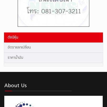
ดัชนีหุ้น
อัตราแลกเปลี่ยน
ราคาน้ำมัน
About Us