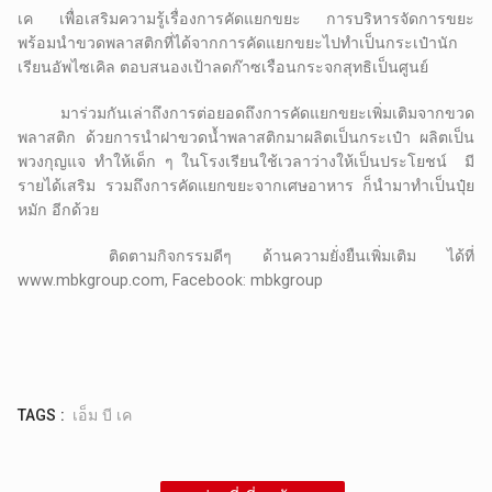
เค เพื่อเสริมความรู้เรื่องการคัดแยกขยะ การบริหารจัดการขยะ
พร้อมนำขวดพลาสติกที่ได้จากการคัดแยกขยะไปทำเป็นกระเป๋านัก
เรียนอัพไซเคิล ตอบสนองเป้าลดก๊าซเรือนกระจกสุทธิเป็นศูนย์
มาร่วมกันเล่าถึงการต่อยอดถึงการคัดแยกขยะเพิ่มเติมจากขวด
พลาสติก ด้วยการนำฝาขวดน้ำพลาสติกมาผลิตเป็นกระเป๋า ผลิตเป็น
พวงกุญแจ ทำให้เด็ก ๆ ในโรงเรียนใช้เวลาว่างให้เป็นประโยชน์ มี
รายได้เสริม รวมถึงการคัดแยกขยะจากเศษอาหาร ก็นำมาทำเป็นปุ๋ย
หมัก อีกด้วย
ติดตามกิจกรรมดีๆ ด้านความยั่งยืนเพิ่มเติม ได้ที่
www.mbkgroup.com, Facebook: mbkgroup
TAGS :
เอ็ม บี เค