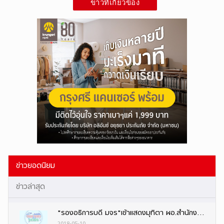
ข่าวที่เกี่ยวข้อง
ข่าวยอดนิยม
ข่าวล่าสุด
"รองอธิการบดี มจร"เข้าแสดงมุทิตา ผอ.สำนักงานพระพุทธศาสนาจังหวัดนนทบุรีคนใหม่