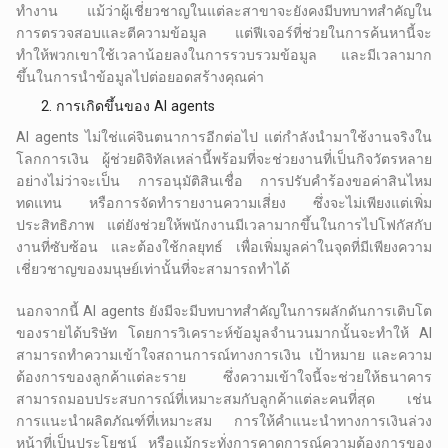
ทำงาน แม้ว่าผู้เชี่ยวชาญในแต่ละสาขาจะยังคงมีบทบาทสำคัญใน
การตรวจสอบและตีความข้อมูล แต่ฟีเจอร์ที่ช่วยในการค้นหานี้จะ
ทำให้พวกเขาใช้เวลาน้อยลงในการรวบรวมข้อมูล และมีเวลามาก
ขึ้นในการนำข้อมูลไปต่อยอดสร้างคุณค่า
การเกิดขึ้นของ AI agents
AI agents ไม่ใช่แค่จินตนาการอีกต่อไป แต่กำลังนำมาใช้งานจริงใน
โลกการเงิน ผู้ช่วยดิจิทัลเหล่านี้พร้อมที่จะช่วยงานที่เป็นกิจวัตรหลาย
อย่างไม่ว่าจะเป็น การอนุมัติสินเชื่อ การปรับคำร้องขอค่าสินไหม
ทดแทน หรือการจัดทำรายงานความเสี่ยง ซึ่งจะไม่เพียงแต่เพิ่ม
ประสิทธิภาพ แต่ยังช่วยให้พนักงานมีเวลามากขึ้นในการไปโฟกัสกับ
งานที่ซับซ้อน และต้องใช้กลยุทธ์ เพื่อเพิ่มมูลค่าในจุดที่มีเพียงความ
เชี่ยวชาญของมนุษย์เท่านั้นที่จะสามารถทำได้
นอกจากนี้ AI agents ยังมีจะมีบทบาทสำคัญในการผลักดันการเติบโต
ของรายได้บริษัท โดยการวิเคราะห์ข้อมูลจำนวนมากนั้นจะทำให้ AI
สามารถทำความเข้าใจสถานการณ์ทางการเงิน เป้าหมาย และความ
ต้องการของลูกค้าแต่ละราย ซึ่งความเข้าใจนี้จะช่วยให้ธนาคาร
สามารถมอบประสบการณ์ที่เหมาะสมกับลูกค้าแต่ละคนที่สุด เช่น
การแนะนำผลิตภัณฑ์ที่เหมาะสม การให้คำแนะนำทางการเงินล่วง
หน้าที่เป็นประโยชน์ หรือแม้กระทั่งการคาดการณ์ความต้องการของ