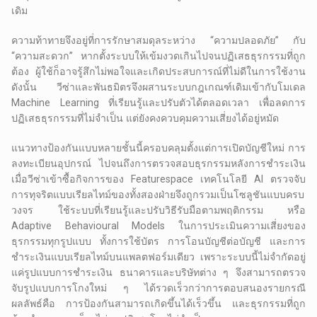
เดิม
ความท้าทายจึงอยู่ที่การรักษาสมดุลระหว่าง “ความปลอดภัย” กับ
“ความสะดวก” หากตั้งระบบให้เข้มงวดเกินไปจนปฏิเสธธุรกรรมที่ถูก
ต้อง ผู้ใช้ก็อาจรู้สึกไม่พอใจและเกิดประสบการณ์ที่ไม่ดีในการใช้งาน
ดังนั้น วีซ่าและพันธมิตรจึงผสานระบบกฎเกณฑ์เดิมเข้ากับโมเดล
Machine Learning ที่เรียนรู้และปรับตัวได้ตลอดเวลา เพื่อลดการ
ปฏิเสธธุรกรรมที่ไม่จำเป็น แต่ยังคงควบคุมความเสี่ยงได้อยู่หมัด
แนวทางป้องกันแบบหลายชั้นนี้ครอบคลุมตั้งแต่การเปิดบัญชีใหม่ การ
ลงทะเบียนอุปกรณ์ ไปจนถึงการตรวจสอบธุรกรรมหลังการชำระเงิน
เมื่อวีซ่าเข้าซื้อกิจการของ Featurespace เทคโนโลยี AI ตรวจจับ
การทุจริตแบบเรียลไทม์ของทั้งสองฝ่ายจึงถูกรวมเป็นโซลูชันแบบครบ
วงจร ใช้ระบบที่เรียนรู้และปรับวิธีรับมือตามพฤติกรรม หรือ
Adaptive Behavioural Models ในการประเมินความเสี่ยงของ
ธุรกรรมทุกรูปแบบ ทั้งการใช้บัตร การโอนบัญชีต่อบัญชี และการ
ชำระเงินแบบเรียลไทม์บนแพลตฟอร์มเดียว เพราะระบบนี้ไม่จำกัดอยู่
แค่รูปแบบการชำระเงิน ธนาคารและบริษัทต่าง ๆ จึงสามารถตรวจ
จับรูปแบบการโกงใหม่ ๆ ได้รวดเร็วกว่าการตอบสนองรายกรณี
ผลลัพธ์คือ การป้องกันสามารถเกิดขึ้นได้เร็วขึ้น และธุรกรรมที่ถูก