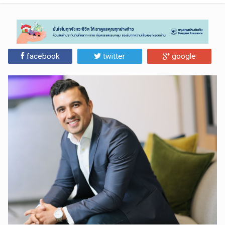
facebook
twitter
google