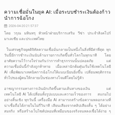
ความเชื่อมั่นในยุค AI: เมื่อระบบชำระเงินต้องก้าว
นำการฉ้อโกง
2026-04-20 21:57:37
โดย วรุณ มหินทรุ หัวหน้าฝ่ายบริการเสริม วีซ่า ประจำสิงคโปร์
มาเลเซีย และประเทศไทย
ในเศรษฐกิจยุคดิจิทัลความเชื่อมั่นกลายเป็นหนึ่งในสิ่งที่มีค่าที่สุด ทุก
วันนี้มีการชำระเงินนับล้านรายการเกิดขึ้นทั่วโลกในทุกนาที โดย
อาศัยความไว้วางใจร่วมกันว่าการทำธุรกรรมนั้นปลอดภัย แต่
ความเชื่อมั่นนี้กำลังถูกท้าทาย เมื่อเหล่านักต้มตุ๋นเริ่มใช้เทคโนโลยี
AI เพื่อพัฒนาเทคนิคการฉ้อโกงให้แนบเนียนยิ่งขึ้น เปลี่ยนพฤติกรรม
ทั่วไปของผู้คนให้กลายเป็นช่องทางโจมตีโดยไม่รู้ตัว
อาชญากรรมทางการเงินมักเกิดขึ้นตามเส้นทางของเงิน แต่
เทคโนโลยี AI ได้เปลี่ยนทั้งรูปแบบและความเร็วของการ สแกมไป
อย่างสิ้นเชิง ทุกวันนี้ เครื่องมือ AI สามารถสร้างข้อความหลอกลวงที่
น่าเชื่อถือได้ภายในไม่กี่วินาที เลียนเสียงจากคลิปเสียงสั้น ๆ ได้อย่าง
สมจริง หรือสร้างเว็บไซต์ปลอมที่เหมือนของจริงจนหลงเชื่อได้ง่าย ๆ