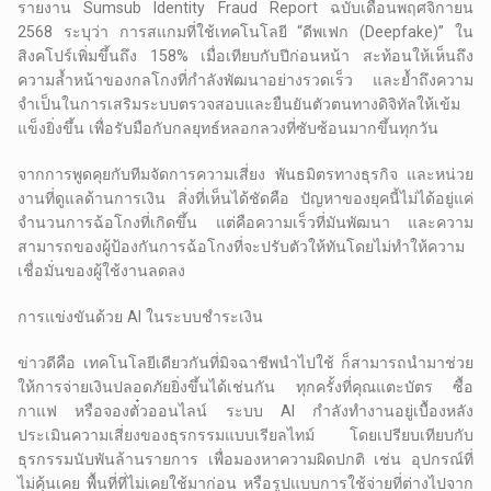
รายงาน Sumsub Identity Fraud Report ฉบับเดือนพฤศจิกายน
2568 ระบุว่า การสแกมที่ใช้เทคโนโลยี “ดีพเฟก (Deepfake)” ใน
สิงคโปร์เพิ่มขึ้นถึง 158% เมื่อเทียบกับปีก่อนหน้า สะท้อนให้เห็นถึง
ความล้ำหน้าของกลโกงที่กำลังพัฒนาอย่างรวดเร็ว และย้ำถึงความ
จำเป็นในการเสริมระบบตรวจสอบและยืนยันตัวตนทางดิจิทัลให้เข้ม
แข็งยิ่งขึ้น เพื่อรับมือกับกลยุทธ์หลอกลวงที่ซับซ้อนมากขึ้นทุกวัน
จากการพูดคุยกับทีมจัดการความเสี่ยง พันธมิตรทางธุรกิจ และหน่วย
งานที่ดูแลด้านการเงิน สิ่งที่เห็นได้ชัดคือ ปัญหาของยุคนี้ไม่ได้อยู่แค่
จำนวนการฉ้อโกงที่เกิดขึ้น แต่คือความเร็วที่มันพัฒนา และความ
สามารถของผู้ป้องกันการฉ้อโกงที่จะปรับตัวให้ทันโดยไม่ทำให้ความ
เชื่อมั่นของผู้ใช้งานลดลง
การแข่งขันด้วย AI ในระบบชำระเงิน
ข่าวดีคือ เทคโนโลยีเดียวกันที่มิจฉาชีพนำไปใช้ ก็สามารถนำมาช่วย
ให้การจ่ายเงินปลอดภัยยิ่งขึ้นได้เช่นกัน ทุกครั้งที่คุณแตะบัตร ซื้อ
กาแฟ หรือจองตั๋วออนไลน์ ระบบ AI กำลังทำงานอยู่เบื้องหลัง
ประเมินความเสี่ยงของธุรกรรมแบบเรียลไทม์ โดยเปรียบเทียบกับ
ธุรกรรมนับพันล้านรายการ เพื่อมองหาความผิดปกติ เช่น อุปกรณ์ที่
ไม่คุ้นเคย พื้นที่ที่ไม่เคยใช้มาก่อน หรือรูปแบบการใช้จ่ายที่ต่างไปจาก