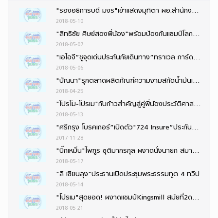
"รองอธิการบดี มจร"เข้าแสดงมุทิตา ผอ.สำนักงานพระพุทธศาสนาจังหวัดนนทบุรีคนใหม่
2018-05-10
"สิทธิชัย ศิษย์สองพี่น้อง"พร้อมป้องกันแชมป์โลก“กลอรี่”ที่ฝรั่งเศส ควง“ธงชัย–เพชรพนมรุ้ง”ลุย
2018-05-07
"เอไอจี”ชูจุดเด่นประกันภัยเดินทาง“ทราเวล การ์ด”นำความโดดเด่น4ด้าน
2018-05-06
"ปัณนา"รุกตลาดผลิตภัณฑ์ความงามสกัดน้ำมันเสาวรส พัฒนาเป็น "ผลิตภัณฑ์บำรุงผิว"
2018-04-25
"โปรโม-โปรเม"กับก้าวสำคัญสู่คู่พี่น้องประวัติศาสตร์ LPGA
2018-05-13
"ศรีกรุง โบรคเกอร์”เปิดตัว"724 Insure”ประกันออนไลน์ง่าย ๆ 24 ชั่วโมง ตอบรับไลฟ์สไตล์ยุคดิจิทัล
2017-11-28
"บิ๊กเหม็น"ไพฑูร ชุติมากรกุล ผงาดนั่งนายก สมาคมนักข่าวช่างภาพกีฬาฯ สมัยที่ 6 ติดต่อกัน
2018-05-17
"ลี เซียนลุง"ประธานเปิดประชุมพระธรรมทูต 4 ทวีป
2018-05-14
"โปรเม"สุดยอด! ผงาดแชมป์Kingsmill สมัยที่2ดวลเพลย์ออฟชนะหวุดหวิด-"โปรโม"คว้าอันดับ10ร่วม
2018-05-21