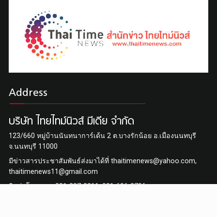
Address
บริษัท ไทยไทม์นิวส์ มีเดีย จำกัด
123/660 หมู่บ้านนันทนาการ์เด้น 2 ต.บางรักน้อย อ.เมืองนนทบุรี
จ.นนทบุรี 11000
มีข่าวสารประชาสัมพันธ์ส่งมาได้ที่ thaitimenews@yahoo.com,
thaitimenews11@gmail.com
ติดต่อโฆษณา : 081-307-3211, 081-696-2796
© 2016, Copyrights THAI TIME News. All Rights Reserved